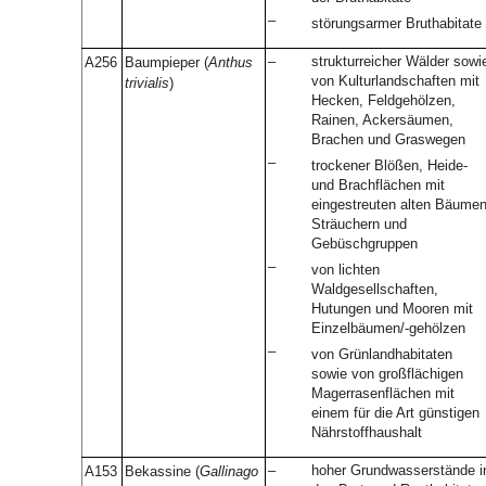
–
störungsarmer Bruthabitate
–
strukturreicher Wälder sowi
A256
Baumpieper (
Anthus
von Kulturlandschaften mit
trivialis
)
Hecken, Feldgehölzen,
Rainen, Ackersäumen,
Brachen und Graswegen
–
trockener Blößen, Heide-
und Brachflächen mit
eingestreuten alten Bäumen
Sträuchern und
Gebüschgruppen
–
von lichten
Waldgesellschaften,
Hutungen und Mooren mit
Einzelbäumen/-gehölzen
–
von Grünlandhabitaten
sowie von großflächigen
Magerrasenflächen mit
einem für die Art günstigen
Nährstoffhaushalt
–
hoher Grundwasserstände i
A153
Bekassine (
Gallinago