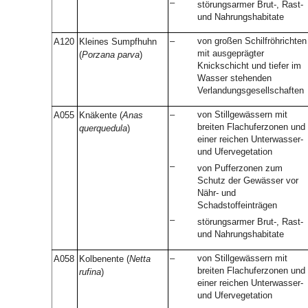
–
störungsarmer Brut-, Rast-
und Nahrungshabitate
–
von großen Schilfröhrichten
A120
Kleines Sumpfhuhn
mit ausgeprägter
(
Porzana parva
)
Knickschicht und tiefer im
Wasser stehenden
Verlandungsgesellschaften
–
von Stillgewässern mit
A055
Knäkente (
Anas
breiten Flachuferzonen und
querquedula
)
einer reichen Unterwasser-
und Ufervegetation
–
von Pufferzonen zum
Schutz der Gewässer vor
Nähr- und
Schadstoffeinträgen
–
störungsarmer Brut-, Rast-
und Nahrungshabitate
–
von Stillgewässern mit
A058
Kolbenente (
Netta
breiten Flachuferzonen und
rufina
)
einer reichen Unterwasser-
und Ufervegetation