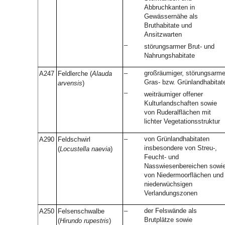
Abbruchkanten in
Gewässernähe als
Bruthabitate und
Ansitzwarten
–
störungsarmer Brut- und
Nahrungshabitate
–
großräumiger, störungsarme
A247
Feldlerche (
Alauda
Gras- bzw. Grünlandhabitat
arvensis
)
–
weiträumiger offener
Kulturlandschaften sowie
von Ruderalflächen mit
lichter Vegetationsstruktur
–
von Grünlandhabitaten
A290
Feldschwirl
insbesondere von Streu-,
(
Locustella naevia
)
Feucht- und
Nasswiesenbereichen sowi
von Niedermoorflächen und
niederwüchsigen
Verlandungszonen
–
der Felswände als
A250
Felsenschwalbe
Brutplätze sowie
(
Hirundo rupestris
)