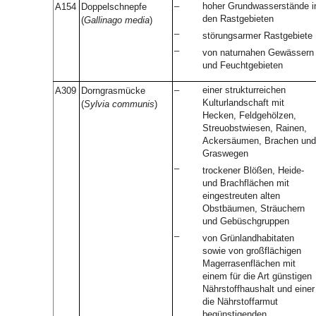
–
hoher Grundwasserstände i
A154
Doppelschnepfe
den Rastgebieten
(
Gallinago media
)
–
störungsarmer Rastgebiete
–
von naturnahen Gewässern
und Feuchtgebieten
–
einer strukturreichen
A309
Dorngrasmücke
Kulturlandschaft mit
(
Sylvia communis
)
Hecken, Feldgehölzen,
Streuobstwiesen, Rainen,
Ackersäumen, Brachen und
Graswegen
–
trockener Blößen, Heide-
und Brachflächen mit
eingestreuten alten
Obstbäumen, Sträuchern
und Gebüschgruppen
–
von Grünlandhabitaten
sowie von großflächigen
Magerrasenflächen mit
einem für die Art günstigen
Nährstoffhaushalt und einer
die Nährstoffarmut
begünstigenden