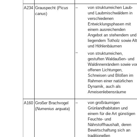
–
von strukturreichen Laub-
A234
Grauspecht (
Picus
und Laubmischwäldern in
canus
)
verschiedenen
Entwicklungsphasen mit
einem ausreichenden
Angebot an stehendem und
liegendem Totholz sowie Alt
und Höhlenbäumen
–
von strukturreichen,
gestuften Waldaußen- und
Waldinnenrändern sowie vo
offenen Lichtungen,
Schneisen und Blößen im
Rahmen einer natürlichen
Dynamik, auch als
Ameisenlebensräume
–
von großräumigen
A160
Großer Brachvogel
Grünlandhabitaten und
(
Numenius arquata
)
einem für die Art günstigen
Feuchte- und
Nährstoffhaushalt, deren
Bewirtschaftung sich an
traditionellen