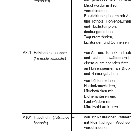
weitgehend unzerschnittene
uralensis
)
Mischwälder in ihren
verschiedenen
Entwicklungsphasen mit Alt
und Totholz, Höhlenbäumen
und Hochstümpfen,
deckungsreichen
Tagunterständen,
Lichtungen und Schneisen
–
von Alt- und Totholz in Laub
A321
Halsbandschnäpper
und Laubmischwäldern mit
(
Ficedula albicollis
)
einem ausreichenden Anteil
an Höhlenbäumen als Brut-
und Nahrungshabitat
–
von höhlenreichen
Hartholzauwäldern,
Mischwäldern mit
Eichenanteilen und
Laubwäldern mit
Mittelwaldstrukturen
–
von strukturreichen Wälder
A104
Haselhuhn (
Tetrastes
mit kleinflächigem Wechsel
bonasia
)
verschiedener