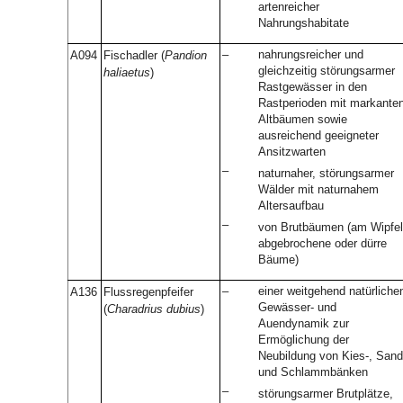
artenreicher
Nahrungshabitate
–
nahrungsreicher und
A094
Fischadler (
Pandion
gleichzeitig störungsarmer
haliaetus
)
Rastgewässer in den
Rastperioden mit markante
Altbäumen sowie
ausreichend geeigneter
Ansitzwarten
–
naturnaher, störungsarmer
Wälder mit naturnahem
Altersaufbau
–
von Brutbäumen (am Wipfel
abgebrochene oder dürre
Bäume)
–
einer weitgehend natürliche
A136
Flussregenpfeifer
Gewässer- und
(
Charadrius dubius
)
Auendynamik zur
Ermöglichung der
Neubildung von Kies-, Sand
und Schlammbänken
–
störungsarmer Brutplätze,