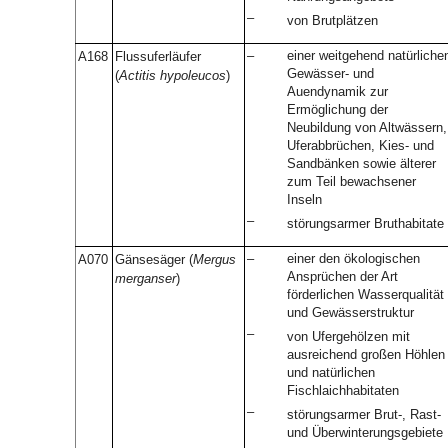
–
von Brutplätzen
–
einer weitgehend natürliche
A168
Flussuferläufer
Gewässer- und
(
Actitis hypoleucos
)
Auendynamik zur
Ermöglichung der
Neubildung von Altwässern,
Uferabbrüchen, Kies- und
Sandbänken sowie älterer
zum Teil bewachsener
Inseln
–
störungsarmer Bruthabitate
–
einer den ökologischen
A070
Gänsesäger (
Mergus
Ansprüchen der Art
merganser
)
förderlichen Wasserqualität
und Gewässerstruktur
–
von Ufergehölzen mit
ausreichend großen Höhlen
und natürlichen
Fischlaichhabitaten
–
störungsarmer Brut-, Rast-
und Überwinterungsgebiete