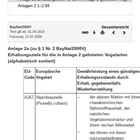
Anlagen 2.1–2.84
Inhalt
BayNat2000V
Gesamtansicht
Text gilt ab: 01.04.2016
Download
Drucken
Vorheriges
Nächste
Fassung: 12.07.2006
Dokument
Dokume
Anlage 2a (zu § 1 Nr. 2 BayNat2000V)
Erhaltungsziele für die in Anlage 2 gelisteten Vogelarten
(alphabetisch sortiert)
EU-
Europäische
Gewährleistung eines günstigen
Code
Vogelart
Erhaltungszustands durch
Erhalt, gegebenenfalls
Wiederherstellung
–
der alpinen Matten mit ihre
A267
Alpenbraunelle
charakteristischen
(
Prunella collaris
)
Nährstoffhaushalt, der
natürlichen
Vegetationsstruktur und
ihrem reichen Mikrorelief
–
der Almen mit ihrem
nutzungsbedingten