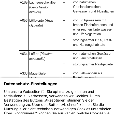
–
von naturnahen
A189
Lachseeschwalbe
Grünlandbereichen,
(
Gelochelidon
Gewässern und Flussläufen
nilotica
)
–
von Stillgewässern mit
A056
Löffelente (
Anas
breiten Flachuferzonen und
clypeata
)
einer reichen Unterwasser-
und Ufervegetation
–
störungsarmer Brut-, Rast-
und Nahrungshabitate
–
von naturnahen Gewässern
A034
Löffler (
Platalea
und Feuchtgebieten
leucorodia
)
–
störungsarmer Rastgebiete
–
von Felswänden als
A333
Mauerläufer
Brutplätze sowie
(
Tichodroma muraria
)
artenreicher
Nahrungshabitate
–
eines ausreichenden
A226
Mauersegler (
Apus
Bestands an alten Bäumen
apus
)
mit Spechthöhlen im Umfel
der Kolonie