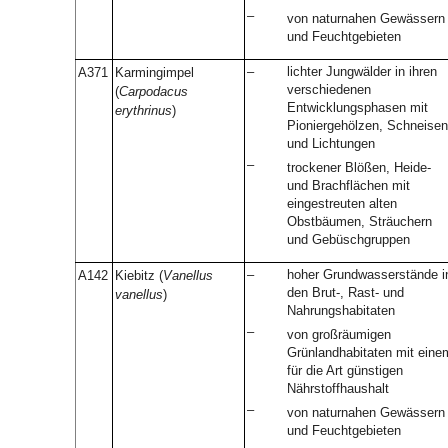
–
von naturnahen Gewässern
und Feuchtgebieten
–
lichter Jungwälder in ihren
A371
Karmingimpel
verschiedenen
(
Carpodacus
Entwicklungsphasen mit
erythrinus
)
Pioniergehölzen, Schneisen
und Lichtungen
–
trockener Blößen, Heide-
und Brachflächen mit
eingestreuten alten
Obstbäumen, Sträuchern
und Gebüschgruppen
–
hoher Grundwasserstände i
A142
Kiebitz (
Vanellus
den Brut-, Rast- und
vanellus
)
Nahrungshabitaten
–
von großräumigen
Grünlandhabitaten mit eine
für die Art günstigen
Nährstoffhaushalt
–
von naturnahen Gewässern
und Feuchtgebieten