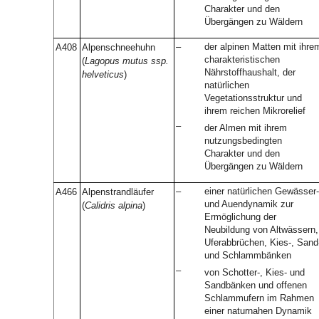
Charakter und den
Übergängen zu Wäldern
–
der alpinen Matten mit ihre
A408
Alpenschneehuhn
charakteristischen
(
Lagopus mutus ssp.
Nährstoffhaushalt, der
helveticus
)
natürlichen
Vegetationsstruktur und
ihrem reichen Mikrorelief
–
der Almen mit ihrem
nutzungsbedingten
Charakter und den
Übergängen zu Wäldern
–
einer natürlichen Gewässer-
A466
Alpenstrandläufer
und Auendynamik zur
(
Calidris alpina
)
Ermöglichung der
Neubildung von Altwässern,
Uferabbrüchen, Kies-, Sand
und Schlammbänken
–
von Schotter-, Kies- und
Sandbänken und offenen
Schlammufern im Rahmen
einer naturnahen Dynamik