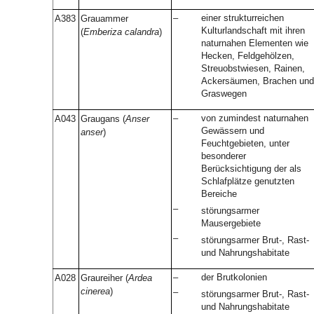
–
einer strukturreichen
A383
Grauammer
Kulturlandschaft mit ihren
(
Emberiza calandra
)
naturnahen Elementen wie
Hecken, Feldgehölzen,
Streuobstwiesen, Rainen,
Ackersäumen, Brachen und
Graswegen
–
von zumindest naturnahen
A043
Graugans (
Anser
Gewässern und
anser
)
Feuchtgebieten, unter
besonderer
Berücksichtigung der als
Schlafplätze genutzten
Bereiche
–
störungsarmer
Mausergebiete
–
störungsarmer Brut-, Rast-
und Nahrungshabitate
–
der Brutkolonien
A028
Graureiher (
Ardea
cinerea
)
–
störungsarmer Brut-, Rast-
und Nahrungshabitate