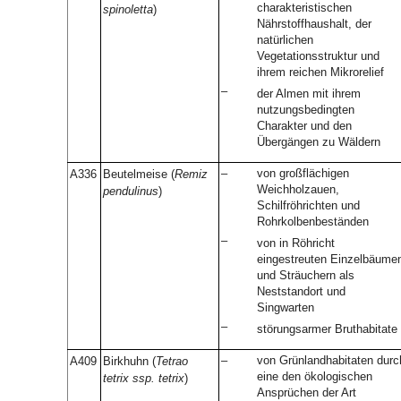
charakteristischen
spinoletta
)
Nährstoffhaushalt, der
natürlichen
Vegetationsstruktur und
ihrem reichen Mikrorelief
–
der Almen mit ihrem
nutzungsbedingten
Charakter und den
Übergängen zu Wäldern
–
von großflächigen
A336
Beutelmeise (
Remiz
Weichholzauen,
pendulinus
)
Schilfröhrichten und
Rohrkolbenbeständen
–
von in Röhricht
eingestreuten Einzelbäume
und Sträuchern als
Neststandort und
Singwarten
–
störungsarmer Bruthabitate
–
von Grünlandhabitaten durc
A409
Birkhuhn (
Tetrao
eine den ökologischen
tetrix ssp. tetrix
)
Ansprüchen der Art