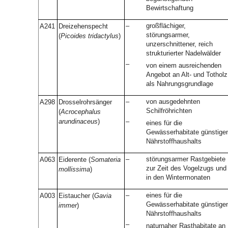
Bewirtschaftung
–
großflächiger,
A241
Dreizehenspecht
störungsarmer,
(
Picoides tridactylus
)
unzerschnittener, reich
strukturierter Nadelwälder
–
von einem ausreichenden
Angebot an Alt- und Totholz
als Nahrungsgrundlage
–
von ausgedehnten
A298
Drosselrohrsänger
Schilfröhrichten
(
Acrocephalus
arundinaceus
)
–
eines für die
Gewässerhabitate günstige
Nährstoffhaushalts
–
störungsarmer Rastgebiete
A063
Eiderente (
Somateria
zur Zeit des Vogelzugs und
mollissima
)
in den Wintermonaten
–
eines für die
A003
Eistaucher (
Gavia
Gewässerhabitate günstige
immer
)
Nährstoffhaushalts
–
naturnaher Rasthabitate an