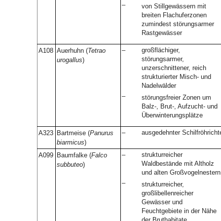
–
von Stillgewässern mit
breiten Flachuferzonen
zumindest störungsarmer
Rastgewässer
–
großflächiger,
A108
Auerhuhn (
Tetrao
störungsarmer,
urogallus
)
unzerschnittener, reich
strukturierter Misch- und
Nadelwälder
–
störungsfreier Zonen um
Balz-, Brut-, Aufzucht- und
Überwinterungsplätze
–
ausgedehnter Schilfröhricht
A323
Bartmeise (
Panurus
biarmicus
)
–
strukturreicher
A099
Baumfalke (
Falco
Waldbestände mit Altholz
subbuteo
)
und alten Großvogelnestern
–
strukturreicher,
großlibellenreicher
Gewässer und
Feuchtgebiete in der Nähe
der Bruthabitate