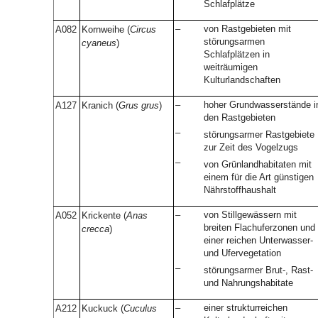
Schlafplätze
–
von Rastgebieten mit
A082
Kornweihe (
Circus
störungsarmen
cyaneus
)
Schlafplätzen in
weiträumigen
Kulturlandschaften
–
hoher Grundwasserstände i
A127
Kranich (
Grus grus
)
den Rastgebieten
–
störungsarmer Rastgebiete
zur Zeit des Vogelzugs
–
von Grünlandhabitaten mit
einem für die Art günstigen
Nährstoffhaushalt
–
von Stillgewässern mit
A052
Krickente (
Anas
breiten Flachuferzonen und
crecca
)
einer reichen Unterwasser-
und Ufervegetation
–
störungsarmer Brut-, Rast-
und Nahrungshabitate
–
einer strukturreichen
A212
Kuckuck (
Cuculus