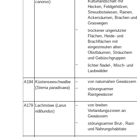
Kulturlandschaft mit
canorus
)
Hecken, Feldgehölzen,
Streuobstwiesen, Rainen,
Ackersäumen, Brachen und
Graswegen
–
trockener ungenutzter
Flächen, Heide- und
Brachflächen mit
eingestreuten alten
Obstbäumen, Sträuchern
und Gebüschgruppen
–
lichter Nadel-, Misch- und
Laubwälder
–
von naturnahen Gewässern
A194
Küstenseeschwalbe
(
Sterna paradisaea
)
–
störungsarmer
Rastgewässer
–
von breiten
A179
Lachmöwe (
Larus
Verlandungszonen an
ridibundus
)
Gewässern
–
störungsarmer Brut-, Rast-
und Nahrungshabitate