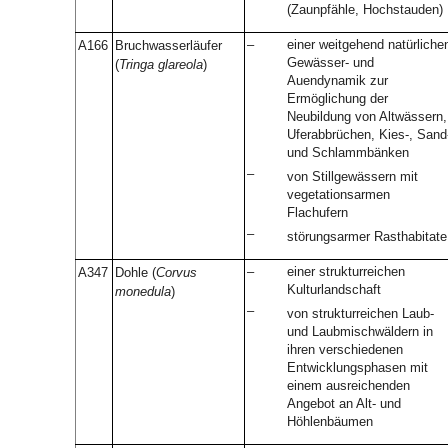
(Zaunpfähle, Hochstauden)
–
einer weitgehend natürliche
A166
Bruchwasserläufer
Gewässer- und
(
Tringa glareola
)
Auendynamik zur
Ermöglichung der
Neubildung von Altwässern,
Uferabbrüchen, Kies-, Sand
und Schlammbänken
–
von Stillgewässern mit
vegetationsarmen
Flachufern
–
störungsarmer Rasthabitate
–
einer strukturreichen
A347
Dohle (
Corvus
Kulturlandschaft
monedula
)
–
von strukturreichen Laub-
und Laubmischwäldern in
ihren verschiedenen
Entwicklungsphasen mit
einem ausreichenden
Angebot an Alt- und
Höhlenbäumen