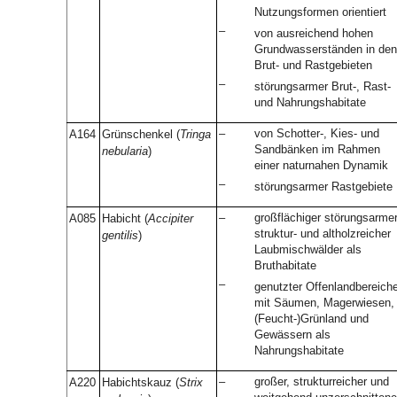
Nutzungsformen orientiert
–
von ausreichend hohen
Grundwasserständen in den
Brut- und Rastgebieten
–
störungsarmer Brut-, Rast-
und Nahrungshabitate
–
von Schotter-, Kies- und
A164
Grünschenkel (
Tringa
Sandbänken im Rahmen
nebularia
)
einer naturnahen Dynamik
–
störungsarmer Rastgebiete
–
großflächiger störungsarmer
A085
Habicht (
Accipiter
struktur- und altholzreicher
gentilis
)
Laubmischwälder als
Bruthabitate
–
genutzter Offenlandbereich
mit Säumen, Magerwiesen,
(Feucht-)Grünland und
Gewässern als
Nahrungshabitate
–
großer, strukturreicher und
A220
Habichtskauz (
Strix