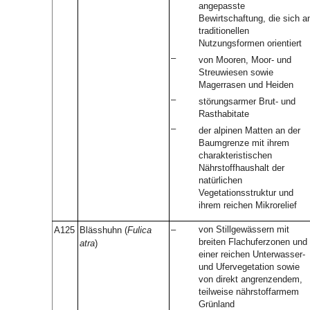
angepasste
Bewirtschaftung, die sich a
traditionellen
Nutzungsformen orientiert
–
von Mooren, Moor- und
Streuwiesen sowie
Magerrasen und Heiden
–
störungsarmer Brut- und
Rasthabitate
–
der alpinen Matten an der
Baumgrenze mit ihrem
charakteristischen
Nährstoffhaushalt der
natürlichen
Vegetationsstruktur und
ihrem reichen Mikrorelief
–
von Stillgewässern mit
A125
Blässhuhn (
Fulica
breiten Flachuferzonen und
atra
)
einer reichen Unterwasser-
und Ufervegetation sowie
von direkt angrenzendem,
teilweise nährstoffarmem
Grünland