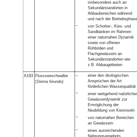
insbesondere auch an
Sekundärstandorten in
Abbaubereichen während
und nach der Betriebsphas
–
von Schotter-, Kies- und
Sandbänken im Rahmen
einer naturnahen Dynamik
sowie von offenen
Rohböden und
Flachgewässern an
Sekundärstandorten wie
z.B. Abbaugebieten
–
einer den ökologischen
A193
Flussseeschwalbe
Ansprüchen der Art
(
Sterna hirundo
)
förderlichen Wasserqualität
–
einer weitgehend natürliche
Gewässerdynamik zur
Ermöglichung der
Neubildung von Kiesinseln
–
von naturnahen Bereichen
an Gewässern
–
eines ausreichenden
Nahrungsangebots