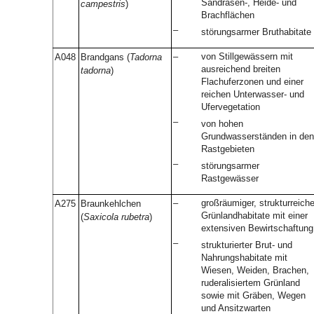
Sandrasen-, Heide- und
campestris
)
Brachflächen
–
störungsarmer Bruthabitate
–
von Stillgewässern mit
A048
Brandgans (
Tadorna
ausreichend breiten
tadorna
)
Flachuferzonen und einer
reichen Unterwasser- und
Ufervegetation
–
von hohen
Grundwasserständen in den
Rastgebieten
–
störungsarmer
Rastgewässer
–
großräumiger, strukturreiche
A275
Braunkehlchen
Grünlandhabitate mit einer
(
Saxicola rubetra
)
extensiven Bewirtschaftung
–
strukturierter Brut- und
Nahrungshabitate mit
Wiesen, Weiden, Brachen,
ruderalisiertem Grünland
sowie mit Gräben, Wegen
und Ansitzwarten