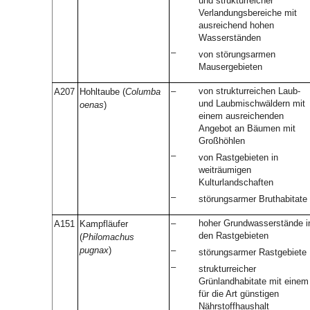
und strukturreicher
Verlandungsbereiche mit
ausreichend hohen
Wasserständen
–
von störungsarmen
Mausergebieten
–
von strukturreichen Laub-
A207
Hohltaube (
Columba
und Laubmischwäldern mit
oenas
)
einem ausreichenden
Angebot an Bäumen mit
Großhöhlen
–
von Rastgebieten in
weiträumigen
Kulturlandschaften
–
störungsarmer Bruthabitate
–
hoher Grundwasserstände i
A151
Kampfläufer
den Rastgebieten
(
Philomachus
pugnax
)
–
störungsarmer Rastgebiete
–
strukturreicher
Grünlandhabitate mit einem
für die Art günstigen
Nährstoffhaushalt