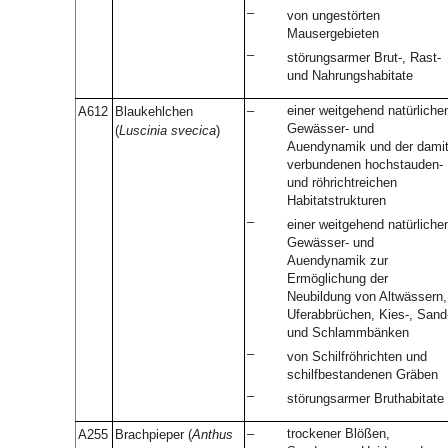
–
von ungestörten
Mausergebieten
–
störungsarmer Brut-, Rast-
und Nahrungshabitate
–
einer weitgehend natürliche
A612
Blaukehlchen
Gewässer- und
(
Luscinia svecica
)
Auendynamik und der dami
verbundenen hochstauden-
und röhrichtreichen
Habitatstrukturen
–
einer weitgehend natürliche
Gewässer- und
Auendynamik zur
Ermöglichung der
Neubildung von Altwässern,
Uferabbrüchen, Kies-, Sand
und Schlammbänken
–
von Schilfröhrichten und
schilfbestandenen Gräben
–
störungsarmer Bruthabitate
–
trockener Blößen,
A255
Brachpieper (
Anthus