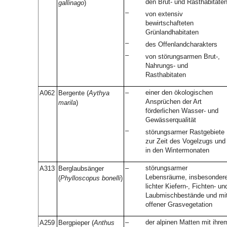
den Brut- und Rasthabitate
gallinago
)
–
von extensiv
bewirtschafteten
Grünlandhabitaten
–
des Offenlandcharakters
–
von störungsarmen Brut-,
Nahrungs- und
Rasthabitaten
–
einer den ökologischen
A062
Bergente (
Aythya
Ansprüchen der Art
marila
)
förderlichen Wasser- und
Gewässerqualität
–
störungsarmer Rastgebiete
zur Zeit des Vogelzugs und
in den Wintermonaten
–
störungsarmer
A313
Berglaubsänger
Lebensräume, insbesonder
(
Phylloscopus bonelli
)
lichter Kiefern-, Fichten- un
Laubmischbestände und mi
offener Grasvegetation
–
der alpinen Matten mit ihre
A259
Bergpieper (
Anthus