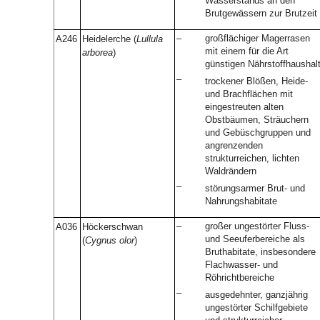
Wasserstands an den
Brutgewässern zur Brutzeit
–
großflächiger Magerrasen
A246
Heidelerche (
Lullula
mit einem für die Art
arborea
)
günstigen Nährstoffhaushal
–
trockener Blößen, Heide-
und Brachflächen mit
eingestreuten alten
Obstbäumen, Sträuchern
und Gebüschgruppen und
angrenzenden
strukturreichen, lichten
Waldrändern
–
störungsarmer Brut- und
Nahrungshabitate
–
großer ungestörter Fluss-
A036
Höckerschwan
und Seeuferbereiche als
(
Cygnus olor
)
Bruthabitate, insbesondere
Flachwasser- und
Röhrichtbereiche
–
ausgedehnter, ganzjährig
ungestörter Schilfgebiete