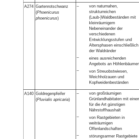
–
von naturnahen,
A274
Gartenrotschwanz
strukturreichen
(
Phoenicurus
(Laub-)Waldbeständen mit
phoenicurus
)
kleinräumigem
Nebeneinander der
verschiedenen
Entwicklungsstufen und
Altersphasen einschließlich
der Waldränder
–
eines ausreichenden
Angebots an Höhlenbäume
–
von Streuobstwiesen,
Weichholzauen und
Kopfweidenbeständen
–
von großräumigen
A140
Goldregenpfeifer
Grünlandhabitaten mit eine
(
Pluvialis apricaria
)
für die Art günstigen
Nährstoffhaushalt
–
von Rastgebieten in
weiträumigen
Offenlandschaften
–
störungsarmer Rastgebiete