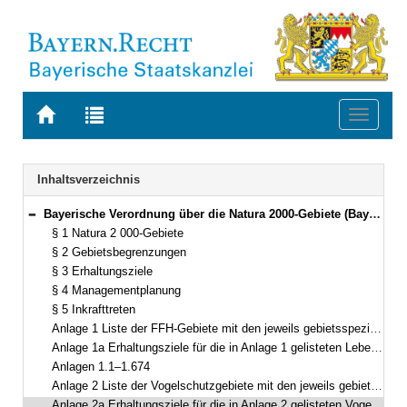
Zur
Zur
Toggle
Startseite
Trefferliste
navigat
von
der
BAYERN.RECHT
letzten
Navigation
Inhaltsverzeichnis
Suche
Bayerische Verordnung über die Natura 2000-Gebiete (Bayerische Natura 2000-Verordnung – BayNat2000V) Vom 12. Juli 2006 (GVBl. S. 524) BayRS 791-8-1-U (§§ 1–5)
Bereich reduzieren
§ 1 Natura 2 000-Gebiete
§ 2 Gebietsbegrenzungen
§ 3 Erhaltungsziele
§ 4 Managementplanung
§ 5 Inkrafttreten
Anlage 1 Liste der FFH-Gebiete mit den jeweils gebietsspezifischen Lebensraumtypen nach Anhang I (sortiert nach EU-Code) bzw. Arten nach Anhang II der Richtlinie 92/43/EWG (alphabetisch sortiert)
Anlage 1a Erhaltungsziele für die in Anlage 1 gelisteten Lebensraumtypen (sortiert nach EU-Code) und Arten (alphabetisch sortiert)
Anlagen 1.1–1.674
Anlage 2 Liste der Vogelschutzgebiete mit den jeweils gebietsspezifischen Vogelarten
Anlage 2a Erhaltungsziele für die in Anlage 2 gelisteten Vogelarten (alphabetisch sortiert)