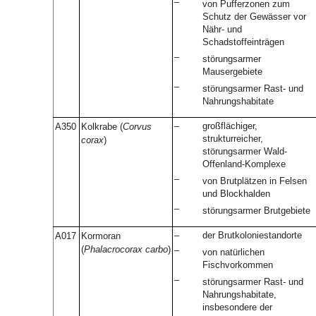
–
von Pufferzonen zum
Schutz der Gewässer vor
Nähr- und
Schadstoffeinträgen
–
störungsarmer
Mausergebiete
–
störungsarmer Rast- und
Nahrungshabitate
–
großflächiger,
A350
Kolkrabe (
Corvus
strukturreicher,
corax
)
störungsarmer Wald-
Offenland-Komplexe
–
von Brutplätzen in Felsen
und Blockhalden
–
störungsarmer Brutgebiete
–
der Brutkoloniestandorte
A017
Kormoran
(
Phalacrocorax carbo
)
–
von natürlichen
Fischvorkommen
–
störungsarmer Rast- und
Nahrungshabitate,
insbesondere der