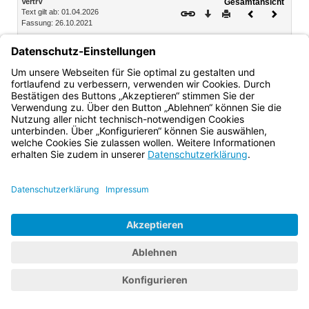
VertrV
Gesamtansicht
Text gilt ab: 01.04.2026
Download
Drucken
Vorheriges
Nächste
Fassung: 26.10.2021
Dokument
Dokume
Teil 4 Schlussbestimmungen
§ 12 Übergangsvorschriften
§ 13 Inkrafttreten, Außerkrafttreten
Bayern.de
BayernPortal
Datenschutz
Impressum
Barrierefreiheit
Hilfe
Kontakt
Kontrastwechsel
Schriftgröße