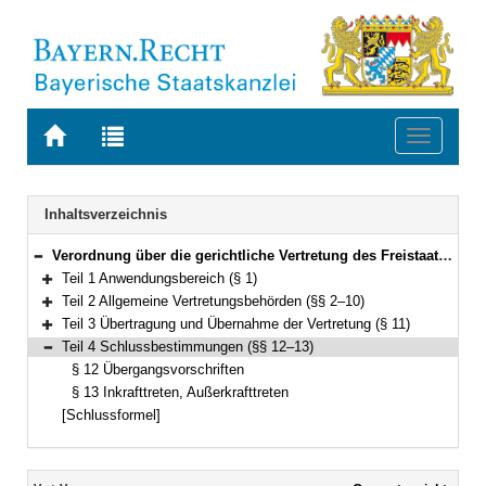
Zur
Zur
Toggle
Startseite
Trefferliste
navigati
von
der
BAYERN.RECHT
letzten
Navigation
Inhaltsverzeichnis
Suche
Verordnung über die gerichtliche Vertretung des Freistaates Bayern (Vertretungsverordnung – VertrV) Vom 26. Oktober 2021 (GVBl. S. 610) BayRS 600-1-F (§§ 1–13)
Bereich reduzieren
Teil 1 Anwendungsbereich (§ 1)
Bereich erweitern
Teil 2 Allgemeine Vertretungsbehörden (§§ 2–10)
Bereich erweitern
Teil 3 Übertragung und Übernahme der Vertretung (§ 11)
Bereich erweitern
Teil 4 Schlussbestimmungen (§§ 12–13)
Bereich reduzieren
§ 12 Übergangsvorschriften
§ 13 Inkrafttreten, Außerkrafttreten
[Schlussformel]
Inhalt