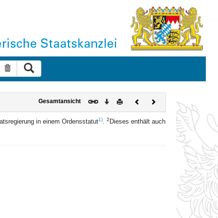
Suche ausführen
Suche zurücksetzen
Download
Drucken
Vorheriges
Nächstes
Gesamtansicht
Dokument
Dokument
1)
2
aatsregierung in einem Ordensstatut
.
Dieses enthält auch