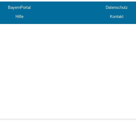
BayernPortal
Datenschutz
Hilfe
Kontakt