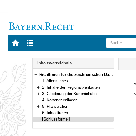
Zur
Zur
Startseite
Trefferliste
von
der
Navigation
BAYERN.RECHT
letzten
Inhalt
Inhaltsverzeichnis
Suche
Richtlinien für die zeichnerischen Darstellungen im Regionalplan
Bereich reduzieren
1. Allgemeines
P
2. Inhalte der Regionalplankarten
Bereich erweitern
3. Gliederung der Karteninhalte
M
Bereich erweitern
4. Kartengrundlagen
5. Planzeichen
Bereich erweitern
6. Inkrafttreten
[Schlussformel]