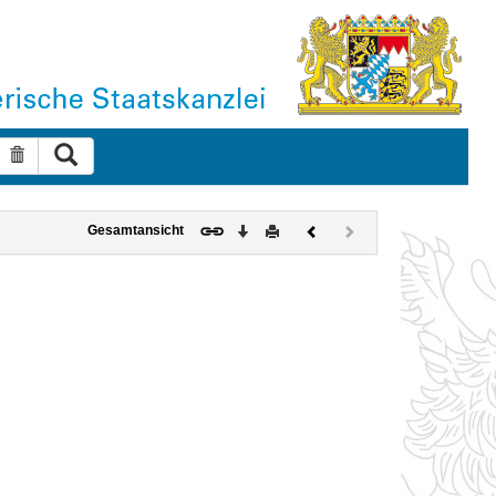
Suche ausführen
Suche zurücksetzen
Download
Drucken
Vorheriges
Nächstes
Gesamtansicht
Dokument
Dokument
(inaktiv)