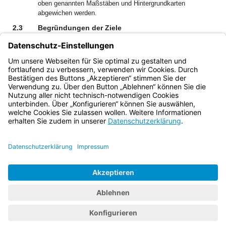
oben genannten Maßstäben und Hintergrundkarten
abgewichen werden.
2.3
Begründungen der Ziele
Zeichnerische Darstellungen im Rahmen der Begründung
können in Begründungskarten im adäquaten Maßstab oder
in Abbildungen (z.B. Diagrammen, Graphiken, Tabellen)
vorgenommen werden.
Bayern.de
BayernPortal
Datenschutz
Impressum
Barrierefreiheit
Hilfe
Kontakt
Kontrastwechsel
Schriftgröße