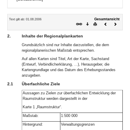
Inhalt
Gesamtansicht
Text gilt ab: 01.08.2006
Download
Drucken
Vorheriges
Nächste
Dokument
Dokume
2.
Inhalte der Regionalplankarten
Grundsätzlich sind nur Inhalte darzustellen, die dem
regionalplanerischen Maßstab entsprechen.
Auf allen Karten sind Titel, Art der Karte, Sachstand
(Entwurf, Verbindlicherklärung, …), Herausgeber, die
Kartengrundlage und das Datum des Erhebungsstandes
anzugeben.
2.1
Überfachliche Ziele
Aussagen zu Zielen zur überfachlichen Entwicklung der
Raumstruktur werden dargestellt in der
Karte 1 „Raumstruktur“.
Maßstab:
1:500 000
Hintergrund:
Verwaltungsgrenzen