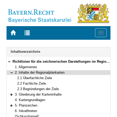
Zur
Zur
Toggle
Startseite
Trefferliste
navigati
von
der
BAYERN.RECHT
letzten
Navigation
Inhaltsverzeichnis
Suche
Richtlinien für die zeichnerischen Darstellungen im Regionalplan
Bereich reduzieren
1. Allgemeines
2. Inhalte der Regionalplankarten
Bereich reduzieren
2.1 Überfachliche Ziele
2.2 Fachliche Ziele
2.3 Begründungen der Ziele
3. Gliederung der Karteninhalte
Bereich erweitern
4. Kartengrundlagen
5. Planzeichen
Bereich erweitern
6. Inkrafttreten
[Schlussformel]