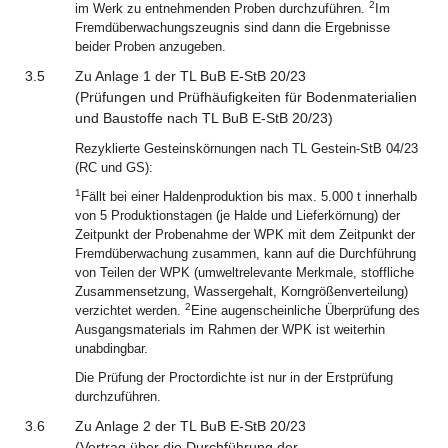
2
im Werk zu entnehmenden Proben durchzuführen.
Im
Fremdüberwachungszeugnis sind dann die Ergebnisse
beider Proben anzugeben.
3.5
Zu Anlage 1 der TL BuB E-StB 20/23
(Prüfungen und Prüfhäufigkeiten für Bodenmaterialien
und Baustoffe nach TL BuB E-StB 20/23)
Rezyklierte Gesteinskörnungen nach TL Gestein-StB 04/23
(RC und GS):
1
Fällt bei einer Haldenproduktion bis max. 5.000 t innerhalb
von 5 Produktionstagen (je Halde und Lieferkörnung) der
Zeitpunkt der Probenahme der WPK mit dem Zeitpunkt der
Fremdüberwachung zusammen, kann auf die Durchführung
von Teilen der WPK (umweltrelevante Merkmale, stoffliche
Zusammensetzung, Wassergehalt, Korngrößenverteilung)
2
verzichtet werden.
Eine augenscheinliche Überprüfung des
Ausgangsmaterials im Rahmen der WPK ist weiterhin
unabdingbar.
Die Prüfung der Proctordichte ist nur in der Erstprüfung
durchzuführen.
3.6
Zu Anlage 2 der TL BuB E-StB 20/23
(Vertrag über die Durchführung der