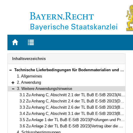
Zur
Zur
Startseite
Trefferliste
von
der
Navigation
Inhaltsverzeichnis
BAYERN.RECHT
letzten
Suche
Technische Lieferbedingungen für Bodenmaterialien und Baustoffe für den Erdbau im Straßenbau, Ausgabe 2020/Fassung 2023, TL BuB E-StB 20/23
Bereich reduzieren
1. Allgemeines
2. Anwendung
Bereich erweitern
3. Weitere Anwendungshinweise
Bereich reduzieren
3.1 Zu Anhang C, Abschnitt 2.1 der TL BuB E-StB 20/23(Allgemeines)
3.2 Zu Anhang C, Abschnitt 2.4 der TL BuB E-StB 20/23(Dokumentation)
3.3 Zu Anhang C, Abschnitt 2.6 der TL BuB E-StB 20/23(Bekanntgabe der Werke mit Güteüberwachung gemäß TL BuB E-StB 20/23)
3.4 Zu Anhang C, Abschnitt 3.1 der TL BuB E-StB 20/23(Bei der Fremdüberwachung festgestellte Mängel)
3.5 Zu Anlage 1 der TL BuB E-StB 20/23(Prüfungen und Prüfhäufigkeiten für Bodenmaterialien und Baustoffe nach TL BuB E-StB 20/23)
3.6 Zu Anlage 2 der TL BuB E-StB 20/23(Vertrag über die Durchführung der Fremdüberwachung)
4. Schlussbestimmungen