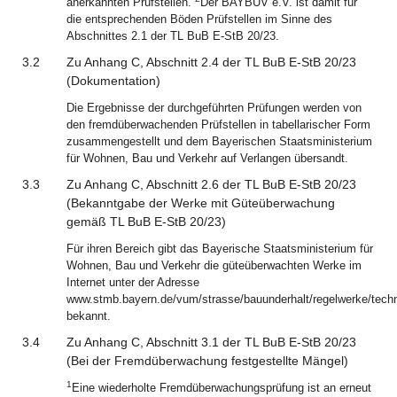
anerkannten Prüfstellen.
Der BAYBÜV e.V. ist damit für
die entsprechenden Böden Prüfstellen im Sinne des
Abschnittes 2.1 der TL BuB E-StB 20/23.
3.2
Zu Anhang C, Abschnitt 2.4 der TL BuB E-StB 20/23
(Dokumentation)
Die Ergebnisse der durchgeführten Prüfungen werden von
den fremdüberwachenden Prüfstellen in tabellarischer Form
zusammengestellt und dem Bayerischen Staatsministerium
für Wohnen, Bau und Verkehr auf Verlangen übersandt.
3.3
Zu Anhang C, Abschnitt 2.6 der TL BuB E-StB 20/23
(Bekanntgabe der Werke mit Güteüberwachung
gemäß TL BuB E-StB 20/23)
Für ihren Bereich gibt das Bayerische Staatsministerium für
Wohnen, Bau und Verkehr die güteüberwachten Werke im
Internet unter der Adresse
www.stmb.bayern.de/vum/strasse/bauunderhalt/regelwerke/tech
bekannt.
3.4
Zu Anhang C, Abschnitt 3.1 der TL BuB E-StB 20/23
(Bei der Fremdüberwachung festgestellte Mängel)
1
Eine wiederholte Fremdüberwachungsprüfung ist an erneut