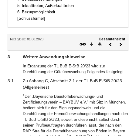
5. Inkrafttreten, Außerkrafttreten
6. Bezugsmöglichkeit
[Schlussformel]
Inhalt
Gesamtansicht
Text gilt ab: 01.08.2023
Download
Drucken
Vorheriges
Nächste
Dokument
Dokume
3.
Weitere Anwendungshinweise
In Ergänzung der TL BuB E-StB 20/23 wird zur
Durchführung der Güteüberwachung Folgendes festgelegt:
3.1
Zu Anhang C, Abschnitt 2.1 der TL BuB E-StB 20/23
(Allgemeines)
1
Der „Bayerische Baustoffüberwachungs- und
Zertifizierungsverein – BAYBÜV e.V.“ mit Sitz in München,
bedient sich für den Eignungsnachweis und die
Durchführung der Fremdüberwachungshandlungen nach den
TL BuB E-StB 20/23, soweit er diese nicht selbst durch
seinen Prüfbeauftragten durchführen lässt, der nach den
RAP Stra für die Fremdüberwachung von Böden in Bayern
2