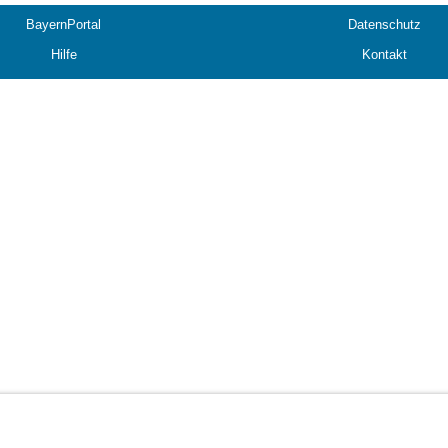
BayernPortal
Datenschutz
Hilfe
Kontakt