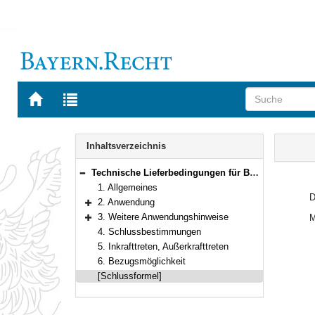
Zur
Zur
Startseite
Trefferliste
von
der
Navigation
BAYERN.RECHT
letzten
Inhalt
Inhaltsverzeichnis
Suche
Technische Lieferbedingungen für Bodenmaterialien und Baustoffe für den Erdbau im Straßenbau, Ausgabe 2020/Fassung 2023, TL BuB E-StB 20/23
Bereich reduzieren
1. Allgemeines
D
2. Anwendung
Bereich erweitern
3. Weitere Anwendungshinweise
M
Bereich erweitern
4. Schlussbestimmungen
5. Inkrafttreten, Außerkrafttreten
6. Bezugsmöglichkeit
[Schlussformel]