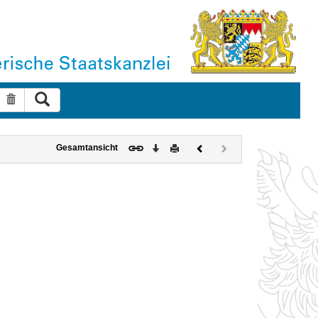
Suche ausführen
Suche zurücksetzen
Download
Drucken
Vorheriges
Nächstes
Gesamtansicht
Dokument
Dokument
(inaktiv)