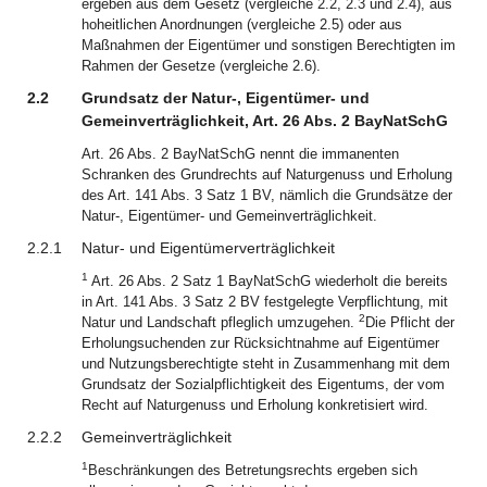
ergeben aus dem Gesetz (vergleiche 2.2, 2.3 und 2.4), aus
hoheitlichen Anordnungen (vergleiche 2.5) oder aus
Maßnahmen der Eigentümer und sonstigen Berechtigten im
Rahmen der Gesetze (vergleiche 2.6).
2.2
Grundsatz der Natur-, Eigentümer- und
Gemeinverträglichkeit, Art. 26 Abs. 2 BayNatSchG
Art. 26 Abs. 2 BayNatSchG nennt die immanenten
Schranken des Grundrechts auf Naturgenuss und Erholung
des Art. 141 Abs. 3 Satz 1 BV, nämlich die Grundsätze der
Natur-, Eigentümer- und Gemeinverträglichkeit.
2.2.1
Natur- und Eigentümerverträglichkeit
1
Art. 26 Abs. 2 Satz 1 BayNatSchG wiederholt die bereits
in Art. 141 Abs. 3 Satz 2 BV festgelegte Verpflichtung, mit
2
Natur und Landschaft pfleglich umzugehen.
Die Pflicht der
Erholungsuchenden zur Rücksichtnahme auf Eigentümer
und Nutzungsberechtigte steht in Zusammenhang mit dem
Grundsatz der Sozialpflichtigkeit des Eigentums, der vom
Recht auf Naturgenuss und Erholung konkretisiert wird.
2.2.2
Gemeinverträglichkeit
1
Beschränkungen des Betretungsrechts ergeben sich