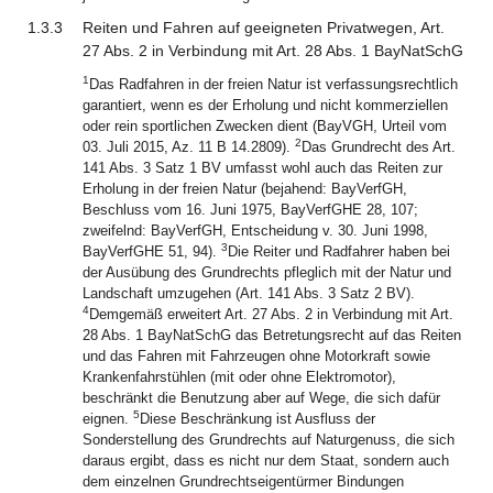
1.3.3
Reiten und Fahren auf geeigneten Privatwegen, Art.
27 Abs. 2 in Verbindung mit Art. 28 Abs. 1 BayNatSchG
1
Das Radfahren in der freien Natur ist verfassungsrechtlich
garantiert, wenn es der Erholung und nicht kommerziellen
oder rein sportlichen Zwecken dient (BayVGH, Urteil vom
2
03. Juli 2015, Az. 11 B 14.2809).
Das Grundrecht des Art.
141 Abs. 3 Satz 1 BV umfasst wohl auch das Reiten zur
Erholung in der freien Natur (bejahend: BayVerfGH,
Beschluss vom 16. Juni 1975, BayVerfGHE 28, 107;
zweifelnd: BayVerfGH, Entscheidung v. 30. Juni 1998,
3
BayVerfGHE 51, 94).
Die Reiter und Radfahrer haben bei
der Ausübung des Grundrechts pfleglich mit der Natur und
Landschaft umzugehen (Art. 141 Abs. 3 Satz 2 BV).
4
Demgemäß erweitert Art. 27 Abs. 2 in Verbindung mit Art.
28 Abs. 1 BayNatSchG das Betretungsrecht auf das Reiten
und das Fahren mit Fahrzeugen ohne Motorkraft sowie
Krankenfahrstühlen (mit oder ohne Elektromotor),
beschränkt die Benutzung aber auf Wege, die sich dafür
5
eignen.
Diese Beschränkung ist Ausfluss der
Sonderstellung des Grundrechts auf Naturgenuss, die sich
daraus ergibt, dass es nicht nur dem Staat, sondern auch
dem einzelnen Grundrechtseigentürmer Bindungen