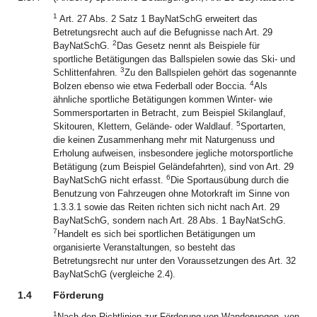
1
Art. 27 Abs. 2 Satz 1 BayNatSchG erweitert das
Betretungsrecht auch auf die Befugnisse nach Art. 29
2
BayNatSchG.
Das Gesetz nennt als Beispiele für
sportliche Betätigungen das Ballspielen sowie das Ski- und
3
Schlittenfahren.
Zu den Ballspielen gehört das sogenannte
4
Bolzen ebenso wie etwa Federball oder Boccia.
Als
ähnliche sportliche Betätigungen kommen Winter- wie
Sommersportarten in Betracht, zum Beispiel Skilanglauf,
5
Skitouren, Klettern, Gelände- oder Waldlauf.
Sportarten,
die keinen Zusammenhang mehr mit Naturgenuss und
Erholung aufweisen, insbesondere jegliche motorsportliche
Betätigung (zum Beispiel Geländefahrten), sind von Art. 29
6
BayNatSchG nicht erfasst.
Die Sportausübung durch die
Benutzung von Fahrzeugen ohne Motorkraft im Sinne von
1.3.3.1 sowie das Reiten richten sich nicht nach Art. 29
BayNatSchG, sondern nach Art. 28 Abs. 1 BayNatSchG.
7
Handelt es sich bei sportlichen Betätigungen um
organisierte Veranstaltungen, so besteht das
Betretungsrecht nur unter den Voraussetzungen des Art. 32
BayNatSchG (vergleiche 2.4).
1.4
Förderung
1
Nach den Richtlinien zur Förderung von Wanderwegen, von