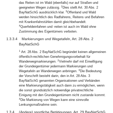
das Reiten ist im Wald (ebenfalls) nur auf Straßen und
2
geeigneten Wegen zulässig.
Dies stellt Art. 30 Abs. 2
3
BayNatSchG ausdrücklich klar.
Offenland und Wald
werden hinsichtlich des Radfahrens, Reitens und Befahren
mit Krankenfahrstühlen damit gleichbehandelt.
4
Querfeldeinfahren und -reiten ist auch im Wald ohne
Zustimmung des Eigentümers verboten.
1.3.3.4
Markierungen und Wegetafeln, Art. 28 Abs. 2
BayNatSchG
1
Art. 28 Abs. 2 BayNatSchG begründet keinen allgemeinen
öffentlich-rechtlichen Genehmigungsvorbehalt für
2
Wanderwegmarkierungen.
Vielmehr darf mit Einwilligung
der Grundeigentümer jedermann Markierungen und
3
Wegetafeln an Wanderwegen anbringen.
Die Bedeutung
der Vorschrift besteht darin, den in Art. 28 Abs. 3
BayNatSchG genannten Organisationen und Verbänden
eine Markierungstätigkeit auch dann zu ermöglichen, wenn
die sonst grundsätzlich notwendige privatrechtliche
Einigung mit den Grundeigentümern nicht zustande kommt.
4
Die Markierung von Wegen kann eine sinnvolle
Lenkungsmaßnahme sein.
1.3.4
(Andere) sportliche Betätigungen, Art. 29 BayNatSchG