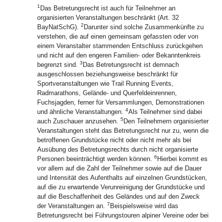
1
Das Betretungsrecht ist auch für Teilnehmer an
organisierten Veranstaltungen beschränkt (Art. 32
2
BayNatSchG).
Darunter sind solche Zusammenkünfte zu
verstehen, die auf einen gemeinsam gefassten oder von
einem Veranstalter stammenden Entschluss zurückgehen
und nicht auf den engeren Familien- oder Bekanntenkreis
3
begrenzt sind.
Das Betretungsrecht ist demnach
ausgeschlossen beziehungsweise beschränkt für
Sportveranstaltungen wie Trail Running Events,
Radmarathons, Gelände- und Querfeldeinrennen,
Fuchsjagden, ferner für Versammlungen, Demonstrationen
4
und ähnliche Veranstaltungen.
Als Teilnehmer sind dabei
5
auch Zuschauer anzusehen.
Den Teilnehmern organisierter
Veranstaltungen steht das Betretungsrecht nur zu, wenn die
betroffenen Grundstücke nicht oder nicht mehr als bei
Ausübung des Betretungsrechts durch nicht organisierte
6
Personen beeinträchtigt werden können.
Hierbei kommt es
vor allem auf die Zahl der Teilnehmer sowie auf die Dauer
und Intensität des Aufenthalts auf einzelnen Grundstücken,
auf die zu erwartende Verunreinigung der Grundstücke und
auf die Beschaffenheit des Geländes und auf den Zweck
7
der Veranstaltungen an.
Beispielsweise wird das
Betretungsrecht bei Führungstouren alpiner Vereine oder bei