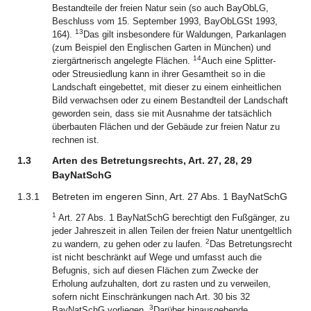
Bestandteile der freien Natur sein (so auch BayObLG,
Beschluss vom 15. September 1993, BayObLGSt 1993,
13
164).
Das gilt insbesondere für Waldungen, Parkanlagen
(zum Beispiel den Englischen Garten in München) und
14
ziergärtnerisch angelegte Flächen.
Auch eine Splitter-
oder Streusiedlung kann in ihrer Gesamtheit so in die
Landschaft eingebettet, mit dieser zu einem einheitlichen
Bild verwachsen oder zu einem Bestandteil der Landschaft
geworden sein, dass sie mit Ausnahme der tatsächlich
überbauten Flächen und der Gebäude zur freien Natur zu
rechnen ist.
1.3
Arten des Betretungsrechts, Art. 27, 28, 29
BayNatSchG
1.3.1
Betreten im engeren Sinn, Art. 27 Abs. 1 BayNatSchG
1
Art. 27 Abs. 1 BayNatSchG berechtigt den Fußgänger, zu
jeder Jahreszeit in allen Teilen der freien Natur unentgeltlich
2
zu wandern, zu gehen oder zu laufen.
Das Betretungsrecht
ist nicht beschränkt auf Wege und umfasst auch die
Befugnis, sich auf diesen Flächen zum Zwecke der
Erholung aufzuhalten, dort zu rasten und zu verweilen,
sofern nicht Einschränkungen nach Art. 30 bis 32
3
BayNatSchG vorliegen.
Darüber hinausgehende