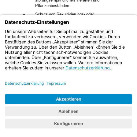
störungsempfindlichen Tierarten und
Pflanzenbeständen
–
Schutz von Rekultivierungs- oder
Anpflanzungsmaßnahmen (zum Beispiel
Begrünungen, Aufforstungen),
–
Vermeidung der Beeinträchtigung anderer
Erholungsbetätigungen (zum Beispiel Sperren von
Wegen für Radfahrer, um Gefährdung oder
unzumutbare Behinderung von Fußgängern
auszuschließen),
–
Sperrung bestimmter Flächen bei anhaltender
Trockenheit zum Schutz vor Bränden.
2.5.1.2
Inhalt der Beschränkungen
1
Inhalt einer Beschränkung kann zum Beispiel sein, dass
das Betreten von Flächen nur auf bestimmten Wegen
erfolgen darf oder dass Flächen überhaupt nicht oder nur zu
bestimmten Erholungsbetätigungen betreten werden dürfen
(zum Beispiel Verbot sportlicher Betätigung auf
Liegewiesen, Wegegebot für Reiter in Ballungsgebieten, Art.
31 Abs. 2 BayNatSchG, Verbot des Befahrens von Wegen
2
für Radfahrer).
Inhalt einer Anordnung kann auch sein,