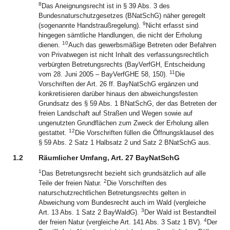
8
Das Aneignungsrecht ist in § 39 Abs. 3 des
Bundesnaturschutzgesetzes (BNatSchG) näher geregelt
9
(sogenannte Handstraußregelung).
Nicht erfasst sind
hingegen sämtliche Handlungen, die nicht der Erholung
10
dienen.
Auch das gewerbsmäßige Betreten oder Befahren
von Privatwegen ist nicht Inhalt des verfassungsrechtlich
verbürgten Betretungsrechts (BayVerfGH, Entscheidung
11
vom 28. Juni 2005 – BayVerfGHE 58, 150).
Die
Vorschriften der Art. 26 ff. BayNatSchG ergänzen und
konkretisieren darüber hinaus den abweichungsfesten
Grundsatz des § 59 Abs. 1 BNatSchG, der das Betreten der
freien Landschaft auf Straßen und Wegen sowie auf
ungenutzten Grundflächen zum Zweck der Erholung allen
12
gestattet.
Die Vorschriften füllen die Öffnungsklausel des
§ 59 Abs. 2 Satz 1 Halbsatz 2 und Satz 2 BNatSchG aus.
1.2
Räumlicher Umfang, Art. 27 BayNatSchG
1
Das Betretungsrecht bezieht sich grundsätzlich auf alle
2
Teile der freien Natur.
Die Vorschriften des
naturschutzrechtlichen Betretungsrechts gelten in
Abweichung vom Bundesrecht auch im Wald (vergleiche
3
Art. 13 Abs. 1 Satz 2 BayWaldG).
Der Wald ist Bestandteil
4
der freien Natur (vergleiche Art. 141 Abs. 3 Satz 1 BV).
Der