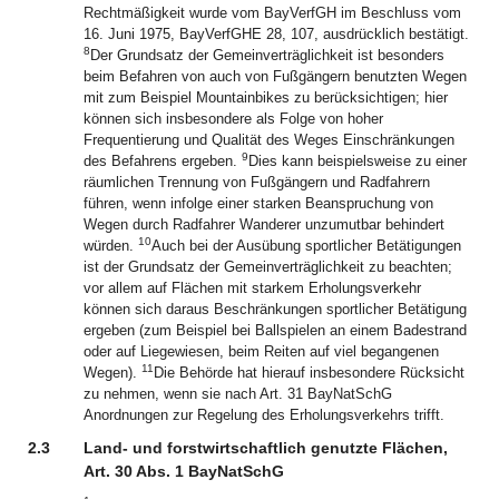
Rechtmäßigkeit wurde vom BayVerfGH im Beschluss vom
16. Juni 1975, BayVerfGHE 28, 107, ausdrücklich bestätigt.
8
Der Grundsatz der Gemeinverträglichkeit ist besonders
beim Befahren von auch von Fußgängern benutzten Wegen
mit zum Beispiel Mountainbikes zu berücksichtigen; hier
können sich insbesondere als Folge von hoher
Frequentierung und Qualität des Weges Einschränkungen
9
des Befahrens ergeben.
Dies kann beispielsweise zu einer
räumlichen Trennung von Fußgängern und Radfahrern
führen, wenn infolge einer starken Beanspruchung von
Wegen durch Radfahrer Wanderer unzumutbar behindert
10
würden.
Auch bei der Ausübung sportlicher Betätigungen
ist der Grundsatz der Gemeinverträglichkeit zu beachten;
vor allem auf Flächen mit starkem Erholungsverkehr
können sich daraus Beschränkungen sportlicher Betätigung
ergeben (zum Beispiel bei Ballspielen an einem Badestrand
oder auf Liegewiesen, beim Reiten auf viel begangenen
11
Wegen).
Die Behörde hat hierauf insbesondere Rücksicht
zu nehmen, wenn sie nach Art. 31 BayNatSchG
Anordnungen zur Regelung des Erholungsverkehrs trifft.
2.3
Land- und forstwirtschaftlich genutzte Flächen,
Art. 30 Abs. 1 BayNatSchG