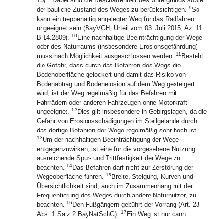
15).
Dabei sind die Beschaffenheit des Untergrunds sowie
9
der bauliche Zustand des Weges zu berücksichtigen.
So
kann ein treppenartig angelegter Weg für das Radfahren
ungeeignet sein (BayVGH, Urteil vom 03. Juli 2015, Az. 11
10
B 14.2809).
Eine nachhaltige Beeinträchtigung der Wege
oder des Naturraums (insbesondere Erosionsgefährdung)
11
muss nach Möglichkeit ausgeschlossen werden.
Besteht
die Gefahr, dass durch das Befahren des Wegs die
Bodenoberfläche gelockert und damit das Risiko von
Bodenabtrag und Bodenerosion auf dem Weg gesteigert
wird, ist der Weg regelmäßig für das Befahren mit
Fahrrädern oder anderen Fahrzeugen ohne Motorkraft
12
ungeeignet.
Dies gilt insbesondere in Gebirgslagen, da die
Gefahr von Erosionsschädigungen im Steilgelände durch
das dortige Befahren der Wege regelmäßig sehr hoch ist.
13
Um der nachhaltigen Beeinträchtigung der Wege
entgegenzuwirken, ist eine für die vorgesehene Nutzung
ausreichende Spur- und Trittfestigkeit der Wege zu
14
beachten.
Das Befahren darf nicht zur Zerstörung der
15
Wegeoberfläche führen.
Breite, Steigung, Kurven und
Übersichtlichkeit sind, auch im Zusammenhang mit der
Frequentierung des Weges durch andere Naturnutzer, zu
16
beachten.
Den Fußgängern gebührt der Vorrang (Art. 28
17
Abs. 1 Satz 2 BayNatSchG).
Ein Weg ist nur dann