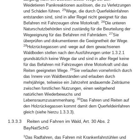
Weidetieren Panikreaktionen auslösen, die zu Verletzungen
25
und Schäden führen.
Wege, die durch Querfeldeinfahren
entstanden sind, sind in aller Regel nicht geeignet für das
26
Befahren mit Fahrzeugen ohne Motorkraft.
Die unteren
Naturschutzbehörden sind zuständig für die Beurteilung der
27
Wegeeignung für das Befahren mit Fahrrädern.
Sie
überprüfen und dokumentieren die Geeignetheit der Wege.
28
Holzrückegassen und -wege auf dem gewachsenen
Waldboden stellen nach den Ausführungen unter 1.3.2.1
grundsätzlich keine Wege dar und sind in aller Regel keine
für das Befahren mit Fahrzeugen ohne Motorkraft und das
29
Reiten geeigneten Wege.
Sie verlaufen vornehmlich durch
das Innere von Waldbeständen und erlauben durch
mehrjährige, teilweise ein Jahrzehnt andauernde Zeiträume
zwischen forstlichen Nutzungen, einen weitgehend
natürlichen Wiederbewuchs und
30
Lebensraumzusammenhang.
Das Fahren und Reiten auf
den Holzrückegassen kommt damit dem Querfeldeinfahren
gleich (siehe hierzu 1.3.3.3).
1.3.3.3
Reiten und Fahren im Wald, Art. 30 Abs. 2
BayNatSchG
1
Das Radfahren, das Fahren mit Krankenfahrstühlen und