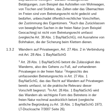
Betätigungen, zum Beispiel das Aufstellen von Wohnwagen,
von Tischen und Stühlen, das Zelten oder das Übernachten
im Freien sind vom Betretungsrecht nicht gedeckt und
bedürfen, unbeschadet öffentlich-rechtlicher Vorschriften,
4
der Zustimmung des Eigentümers.
Auch das Zurücklassen
von beweglichen Sachen in der freien Natur (zum Beispiel
Geocaching) ist nicht vom Betretungsrecht umfasst
(vergleiche Art. 38 Abs. 1 BayNatSchG), mit Ausnahme von
Bohrhaken, die der Sicherung beim Klettern dienen.
1.3.2
Wandern auf Privatwegen, Art. 27 Abs. 2 in Verbindung
mit Art. 28 Abs. 1 BayNatSchG
1
Art. 28 Abs. 1 BayNatSchG betont die Zulässigkeit des
Wanderns, also des Gehens zu Fuß, auf vorhandenen
2
Privatwegen in der freien Natur.
Angesichts des
umfassenden Betretungsrechts in Art. 27 Abs. 1
BayNatSchG, das das Recht auf Wandern auf Privatwegen
bereits umfasst, ist die praktische Relevanz dieser
3
Vorschrift begrenzt.
In Art. 28 Abs. 1 BayNatSchG wird
das Wandern als wichtigste Form des Betretens in der
freien Natur nochmal ausdrücklich betont (vergleiche
amtliche Begründung zu Art. 16 Abs. 1 BayNatSchG 1973,
LT-Drucksache 7/3007 Seite 26).