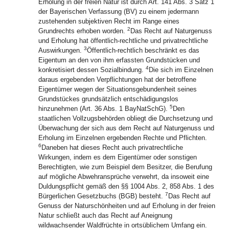
Erholung in der freien Natur ist durch Art. 141 Abs. 3 Satz 1
der Bayerischen Verfassung (BV) zu einem jedermann
zustehenden subjektiven Recht im Range eines
2
Grundrechts erhoben worden.
Das Recht auf Naturgenuss
und Erholung hat öffentlich-rechtliche und privatrechtliche
3
Auswirkungen.
Öffentlich-rechtlich beschränkt es das
Eigentum an den von ihm erfassten Grundstücken und
4
konkretisiert dessen Sozialbindung.
Die sich im Einzelnen
daraus ergebenden Verpflichtungen hat der betroffene
Eigentümer wegen der Situationsgebundenheit seines
Grundstückes grundsätzlich entschädigungslos
5
hinzunehmen (Art. 36 Abs. 1 BayNatSchG).
Den
staatlichen Vollzugsbehörden obliegt die Durchsetzung und
Überwachung der sich aus dem Recht auf Naturgenuss und
Erholung im Einzelnen ergebenden Rechte und Pflichten.
6
Daneben hat dieses Recht auch privatrechtliche
Wirkungen, indem es dem Eigentümer oder sonstigen
Berechtigten, wie zum Beispiel dem Besitzer, die Berufung
auf mögliche Abwehransprüche verwehrt, da insoweit eine
Duldungspflicht gemäß den §§ 1004 Abs. 2, 858 Abs. 1 des
7
Bürgerlichen Gesetzbuchs (BGB) besteht.
Das Recht auf
Genuss der Naturschönheiten und auf Erholung in der freien
Natur schließt auch das Recht auf Aneignung
wildwachsender Waldfrüchte in ortsüblichem Umfang ein.