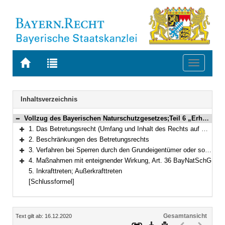
Zur
Zur
Toggle
Startseite
Trefferliste
navigati
von
der
BAYERN.RECHT
letzten
Navigation
Inhaltsverzeichnis
Suche
Vollzug des Bayerischen Naturschutzgesetzes;Teil 6 „Erholung in der freien Natur“
Bereich reduzieren
1. Das Betretungsrecht (Umfang und Inhalt des Rechts auf Naturgenuss), Art. 26 ff. des Bayerischen Naturschutzgesetzes (BayNatSchG)
Bereich erweitern
2. Beschränkungen des Betretungsrechts
Bereich erweitern
3. Verfahren bei Sperren durch den Grundeigentümer oder sonstige Berechtigte und bei Beseitigungsanordnungen, Art. 34 BayNatSchG
Bereich erweitern
4. Maßnahmen mit enteignender Wirkung, Art. 36 BayNatSchG
Bereich erweitern
5. Inkrafttreten; Außerkrafttreten
[Schlussformel]
Inhalt
Gesamtansicht
Text gilt ab: 16.12.2020
Download
Drucken
Vorheriges
Nächste