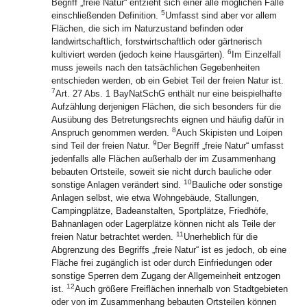
Begriff „freie Natur“ entzieht sich einer alle möglichen Fälle
5
einschließenden Definition.
Umfasst sind aber vor allem
Flächen, die sich im Naturzustand befinden oder
landwirtschaftlich, forstwirtschaftlich oder gärtnerisch
6
kultiviert werden (jedoch keine Hausgärten).
Im Einzelfall
muss jeweils nach den tatsächlichen Gegebenheiten
entschieden werden, ob ein Gebiet Teil der freien Natur ist.
7
Art. 27 Abs. 1 BayNatSchG enthält nur eine beispielhafte
Aufzählung derjenigen Flächen, die sich besonders für die
Ausübung des Betretungsrechts eignen und häufig dafür in
8
Anspruch genommen werden.
Auch Skipisten und Loipen
9
sind Teil der freien Natur.
Der Begriff „freie Natur“ umfasst
jedenfalls alle Flächen außerhalb der im Zusammenhang
bebauten Ortsteile, soweit sie nicht durch bauliche oder
10
sonstige Anlagen verändert sind.
Bauliche oder sonstige
Anlagen selbst, wie etwa Wohngebäude, Stallungen,
Campingplätze, Badeanstalten, Sportplätze, Friedhöfe,
Bahnanlagen oder Lagerplätze können nicht als Teile der
11
freien Natur betrachtet werden.
Unerheblich für die
Abgrenzung des Begriffs „freie Natur“ ist es jedoch, ob eine
Fläche frei zugänglich ist oder durch Einfriedungen oder
sonstige Sperren dem Zugang der Allgemeinheit entzogen
12
ist.
Auch größere Freiflächen innerhalb von Stadtgebieten
oder von im Zusammenhang bebauten Ortsteilen können