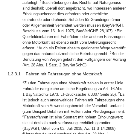
6
auferlegt.
Beschränkungen des Rechts auf Naturgenuss
sind deshalb überall dort angebracht, wo Interessen anderer
Erholungsuchender dies erfordern oder erhebliche
eintretende oder drohende Schäden für Grundeigentümer
oder Allgemeinheit verhindert werden müssen (BayVerfGH,
7
Beschluss vom 16. Juni 1975, BayVerfGHE 28,107).
Ein
Querfeldeinfahren mit Fahrrädern oder anderen Fahrzeugen
ohne Motorkraft ist ebenso nicht vom Betretungsrecht
8
erfasst.
Auch ein Reiten abseits geeigneter Wege verstößt
9
gegen das naturschutzrechtliche Betretungsrecht.
Bei der
Benutzung von Wegen gebührt den Fußgängern der Vorrang
(Art. 28 Abs. 1 Satz. 2 BayNatSchG).
1.3.3.1
Fahren mit Fahrzeugen ohne Motorkraft
1
Zu den Fahrzeugen ohne Motorkraft zählen in erster Linie
Fahrräder (vergleiche amtliche Begründung zu Art. 16 Abs.
2
1 BayNatSchG 1973, LT-Drucksache 7/3007 Seite 26).
Es
ist jedoch auch anderweitiges Fahren mit Fahrzeugen ohne
Motorkraft vom Anwendungsbereich der Vorschrift umfasst
(zum Beispiel Befahren mit Rollern oder Pferdegespannen).
3
Fahrradfahren ist eine Sportart mit hohem Erholungswert;
sie ist deshalb auch verfassungsrechtlich garantiert
(BayVGH, Urteil vom 03. Juli 2015, Az. 11 B 14.2809).
4