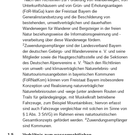
Unterkunftshäusern und von Grün- und Erholungsanlagen
(FöR-WaGa) kann der Freistaat Bayern die
Generalinstandsetzung und die Beschilderung von
bestehenden, umweltverträglichen und dauerhaften
Wanderwegen für Wanderer und Bergsteiger in der freien
Natur beziehungsweise die Informationsgewinnung und -
verarbeitung über diese Wanderwege fördern.
2
Zuwendungsempfänger sind der Landesverband Bayern
der deutschen Gebirgs- und Wandervereine e. V. und seine
Mitglieder sowie die Hauptgeschäftsstelle und die Sektionen
3
des Deutschen Alpenvereins e. V.
Nach den Richtlinien
von umwelt- und klimaverträglichen Naturerlebnis- und
Naturtourismusangeboten in bayerischen Kommunen
(FöRNatKom) können vom Freistaat Bayern insbesondere
Konzeption und Realisierung naturverträglicher
Naturerlebnisrouten und -wege (unter anderem Routen und
Trails für geländegängige, mit Muskelkraft betriebene
Fahrzeuge, zum Beispiel Mountainbikes; hiervon erfasst
sind auch Fahrzeuge vergleichbar mit solchen im Sinne von
§ 1 Abs. 3 StVG) im Rahmen eines naturtouristischen
4
Gesamtkonzepts gefördert werden.
Zuwendungsempfänger
sind Kommunen.
1.5
Verhältnis zum wasserrechtlichen