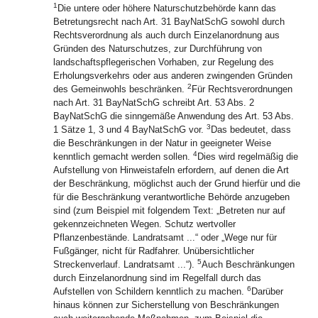
1
Die untere oder höhere Naturschutzbehörde kann das
Betretungsrecht nach Art. 31 BayNatSchG sowohl durch
Rechtsverordnung als auch durch Einzelanordnung aus
Gründen des Naturschutzes, zur Durchführung von
landschaftspflegerischen Vorhaben, zur Regelung des
Erholungsverkehrs oder aus anderen zwingenden Gründen
2
des Gemeinwohls beschränken.
Für Rechtsverordnungen
nach Art. 31 BayNatSchG schreibt Art. 53 Abs. 2
BayNatSchG die sinngemäße Anwendung des Art. 53 Abs.
3
1 Sätze 1, 3 und 4 BayNatSchG vor.
Das bedeutet, dass
die Beschränkungen in der Natur in geeigneter Weise
4
kenntlich gemacht werden sollen.
Dies wird regelmäßig die
Aufstellung von Hinweistafeln erfordern, auf denen die Art
der Beschränkung, möglichst auch der Grund hierfür und die
für die Beschränkung verantwortliche Behörde anzugeben
sind (zum Beispiel mit folgendem Text: „Betreten nur auf
gekennzeichneten Wegen. Schutz wertvoller
Pflanzenbestände. Landratsamt ...“ oder „Wege nur für
Fußgänger, nicht für Radfahrer. Unübersichtlicher
5
Streckenverlauf. Landratsamt ...“).
Auch Beschränkungen
durch Einzelanordnung sind im Regelfall durch das
6
Aufstellen von Schildern kenntlich zu machen.
Darüber
hinaus können zur Sicherstellung von Beschränkungen