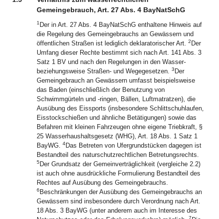
Gemeingebrauch, Art. 27 Abs. 4 BayNatSchG
1
Der in Art. 27 Abs. 4 BayNatSchG enthaltene Hinweis auf
die Regelung des Gemeingebrauchs an Gewässern und
2
öffentlichen Straßen ist lediglich deklaratorischer Art.
Der
Umfang dieser Rechte bestimmt sich nach Art. 141 Abs. 3
Satz 1 BV und nach den Regelungen in den Wasser-
3
beziehungsweise Straßen- und Wegegesetzen.
Der
Gemeingebrauch an Gewässern umfasst beispielsweise
das Baden (einschließlich der Benutzung von
Schwimmgürteln und -ringen, Bällen, Luftmatratzen), die
Ausübung des Eissports (insbesondere Schlittschuhlaufen,
Eisstockschießen und ähnliche Betätigungen) sowie das
Befahren mit kleinen Fahrzeugen ohne eigene Triebkraft, §
25 Wasserhaushaltsgesetz (WHG), Art. 18 Abs. 1 Satz 1
4
BayWG.
Das Betreten von Ufergrundstücken dagegen ist
Bestandteil des naturschutzrechtlichen Betretungsrechts.
5
Der Grundsatz der Gemeinverträglichkeit (vergleiche 2.2)
ist auch ohne ausdrückliche Formulierung Bestandteil des
Rechtes auf Ausübung des Gemeingebrauchs.
6
Beschränkungen der Ausübung des Gemeingebrauchs an
Gewässern sind insbesondere durch Verordnung nach Art.
18 Abs. 3 BayWG (unter anderem auch im Interesse des
7