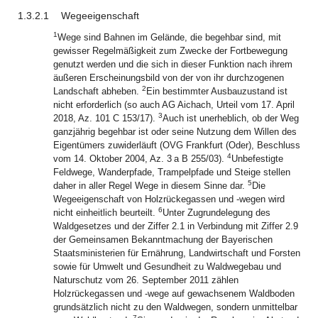
1.3.2.1
Wegeeigenschaft
1
Wege sind Bahnen im Gelände, die begehbar sind, mit
gewisser Regelmäßigkeit zum Zwecke der Fortbewegung
genutzt werden und die sich in dieser Funktion nach ihrem
äußeren Erscheinungsbild von der von ihr durchzogenen
2
Landschaft abheben.
Ein bestimmter Ausbauzustand ist
nicht erforderlich (so auch AG Aichach, Urteil vom 17. April
3
2018, Az. 101 C 153/17).
Auch ist unerheblich, ob der Weg
ganzjährig begehbar ist oder seine Nutzung dem Willen des
Eigentümers zuwiderläuft (OVG Frankfurt (Oder), Beschluss
4
vom 14. Oktober 2004, Az. 3 a B 255/03).
Unbefestigte
Feldwege, Wanderpfade, Trampelpfade und Steige stellen
5
daher in aller Regel Wege in diesem Sinne dar.
Die
Wegeeigenschaft von Holzrückegassen und -wegen wird
6
nicht einheitlich beurteilt.
Unter Zugrundelegung des
Waldgesetzes und der Ziffer 2.1 in Verbindung mit Ziffer 2.9
der Gemeinsamen Bekanntmachung der Bayerischen
Staatsministerien für Ernährung, Landwirtschaft und Forsten
sowie für Umwelt und Gesundheit zu Waldwegebau und
Naturschutz vom 26. September 2011 zählen
Holzrückegassen und -wege auf gewachsenem Waldboden
grundsätzlich nicht zu den Waldwegen, sondern unmittelbar
7