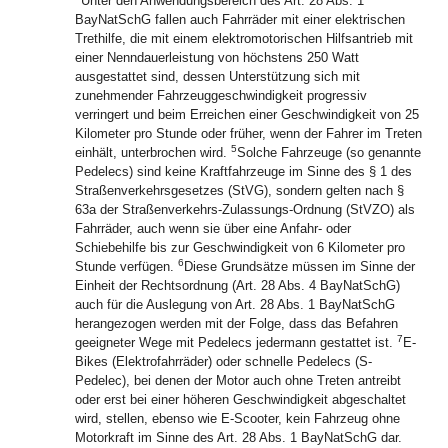
Unter den Anwendungsbereich des Art. 28 Abs. 1
BayNatSchG fallen auch Fahrräder mit einer elektrischen
Trethilfe, die mit einem elektromotorischen Hilfsantrieb mit
einer Nenndauerleistung von höchstens 250 Watt
ausgestattet sind, dessen Unterstützung sich mit
zunehmender Fahrzeuggeschwindigkeit progressiv
verringert und beim Erreichen einer Geschwindigkeit von 25
Kilometer pro Stunde oder früher, wenn der Fahrer im Treten
5
einhält, unterbrochen wird.
Solche Fahrzeuge (so genannte
Pedelecs) sind keine Kraftfahrzeuge im Sinne des § 1 des
Straßenverkehrsgesetzes (StVG), sondern gelten nach §
63a der Straßenverkehrs-Zulassungs-Ordnung (StVZO) als
Fahrräder, auch wenn sie über eine Anfahr- oder
Schiebehilfe bis zur Geschwindigkeit von 6 Kilometer pro
6
Stunde verfügen.
Diese Grundsätze müssen im Sinne der
Einheit der Rechtsordnung (Art. 28 Abs. 4 BayNatSchG)
auch für die Auslegung von Art. 28 Abs. 1 BayNatSchG
herangezogen werden mit der Folge, dass das Befahren
7
geeigneter Wege mit Pedelecs jedermann gestattet ist.
E-
Bikes (Elektrofahrräder) oder schnelle Pedelecs (S-
Pedelec), bei denen der Motor auch ohne Treten antreibt
oder erst bei einer höheren Geschwindigkeit abgeschaltet
wird, stellen, ebenso wie E-Scooter, kein Fahrzeug ohne
Motorkraft im Sinne des Art. 28 Abs. 1 BayNatSchG dar.