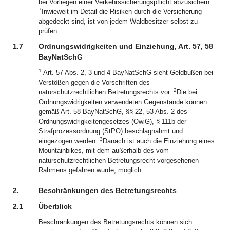
bei Vorliegen einer Verkehrssicherungspflicht abzusichern.
7
Inwieweit im Detail die Risiken durch die Versicherung
abgedeckt sind, ist von jedem Waldbesitzer selbst zu
prüfen.
1.7
Ordnungswidrigkeiten und Einziehung, Art. 57, 58
BayNatSchG
1
Art. 57 Abs. 2, 3 und 4 BayNatSchG sieht Geldbußen bei
Verstößen gegen die Vorschriften des
2
naturschutzrechtlichen Betretungsrechts vor.
Die bei
Ordnungswidrigkeiten verwendeten Gegenstände können
gemäß Art. 58 BayNatSchG, §§ 22, 53 Abs. 2 des
Ordnungswidrigkeitengesetzes (OwiG), § 111b der
Strafprozessordnung (StPO) beschlagnahmt und
3
eingezogen werden.
Danach ist auch die Einziehung eines
Mountainbikes, mit dem außerhalb des vom
naturschutzrechtlichen Betretungsrecht vorgesehenen
Rahmens gefahren wurde, möglich.
2.
Beschränkungen des Betretungsrechts
2.1
Überblick
Beschränkungen des Betretungsrechts können sich