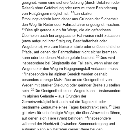
geeignet, wenn eine sichere Nutzung (durch Befahren oder
Reiten) ohne Gefährdung oder unzumutbare Behinderung
18
von Fußgängern möglich ist.
Ein starker
Erholungsverkehr kann daher aus Gründen der Sicherheit
den Weg für Reiter oder Fahrradfahrer ungeeignet machen.
19
Dies gilt gerade auch für Wege, die ein gefahrloses
Überholen auch bei angepasster Fahrweise nicht zulassen
(etwa aufgrund ihrer Steigung, Beschaffenheit oder
Wegebreite), wie zum Beispiel steile oder unübersichtliche
Pfade, auf denen der Fahrradfahrer nicht sicher bremsen
20
kann oder bei denen Absturzgefahr besteht.
Dies wird
insbesondere bei Singletrails der Fall sein, wenn einer der
Wegenutzer den Weg im Begegnungsfall verlassen muss.
21
Insbesondere im alpinen Bereich werden deshalb
besonders strenge Maßstäbe an die Geeignetheit von
Wegen mit starker Steigung oder geringer Breite zu stellen
22
sein.
Die Geeignetheit eines Weges kann – insbesondere
im alpinen Gelände – aus Gründen der
Gemeinverträglichkeit auch auf die Tageszeit oder
23
bestimmte Zeiträume eines Tages beschränkt sein.
Dies
gilt etwa für unbefestigte Wege, die über Almweiden führen,
24
auf denen sich Tiere (Vieh) befinden.
Insbesondere
während der Nachtzeit (zwischen Sonnenuntergang und -
aufgang) kann ein Betreten dieser Wege bei den