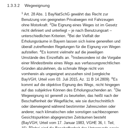
1.3.3.2
Wegeeignung
1
Art. 28 Abs. 1 BayNatSchG gewährt das Recht zur
Benutzung von geeigneten Privatwegen mit Fahrzeugen
2
ohne Motorkraft.
Die Eignung eines Weges ist im Gesetz
nicht definiert und unterliegt – je nach Benutzungsart –
3
unterschiedlichen Kriterien.
Bei der Vielfalt der
Erholungsräume in Bayern lassen sich keine generellen und
überall zutreffenden Regelungen für die Eignung von Wegen
4
aufstellen.
Es kommt vielmehr auf die jeweiligen
5
Umstände des Einzelfalls an.
Insbesondere ist die Vorgabe
einer Mindestbreite eines Wegs aus verfassungsrechtlichen
Gründen abzulehnen, da schmale Wege nicht von
vornherein als ungeeignet anzusehen sind (vergleiche
6
BayVGH, Urteil vom 03. Juli 2015, Az. 11 B 14.2809).
Es
kommt auf die objektive Eignung des Wegs, nicht hingegen
7
auf das subjektive Können des Erholungsuchenden an.
Die
Wegeeignung ist generell zu beurteilen, das heißt nach der
Beschaffenheit der Wegefläche, wie sie durchschnittlich
oder überwiegend während bestimmter Jahreszeiten oder
anderer, nach klimatischen oder sonstigen sachbezogenen
Gesichtspunkten abgegrenzten Zeiträumen besteht
(BayVGH, Urteil vom 17. Januar 1983, VGHE 36, I. Teil,
8