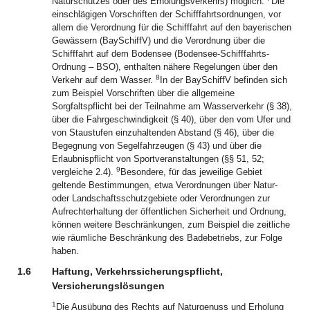
Naturschutzes oder des Erholungsverkehrs) möglich.
Die
einschlägigen Vorschriften der Schifffahrtsordnungen, vor
allem die Verordnung für die Schifffahrt auf den bayerischen
Gewässern (BaySchiffV) und die Verordnung über die
Schifffahrt auf dem Bodensee (Bodensee-Schifffahrts-
Ordnung – BSO), enthalten nähere Regelungen über den
8
Verkehr auf dem Wasser.
In der BaySchiffV befinden sich
zum Beispiel Vorschriften über die allgemeine
Sorgfaltspflicht bei der Teilnahme am Wasserverkehr (§ 38),
über die Fahrgeschwindigkeit (§ 40), über den vom Ufer und
von Staustufen einzuhaltenden Abstand (§ 46), über die
Begegnung von Segelfahrzeugen (§ 43) und über die
Erlaubnispflicht von Sportveranstaltungen (§§ 51, 52;
9
vergleiche 2.4).
Besondere, für das jeweilige Gebiet
geltende Bestimmungen, etwa Verordnungen über Natur-
oder Landschaftsschutzgebiete oder Verordnungen zur
Aufrechterhaltung der öffentlichen Sicherheit und Ordnung,
können weitere Beschränkungen, zum Beispiel die zeitliche
wie räumliche Beschränkung des Badebetriebs, zur Folge
haben.
1.6
Haftung, Verkehrssicherungspflicht,
Versicherungslösungen
1
Die Ausübung des Rechts auf Naturgenuss und Erholung