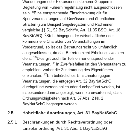
Wanderungen oder Exkursionen kleinerer Gruppen in
Begleitung von Führern regelmäßig nicht ausgeschlossen
8
sein.
Eine entsprechende Einschränkung gilt für
Sportveranstaltungen auf Gewässern und öffentlichen
Straßen (zum Beispiel Segelregatten und Radrennen,
vergleiche §§ 51, 52 BaySchiffV, Art. 11.05 BSO, Art. 18
9
BayStrWG).
Steht hingegen der wirtschaftliche oder
kommerzielle Charakter von Veranstaltungen im
Vordergrund, so ist das Betretungsrecht vollumfänglich
ausgeschlossen, da das Betreten nicht Erholungszwecken
10
dient.
Dies gilt auch für Teilnehmer entsprechender
11
Veranstaltungen.
In Zweifelsfällen ist den Veranstaltern zu
empfehlen, vorher die Zustimmung des Eigentümers
12
einzuholen.
Ein behördliches Einschreiten gegen
Veranstaltungen, die entgegen Art. 32 BayNatSchG
durchgeführt werden sollen oder durchgeführt werden, ist
insbesondere dann angezeigt, wenn zu erwarten ist, dass
Ordnungswidrigkeiten nach Art. 57 Abs. 2 Nr. 2
BayNatSchG begangen werden.
2.5
Hoheitliche Anordnungen, Art. 31 BayNatSchG
2.5.1
Beschränkungen durch Rechtsverordnung oder
Einzelanordnung, Art. 31 Abs. 1 BayNatSchG