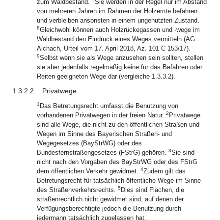
zum Waldbestand.
Sie werden in der Regel nur im Abstand
von mehreren Jahren im Rahmen der Holzernte befahren
und verbleiben ansonsten in einem ungenutzten Zustand.
8
Gleichwohl können auch Holzrückegassen und -wege im
Waldbestand den Eindruck eines Weges vermitteln (AG
Aichach, Urteil vom 17. April 2018, Az. 101 C 153/17).
9
Selbst wenn sie als Wege anzusehen sein sollten, stellen
sie aber jedenfalls regelmäßig keine für das Befahren oder
Reiten geeigneten Wege dar (vergleiche 1.3.3.2).
1.3.2.2
Privatwege
1
Das Betretungsrecht umfasst die Benutzung von
2
vorhandenen Privatwegen in der freien Natur.
Privatwege
sind alle Wege, die nicht zu den öffentlichen Straßen und
Wegen im Sinne des Bayerischen Straßen- und
Wegegesetzes (BayStrWG) oder des
3
Bundesfernstraßengesetzes (FStrG) gehören.
Sie sind
nicht nach den Vorgaben des BayStrWG oder des FStrG
4
dem öffentlichen Verkehr gewidmet.
Zudem gilt das
Betretungsrecht für tatsächlich-öffentliche Wege im Sinne
5
des Straßenverkehrsrechts.
Dies sind Flächen, die
straßenrechtlich nicht gewidmet sind, auf denen der
Verfügungsberechtigte jedoch die Benutzung durch
jedermann tatsächlich zugelassen hat.