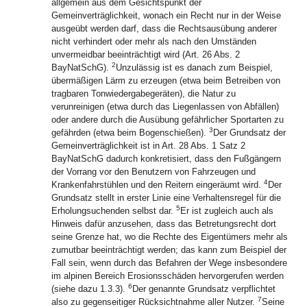
allgemein aus dem Gesichtspunkt der
Gemeinverträglichkeit, wonach ein Recht nur in der Weise
ausgeübt werden darf, dass die Rechtsausübung anderer
nicht verhindert oder mehr als nach den Umständen
unvermeidbar beeinträchtigt wird (Art. 26 Abs. 2
2
BayNatSchG).
Unzulässig ist es danach zum Beispiel,
übermäßigen Lärm zu erzeugen (etwa beim Betreiben von
tragbaren Tonwiedergabegeräten), die Natur zu
verunreinigen (etwa durch das Liegenlassen von Abfällen)
oder andere durch die Ausübung gefährlicher Sportarten zu
3
gefährden (etwa beim Bogenschießen).
Der Grundsatz der
Gemeinverträglichkeit ist in Art. 28 Abs. 1 Satz 2
BayNatSchG dadurch konkretisiert, dass den Fußgängern
der Vorrang vor den Benutzern von Fahrzeugen und
4
Krankenfahrstühlen und den Reitern eingeräumt wird.
Der
Grundsatz stellt in erster Linie eine Verhaltensregel für die
5
Erholungsuchenden selbst dar.
Er ist zugleich auch als
Hinweis dafür anzusehen, dass das Betretungsrecht dort
seine Grenze hat, wo die Rechte des Eigentümers mehr als
zumutbar beeinträchtigt werden; das kann zum Beispiel der
Fall sein, wenn durch das Befahren der Wege insbesondere
im alpinen Bereich Erosionsschäden hervorgerufen werden
6
(siehe dazu 1.3.3).
Der genannte Grundsatz verpflichtet
7
also zu gegenseitiger Rücksichtnahme aller Nutzer.
Seine