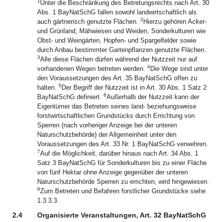
1
Unter die Beschränkung des Betretungsrechts nach Art. 30
Abs. 1 BayNatSchG fallen sowohl landwirtschaftlich als
2
auch gärtnerisch genutzte Flächen.
Hierzu gehören Acker-
und Grünland, Mähwiesen und Weiden, Sonderkulturen wie
Obst- und Weingärten, Hopfen- und Spargelfelder sowie
durch Anbau bestimmter Gartenpflanzen genutzte Flächen.
3
Alle diese Flächen dürfen während der Nutzzeit nur auf
4
vorhandenen Wegen betreten werden.
Die Wege sind unter
den Voraussetzungen des Art. 35 BayNatSchG offen zu
5
halten.
Der Begriff der Nutzzeit ist in Art. 30 Abs. 1 Satz 2
6
BayNatSchG definiert.
Außerhalb der Nutzzeit kann der
Eigentümer das Betreten seines land- beziehungsweise
forstwirtschaftlichen Grundstücks durch Errichtung von
Sperren (nach vorheriger Anzeige bei der unteren
Naturschutzbehörde) der Allgemeinheit unter den
Voraussetzungen des Art. 33 Nr. 1 BayNatSchG verwehren.
7
Auf die Möglichkeit, darüber hinaus nach Art. 34 Abs. 1
Satz 3 BayNatSchG für Sonderkulturen bis zu einer Fläche
von fünf Hektar ohne Anzeige gegenüber der unteren
Naturschutzbehörde Sperren zu errichten, wird hingewiesen.
8
Zum Betreten und Befahren forstlicher Grundstücke siehe
1.3.3.3.
2.4
Organisierte Veranstaltungen, Art. 32 BayNatSchG