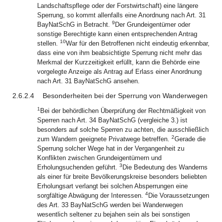
Landschaftspflege oder der Forstwirtschaft) eine längere
Sperrung, so kommt allenfalls eine Anordnung nach Art. 31
9
BayNatSchG in Betracht.
Der Grundeigentümer oder
sonstige Berechtigte kann einen entsprechenden Antrag
10
stellen.
War für den Betroffenen nicht eindeutig erkennbar,
dass eine von ihm beabsichtigte Sperrung nicht mehr das
Merkmal der Kurzzeitigkeit erfüllt, kann die Behörde eine
vorgelegte Anzeige als Antrag auf Erlass einer Anordnung
nach Art. 31 BayNatSchG ansehen.
2.6.2.4
Besonderheiten bei der Sperrung von Wanderwegen
1
Bei der behördlichen Überprüfung der Rechtmäßigkeit von
Sperren nach Art. 34 BayNatSchG (vergleiche 3.) ist
besonders auf solche Sperren zu achten, die ausschließlich
2
zum Wandern geeignete Privatwege betreffen.
Gerade die
Sperrung solcher Wege hat in der Vergangenheit zu
Konflikten zwischen Grundeigentümern und
3
Erholungsuchenden geführt.
Die Bedeutung des Wanderns
als einer für breite Bevölkerungskreise besonders beliebten
Erholungsart verlangt bei solchen Absperrungen eine
4
sorgfältige Abwägung der Interessen.
Die Voraussetzungen
des Art. 33 BayNatSchG werden bei Wanderwegen
wesentlich seltener zu bejahen sein als bei sonstigen