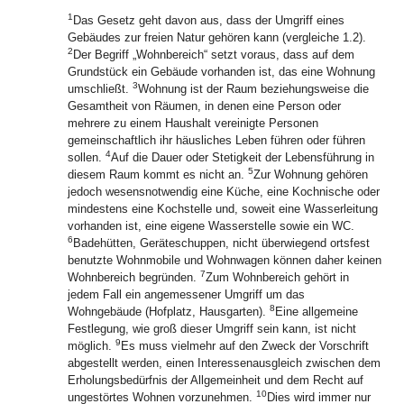
1
Das Gesetz geht davon aus, dass der Umgriff eines
Gebäudes zur freien Natur gehören kann (vergleiche 1.2).
2
Der Begriff „Wohnbereich“ setzt voraus, dass auf dem
Grundstück ein Gebäude vorhanden ist, das eine Wohnung
3
umschließt.
Wohnung ist der Raum beziehungsweise die
Gesamtheit von Räumen, in denen eine Person oder
mehrere zu einem Haushalt vereinigte Personen
gemeinschaftlich ihr häusliches Leben führen oder führen
4
sollen.
Auf die Dauer oder Stetigkeit der Lebensführung in
5
diesem Raum kommt es nicht an.
Zur Wohnung gehören
jedoch wesensnotwendig eine Küche, eine Kochnische oder
mindestens eine Kochstelle und, soweit eine Wasserleitung
vorhanden ist, eine eigene Wasserstelle sowie ein WC.
6
Badehütten, Geräteschuppen, nicht überwiegend ortsfest
benutzte Wohnmobile und Wohnwagen können daher keinen
7
Wohnbereich begründen.
Zum Wohnbereich gehört in
jedem Fall ein angemessener Umgriff um das
8
Wohngebäude (Hofplatz, Hausgarten).
Eine allgemeine
Festlegung, wie groß dieser Umgriff sein kann, ist nicht
9
möglich.
Es muss vielmehr auf den Zweck der Vorschrift
abgestellt werden, einen Interessenausgleich zwischen dem
Erholungsbedürfnis der Allgemeinheit und dem Recht auf
10
ungestörtes Wohnen vorzunehmen.
Dies wird immer nur