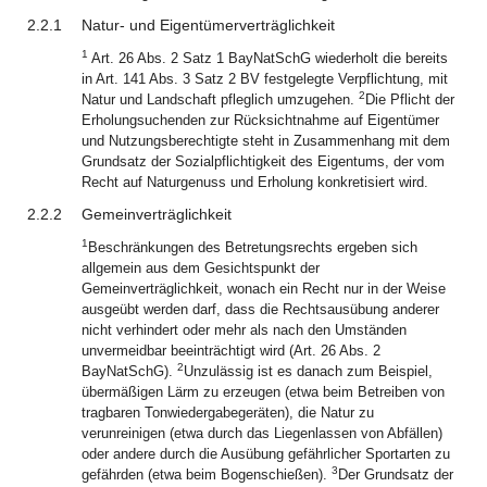
2.2.1
Natur- und Eigentümerverträglichkeit
1
Art. 26 Abs. 2 Satz 1 BayNatSchG wiederholt die bereits
in Art. 141 Abs. 3 Satz 2 BV festgelegte Verpflichtung, mit
2
Natur und Landschaft pfleglich umzugehen.
Die Pflicht der
Erholungsuchenden zur Rücksichtnahme auf Eigentümer
und Nutzungsberechtigte steht in Zusammenhang mit dem
Grundsatz der Sozialpflichtigkeit des Eigentums, der vom
Recht auf Naturgenuss und Erholung konkretisiert wird.
2.2.2
Gemeinverträglichkeit
1
Beschränkungen des Betretungsrechts ergeben sich
allgemein aus dem Gesichtspunkt der
Gemeinverträglichkeit, wonach ein Recht nur in der Weise
ausgeübt werden darf, dass die Rechtsausübung anderer
nicht verhindert oder mehr als nach den Umständen
unvermeidbar beeinträchtigt wird (Art. 26 Abs. 2
2
BayNatSchG).
Unzulässig ist es danach zum Beispiel,
übermäßigen Lärm zu erzeugen (etwa beim Betreiben von
tragbaren Tonwiedergabegeräten), die Natur zu
verunreinigen (etwa durch das Liegenlassen von Abfällen)
oder andere durch die Ausübung gefährlicher Sportarten zu
3
gefährden (etwa beim Bogenschießen).
Der Grundsatz der