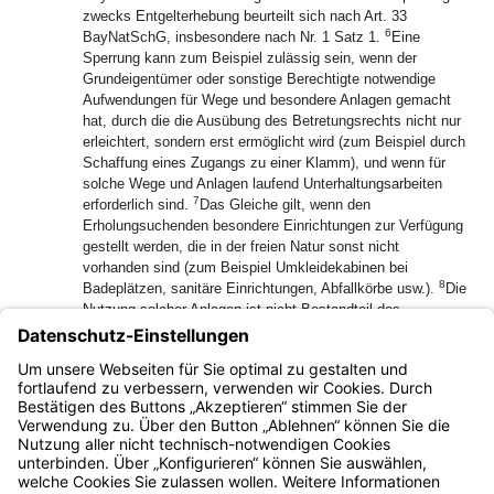
zwecks Entgelterhebung beurteilt sich nach Art. 33
6
BayNatSchG, insbesondere nach Nr. 1 Satz 1.
Eine
Sperrung kann zum Beispiel zulässig sein, wenn der
Grundeigentümer oder sonstige Berechtigte notwendige
Aufwendungen für Wege und besondere Anlagen gemacht
hat, durch die die Ausübung des Betretungsrechts nicht nur
erleichtert, sondern erst ermöglicht wird (zum Beispiel durch
Schaffung eines Zugangs zu einer Klamm), und wenn für
solche Wege und Anlagen laufend Unterhaltungsarbeiten
7
erforderlich sind.
Das Gleiche gilt, wenn den
Erholungsuchenden besondere Einrichtungen zur Verfügung
gestellt werden, die in der freien Natur sonst nicht
vorhanden sind (zum Beispiel Umkleidekabinen bei
8
Badeplätzen, sanitäre Einrichtungen, Abfallkörbe usw.).
Die
Nutzung solcher Anlagen ist nicht Bestandteil des
9
Betretungsrechts nach Art. 27 Abs. 1 BayNatSchG.
In
jedem Fall ist jedoch die Zulässigkeit einer solchen Nutzung
zu prüfen, wobei insbesondere §§ 13 ff. BNatSchG zu
beachten sind.
Bayern.de
BayernPortal