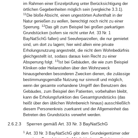
im Rahmen einer Einzelprüfung unter Berücksichtigung der
örtlichen Gegebenheiten möglich sein (vergleiche 3.3.1).
11
Die bloße Absicht, einen ungestörten Aufenthalt in der
Natur genießen zu wollen, berechtigt noch nicht zu einer
12
Sperrung.
Das gilt zum Beispiel bei großen parkartigen
Grundstücken (sofern sie nicht unter Art. 33 Nr. 1
BayNatSchG fallen) und Seeuferparzellen, die nur gemietet
sind, um dort zu lagern; hier wird allein eine private
Erholungsnutzung angestrebt, die nicht dem Wohnbedürfnis
gleichgestellt ist, sodass daraus kein Recht zu einer
13
Absperrung folgt.
Ist bei Gebäuden, die wie zum Beispiel
Kliniken oder Heilanstalten über den Wohnzweck
hinausgehenden besonderen Zwecken dienen, die zulässige
bestimmungsgemäße Nutzung nur sinnvoll und möglich,
wenn der gesamte vorhandene Umgriff den Benutzern des
Gebäudes, zum Beispiel den Patienten, vorbehalten bleibt,
kann die Erholungsfunktion des Gesamtgrundstücks (das
heißt über den üblichen Wohnbereich hinaus) ausschließlich
diesem Personenkreis zuerkannt und der Allgemeinheit das
Betreten des Grundstücks verwehrt werden.
2.6.2.3
Sperren gemäß Art. 33 Nr. 3 BayNatSchG
1
Art. 33 Nr. 3 BayNatSchG gibt dem Grundeigentümer oder