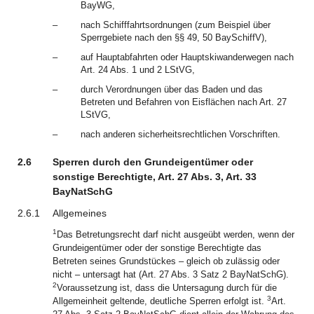
BayWG,
–
nach Schifffahrtsordnungen (zum Beispiel über
Sperrgebiete nach den §§ 49, 50 BaySchiffV),
–
auf Hauptabfahrten oder Hauptskiwanderwegen nach
Art. 24 Abs. 1 und 2 LStVG,
–
durch Verordnungen über das Baden und das
Betreten und Befahren von Eisflächen nach Art. 27
LStVG,
–
nach anderen sicherheitsrechtlichen Vorschriften.
2.6
Sperren durch den Grundeigentümer oder
sonstige Berechtigte, Art. 27 Abs. 3, Art. 33
BayNatSchG
2.6.1
Allgemeines
1
Das Betretungsrecht darf nicht ausgeübt werden, wenn der
Grundeigentümer oder der sonstige Berechtigte das
Betreten seines Grundstückes – gleich ob zulässig oder
nicht – untersagt hat (Art. 27 Abs. 3 Satz 2 BayNatSchG).
2
Voraussetzung ist, dass die Untersagung durch für die
3
Allgemeinheit geltende, deutliche Sperren erfolgt ist.
Art.