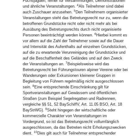
Fuchsjagden, ferner für Versammlungen, Demonstrationen
4
und ähnliche Veranstaltungen.
Als Teilnehmer sind dabei
5
auch Zuschauer anzusehen.
Den Teilnehmern organisierter
Veranstaltungen steht das Betretungsrecht nur zu, wenn die
betroffenen Grundstücke nicht oder nicht mehr als bei
Ausübung des Betretungsrechts durch nicht organisierte
6
Personen beeinträchtigt werden können.
Hierbei kommt es
vor allem auf die Zahl der Teilnehmer sowie auf die Dauer
und Intensität des Aufenthalts auf einzelnen Grundstücken,
auf die zu erwartende Verunreinigung der Grundstücke und
auf die Beschaffenheit des Geländes und auf den Zweck
7
der Veranstaltungen an.
Beispielsweise wird das
Betretungsrecht bei Führungstouren alpiner Vereine oder bei
Wanderungen oder Exkursionen kleinerer Gruppen in
Begleitung von Führern regelmäßig nicht ausgeschlossen
8
sein.
Eine entsprechende Einschränkung gilt für
Sportveranstaltungen auf Gewässern und öffentlichen
Straßen (zum Beispiel Segelregatten und Radrennen,
vergleiche §§ 51, 52 BaySchiffV, Art. 11.05 BSO, Art. 18
9
BayStrWG).
Steht hingegen der wirtschaftliche oder
kommerzielle Charakter von Veranstaltungen im
Vordergrund, so ist das Betretungsrecht vollumfänglich
ausgeschlossen, da das Betreten nicht Erholungszwecken
10
dient.
Dies gilt auch für Teilnehmer entsprechender