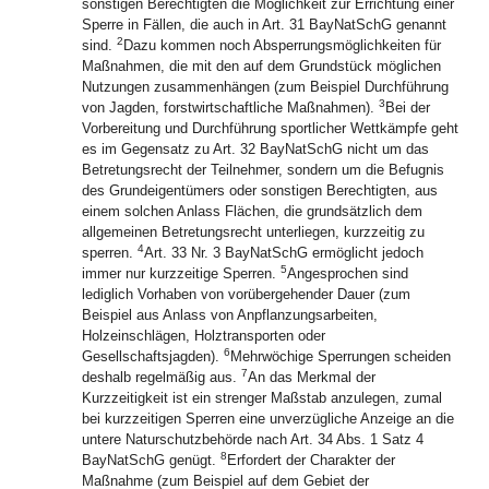
sonstigen Berechtigten die Möglichkeit zur Errichtung einer
Sperre in Fällen, die auch in Art. 31 BayNatSchG genannt
2
sind.
Dazu kommen noch Absperrungsmöglichkeiten für
Maßnahmen, die mit den auf dem Grundstück möglichen
Nutzungen zusammenhängen (zum Beispiel Durchführung
3
von Jagden, forstwirtschaftliche Maßnahmen).
Bei der
Vorbereitung und Durchführung sportlicher Wettkämpfe geht
es im Gegensatz zu Art. 32 BayNatSchG nicht um das
Betretungsrecht der Teilnehmer, sondern um die Befugnis
des Grundeigentümers oder sonstigen Berechtigten, aus
einem solchen Anlass Flächen, die grundsätzlich dem
allgemeinen Betretungsrecht unterliegen, kurzzeitig zu
4
sperren.
Art. 33 Nr. 3 BayNatSchG ermöglicht jedoch
5
immer nur kurzzeitige Sperren.
Angesprochen sind
lediglich Vorhaben von vorübergehender Dauer (zum
Beispiel aus Anlass von Anpflanzungsarbeiten,
Holzeinschlägen, Holztransporten oder
6
Gesellschaftsjagden).
Mehrwöchige Sperrungen scheiden
7
deshalb regelmäßig aus.
An das Merkmal der
Kurzzeitigkeit ist ein strenger Maßstab anzulegen, zumal
bei kurzzeitigen Sperren eine unverzügliche Anzeige an die
untere Naturschutzbehörde nach Art. 34 Abs. 1 Satz 4
8
BayNatSchG genügt.
Erfordert der Charakter der
Maßnahme (zum Beispiel auf dem Gebiet der