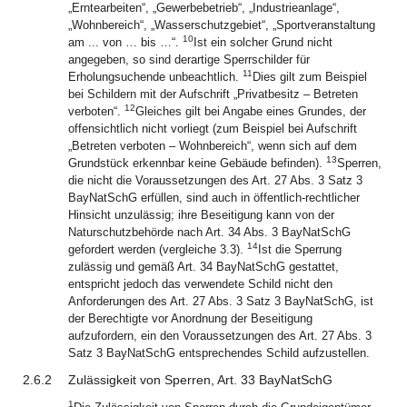
„Erntearbeiten“, „Gewerbebetrieb“, „Industrieanlage“,
„Wohnbereich“, „Wasserschutzgebiet“, „Sportveranstaltung
10
am ... von … bis …“.
Ist ein solcher Grund nicht
angegeben, so sind derartige Sperrschilder für
11
Erholungsuchende unbeachtlich.
Dies gilt zum Beispiel
bei Schildern mit der Aufschrift „Privatbesitz – Betreten
12
verboten“.
Gleiches gilt bei Angabe eines Grundes, der
offensichtlich nicht vorliegt (zum Beispiel bei Aufschrift
„Betreten verboten – Wohnbereich“, wenn sich auf dem
13
Grundstück erkennbar keine Gebäude befinden).
Sperren,
die nicht die Voraussetzungen des Art. 27 Abs. 3 Satz 3
BayNatSchG erfüllen, sind auch in öffentlich-rechtlicher
Hinsicht unzulässig; ihre Beseitigung kann von der
Naturschutzbehörde nach Art. 34 Abs. 3 BayNatSchG
14
gefordert werden (vergleiche 3.3).
Ist die Sperrung
zulässig und gemäß Art. 34 BayNatSchG gestattet,
entspricht jedoch das verwendete Schild nicht den
Anforderungen des Art. 27 Abs. 3 Satz 3 BayNatSchG, ist
der Berechtigte vor Anordnung der Beseitigung
aufzufordern, ein den Voraussetzungen des Art. 27 Abs. 3
Satz 3 BayNatSchG entsprechendes Schild aufzustellen.
2.6.2
Zulässigkeit von Sperren, Art. 33 BayNatSchG
1