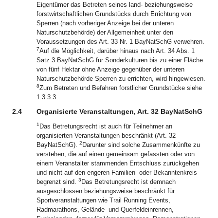
Eigentümer das Betreten seines land- beziehungsweise
forstwirtschaftlichen Grundstücks durch Errichtung von
Sperren (nach vorheriger Anzeige bei der unteren
Naturschutzbehörde) der Allgemeinheit unter den
Voraussetzungen des Art. 33 Nr. 1 BayNatSchG verwehren.
7
Auf die Möglichkeit, darüber hinaus nach Art. 34 Abs. 1
Satz 3 BayNatSchG für Sonderkulturen bis zu einer Fläche
von fünf Hektar ohne Anzeige gegenüber der unteren
Naturschutzbehörde Sperren zu errichten, wird hingewiesen.
8
Zum Betreten und Befahren forstlicher Grundstücke siehe
1.3.3.3.
2.4
Organisierte Veranstaltungen, Art. 32 BayNatSchG
1
Das Betretungsrecht ist auch für Teilnehmer an
organisierten Veranstaltungen beschränkt (Art. 32
2
BayNatSchG).
Darunter sind solche Zusammenkünfte zu
verstehen, die auf einen gemeinsam gefassten oder von
einem Veranstalter stammenden Entschluss zurückgehen
und nicht auf den engeren Familien- oder Bekanntenkreis
3
begrenzt sind.
Das Betretungsrecht ist demnach
ausgeschlossen beziehungsweise beschränkt für
Sportveranstaltungen wie Trail Running Events,
Radmarathons, Gelände- und Querfeldeinrennen,