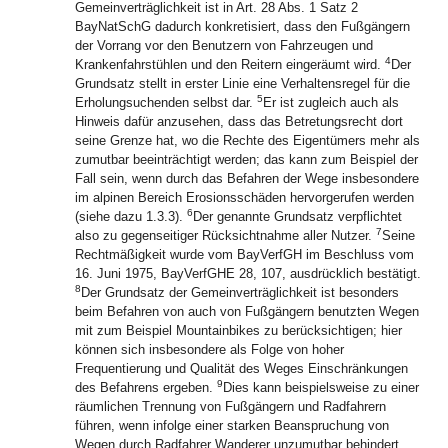
Gemeinverträglichkeit ist in Art. 28 Abs. 1 Satz 2
BayNatSchG dadurch konkretisiert, dass den Fußgängern
der Vorrang vor den Benutzern von Fahrzeugen und
4
Krankenfahrstühlen und den Reitern eingeräumt wird.
Der
Grundsatz stellt in erster Linie eine Verhaltensregel für die
5
Erholungsuchenden selbst dar.
Er ist zugleich auch als
Hinweis dafür anzusehen, dass das Betretungsrecht dort
seine Grenze hat, wo die Rechte des Eigentümers mehr als
zumutbar beeinträchtigt werden; das kann zum Beispiel der
Fall sein, wenn durch das Befahren der Wege insbesondere
im alpinen Bereich Erosionsschäden hervorgerufen werden
6
(siehe dazu 1.3.3).
Der genannte Grundsatz verpflichtet
7
also zu gegenseitiger Rücksichtnahme aller Nutzer.
Seine
Rechtmäßigkeit wurde vom BayVerfGH im Beschluss vom
16. Juni 1975, BayVerfGHE 28, 107, ausdrücklich bestätigt.
8
Der Grundsatz der Gemeinverträglichkeit ist besonders
beim Befahren von auch von Fußgängern benutzten Wegen
mit zum Beispiel Mountainbikes zu berücksichtigen; hier
können sich insbesondere als Folge von hoher
Frequentierung und Qualität des Weges Einschränkungen
9
des Befahrens ergeben.
Dies kann beispielsweise zu einer
räumlichen Trennung von Fußgängern und Radfahrern
führen, wenn infolge einer starken Beanspruchung von
Wegen durch Radfahrer Wanderer unzumutbar behindert