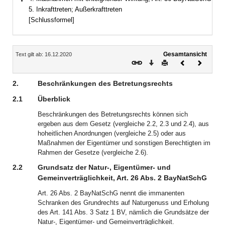
Bereich erweitern
5. Inkrafttreten; Außerkrafttreten
[Schlussformel]
Inhalt
Gesamtansicht
Text gilt ab: 16.12.2020
Download
Drucken
Vorheriges
Nächste
Dokument
Dokume
2.
Beschränkungen des Betretungsrechts
2.1
Überblick
Beschränkungen des Betretungsrechts können sich
ergeben aus dem Gesetz (vergleiche 2.2, 2.3 und 2.4), aus
hoheitlichen Anordnungen (vergleiche 2.5) oder aus
Maßnahmen der Eigentümer und sonstigen Berechtigten im
Rahmen der Gesetze (vergleiche 2.6).
2.2
Grundsatz der Natur-, Eigentümer- und
Gemeinverträglichkeit, Art. 26 Abs. 2 BayNatSchG
Art. 26 Abs. 2 BayNatSchG nennt die immanenten
Schranken des Grundrechts auf Naturgenuss und Erholung
des Art. 141 Abs. 3 Satz 1 BV, nämlich die Grundsätze der
Natur-, Eigentümer- und Gemeinverträglichkeit.