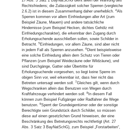
27 Abs. 3 Satz 2 BayNatSchG dient allein der Wahrung des
Rechtsfriedens; die Zulässigkeit solcher Sperren (vergleiche
4
2.6.2) ist in diesem Zusammenhang daher unerheblich.
Als
Sperren kommen vor allem Einfriedungen aller Art (zum
Beispiel Zäune, Mauern) und andere tatsächliche
Hindernisse (zum Beispiel Hecken, dichtes Gehölz mit
Einfriedungscharakter), die erkennbar den Zugang durch
Erholungsuchende ausschließen sollen, sowie Schilder in
5
Betracht.
Einfriedungen, vor allem Zäune, sind aber nicht
6
in jedem Fall als Sperren anzusehen.
Dient beispielsweise
eine solche Einfriedung allein dem Schutz von Tieren oder
Pflanzen (zum Beispiel Weidezäune oder Wildzäune), und
sind Durchgänge, Gatter oder Übertritte für
Erholungsuchende vorgesehen, so liegt keine Sperre im
obigen Sinn vor, weil erkennbar ist, dass hier nicht das
7
Betreten untersagt werden soll.
Gleiches gilt, wenn durch
Wegschranken allein das Benutzen von Wegen durch
8
Kraftfahrzeuge verhindert werden soll.
In diesem Fall
können zum Beispiel Fußgänger oder Radfahrer die Wege
9
benutzen.
Sperrt der Grundeigentümer oder der sonstige
Berechtigte sein Grundstück durch Schilder, so müssen
diese auf einen gesetzlichen Grund hinweisen, der eine
Beschränkung des Betretungsrechts rechtfertigt (Art. 27
Abs. 3 Satz 3 BayNatSchG), zum Beispiel „Forstarbeiten“,