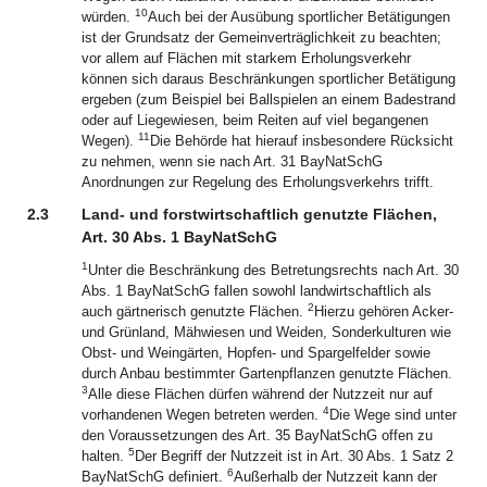
10
würden.
Auch bei der Ausübung sportlicher Betätigungen
ist der Grundsatz der Gemeinverträglichkeit zu beachten;
vor allem auf Flächen mit starkem Erholungsverkehr
können sich daraus Beschränkungen sportlicher Betätigung
ergeben (zum Beispiel bei Ballspielen an einem Badestrand
oder auf Liegewiesen, beim Reiten auf viel begangenen
11
Wegen).
Die Behörde hat hierauf insbesondere Rücksicht
zu nehmen, wenn sie nach Art. 31 BayNatSchG
Anordnungen zur Regelung des Erholungsverkehrs trifft.
2.3
Land- und forstwirtschaftlich genutzte Flächen,
Art. 30 Abs. 1 BayNatSchG
1
Unter die Beschränkung des Betretungsrechts nach Art. 30
Abs. 1 BayNatSchG fallen sowohl landwirtschaftlich als
2
auch gärtnerisch genutzte Flächen.
Hierzu gehören Acker-
und Grünland, Mähwiesen und Weiden, Sonderkulturen wie
Obst- und Weingärten, Hopfen- und Spargelfelder sowie
durch Anbau bestimmter Gartenpflanzen genutzte Flächen.
3
Alle diese Flächen dürfen während der Nutzzeit nur auf
4
vorhandenen Wegen betreten werden.
Die Wege sind unter
den Voraussetzungen des Art. 35 BayNatSchG offen zu
5
halten.
Der Begriff der Nutzzeit ist in Art. 30 Abs. 1 Satz 2
6
BayNatSchG definiert.
Außerhalb der Nutzzeit kann der