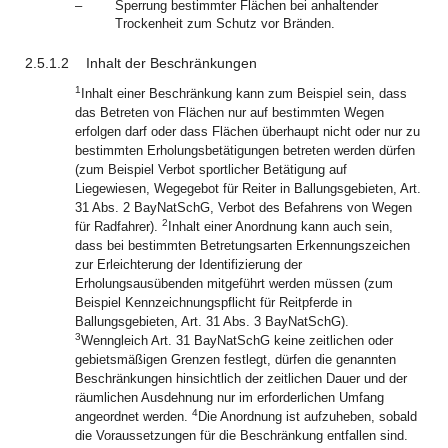
–
Sperrung bestimmter Flächen bei anhaltender
Trockenheit zum Schutz vor Bränden.
2.5.1.2
Inhalt der Beschränkungen
1
Inhalt einer Beschränkung kann zum Beispiel sein, dass
das Betreten von Flächen nur auf bestimmten Wegen
erfolgen darf oder dass Flächen überhaupt nicht oder nur zu
bestimmten Erholungsbetätigungen betreten werden dürfen
(zum Beispiel Verbot sportlicher Betätigung auf
Liegewiesen, Wegegebot für Reiter in Ballungsgebieten, Art.
31 Abs. 2 BayNatSchG, Verbot des Befahrens von Wegen
2
für Radfahrer).
Inhalt einer Anordnung kann auch sein,
dass bei bestimmten Betretungsarten Erkennungszeichen
zur Erleichterung der Identifizierung der
Erholungsausübenden mitgeführt werden müssen (zum
Beispiel Kennzeichnungspflicht für Reitpferde in
Ballungsgebieten, Art. 31 Abs. 3 BayNatSchG).
3
Wenngleich Art. 31 BayNatSchG keine zeitlichen oder
gebietsmäßigen Grenzen festlegt, dürfen die genannten
Beschränkungen hinsichtlich der zeitlichen Dauer und der
räumlichen Ausdehnung nur im erforderlichen Umfang
4
angeordnet werden.
Die Anordnung ist aufzuheben, sobald
die Voraussetzungen für die Beschränkung entfallen sind.