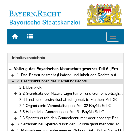
Zur
Zur
Toggle
Startseite
Trefferliste
navigati
von
der
BAYERN.RECHT
letzten
Navigation
Inhaltsverzeichnis
Suche
Vollzug des Bayerischen Naturschutzgesetzes;Teil 6 „Erholung in der freien Natur“
Bereich reduzieren
1. Das Betretungsrecht (Umfang und Inhalt des Rechts auf Naturgenuss), Art. 26 ff. des Bayerischen Naturschutzgesetzes (BayNatSchG)
Bereich erweitern
2. Beschränkungen des Betretungsrechts
Bereich reduzieren
2.1 Überblick
2.2 Grundsatz der Natur-, Eigentümer- und Gemeinverträglichkeit, Art. 26 Abs. 2 BayNatSchG
Bereich erweitern
2.3 Land- und forstwirtschaftlich genutzte Flächen, Art. 30 Abs. 1 BayNatSchG
2.4 Organisierte Veranstaltungen, Art. 32 BayNatSchG
2.5 Hoheitliche Anordnungen, Art. 31 BayNatSchG
Bereich erweitern
2.6 Sperren durch den Grundeigentümer oder sonstige Berechtigte, Art. 27 Abs. 3, Art. 33 BayNatSchG
Bereich erweitern
3. Verfahren bei Sperren durch den Grundeigentümer oder sonstige Berechtigte und bei Beseitigungsanordnungen, Art. 34 BayNatSchG
Bereich erweitern
4. Maßnahmen mit enteignender Wirkung, Art. 36 BayNatSchG