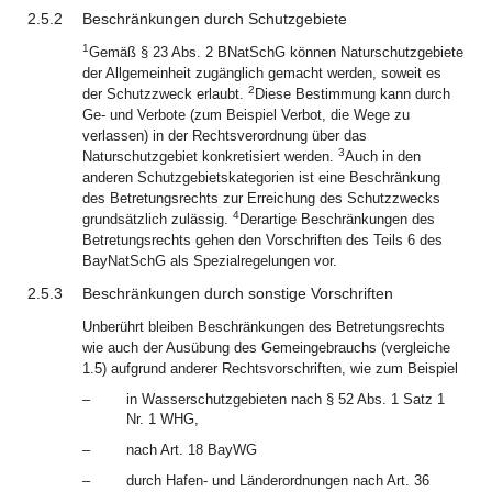
2.5.2
Beschränkungen durch Schutzgebiete
1
Gemäß § 23 Abs. 2 BNatSchG können Naturschutzgebiete
der Allgemeinheit zugänglich gemacht werden, soweit es
2
der Schutzzweck erlaubt.
Diese Bestimmung kann durch
Ge- und Verbote (zum Beispiel Verbot, die Wege zu
verlassen) in der Rechtsverordnung über das
3
Naturschutzgebiet konkretisiert werden.
Auch in den
anderen Schutzgebietskategorien ist eine Beschränkung
des Betretungsrechts zur Erreichung des Schutzzwecks
4
grundsätzlich zulässig.
Derartige Beschränkungen des
Betretungsrechts gehen den Vorschriften des Teils 6 des
BayNatSchG als Spezialregelungen vor.
2.5.3
Beschränkungen durch sonstige Vorschriften
Unberührt bleiben Beschränkungen des Betretungsrechts
wie auch der Ausübung des Gemeingebrauchs (vergleiche
1.5) aufgrund anderer Rechtsvorschriften, wie zum Beispiel
–
in Wasserschutzgebieten nach § 52 Abs. 1 Satz 1
Nr. 1 WHG,
–
nach Art. 18 BayWG
–
durch Hafen- und Länderordnungen nach Art. 36