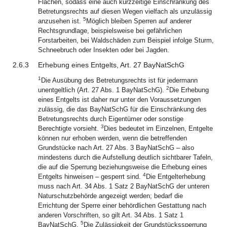
Flächen, sodass eine auch kurzzeitige Einschränkung des
Betretungsrechts auf diesen Wegen vielfach als unzulässig
5
anzusehen ist.
Möglich bleiben Sperren auf anderer
Rechtsgrundlage, beispielsweise bei gefährlichen
Forstarbeiten, bei Waldschäden zum Beispiel infolge Sturm,
Schneebruch oder Insekten oder bei Jagden.
2.6.3
Erhebung eines Entgelts, Art. 27 BayNatSchG
1
Die Ausübung des Betretungsrechts ist für jedermann
2
unentgeltlich (Art. 27 Abs. 1 BayNatSchG).
Die Erhebung
eines Entgelts ist daher nur unter den Voraussetzungen
zulässig, die das BayNatSchG für die Einschränkung des
Betretungsrechts durch Eigentümer oder sonstige
3
Berechtigte vorsieht.
Dies bedeutet im Einzelnen, Entgelte
können nur erhoben werden, wenn die betreffenden
Grundstücke nach Art. 27 Abs. 3 BayNatSchG – also
mindestens durch die Aufstellung deutlich sichtbarer Tafeln,
die auf die Sperrung beziehungsweise die Erhebung eines
4
Entgelts hinweisen – gesperrt sind.
Die Entgelterhebung
muss nach Art. 34 Abs. 1 Satz 2 BayNatSchG der unteren
Naturschutzbehörde angezeigt werden; bedarf die
Errichtung der Sperre einer behördlichen Gestattung nach
anderen Vorschriften, so gilt Art. 34 Abs. 1 Satz 1
5
BayNatSchG.
Die Zulässigkeit der Grundstückssperrung