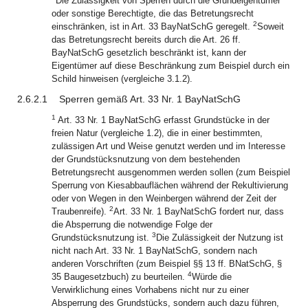
Die Zulässigkeit von Sperren durch die Grundeigentümer
oder sonstige Berechtigte, die das Betretungsrecht
2
einschränken, ist in Art. 33 BayNatSchG geregelt.
Soweit
das Betretungsrecht bereits durch die Art. 26 ff.
BayNatSchG gesetzlich beschränkt ist, kann der
Eigentümer auf diese Beschränkung zum Beispiel durch ein
Schild hinweisen (vergleiche 3.1.2).
2.6.2.1
Sperren gemäß Art. 33 Nr. 1 BayNatSchG
1
Art. 33 Nr. 1 BayNatSchG erfasst Grundstücke in der
freien Natur (vergleiche 1.2), die in einer bestimmten,
zulässigen Art und Weise genutzt werden und im Interesse
der Grundstücksnutzung von dem bestehenden
Betretungsrecht ausgenommen werden sollen (zum Beispiel
Sperrung von Kiesabbauflächen während der Rekultivierung
oder von Wegen in den Weinbergen während der Zeit der
2
Traubenreife).
Art. 33 Nr. 1 BayNatSchG fordert nur, dass
die Absperrung die notwendige Folge der
3
Grundstücksnutzung ist.
Die Zulässigkeit der Nutzung ist
nicht nach Art. 33 Nr. 1 BayNatSchG, sondern nach
anderen Vorschriften (zum Beispiel §§ 13 ff. BNatSchG, §
4
35 Baugesetzbuch) zu beurteilen.
Würde die
Verwirklichung eines Vorhabens nicht nur zu einer
Absperrung des Grundstücks, sondern auch dazu führen,