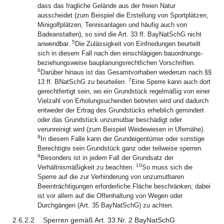
dass das fragliche Gelände aus der freien Natur
ausscheidet (zum Beispiel die Erstellung von Sportplätzen,
Minigolfplätzen, Tennisanlagen und häufig auch von
Badeanstalten), so sind die Art. 33 ff. BayNatSchG nicht
5
anwendbar.
Die Zulässigkeit von Einfriedungen beurteilt
sich in diesem Fall nach den einschlägigen bauordnungs-
beziehungsweise bauplanungsrechtlichen Vorschriften.
6
Darüber hinaus ist das Gesamtvorhaben wiederum nach §§
7
13 ff. BNatSchG zu beurteilen.
Eine Sperre kann auch dort
gerechtfertigt sein, wo ein Grundstück regelmäßig von einer
Vielzahl von Erholungsuchenden betreten wird und dadurch
entweder der Ertrag des Grundstücks erheblich gemindert
oder das Grundstück unzumutbar beschädigt oder
verunreinigt wird (zum Beispiel Weidewiesen in Ufernähe).
8
In diesem Falle kann der Grundeigentümer oder sonstige
Berechtigte sein Grundstück ganz oder teilweise sperren.
9
Besonders ist in jedem Fall der Grundsatz der
10
Verhältnismäßigkeit zu beachten.
So muss sich die
Sperre auf die zur Verhinderung von unzumutbaren
Beeinträchtigungen erforderliche Fläche beschränken; dabei
ist vor allem auf die Offenhaltung von Wegen oder
Durchgängen (Art. 35 BayNatSchG) zu achten.
2.6.2.2
Sperren gemäß Art. 33 Nr. 2 BayNatSchG