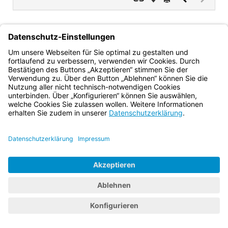
Dokument
Dokume
(inaktiv)
Dr. Christian Barth
Ministerialdirektor
Bayern.de
BayernPortal
Datenschutz
Impressum
Barrierefreiheit
Hilfe
Kontakt
Kontrastwechsel
Schriftgröße