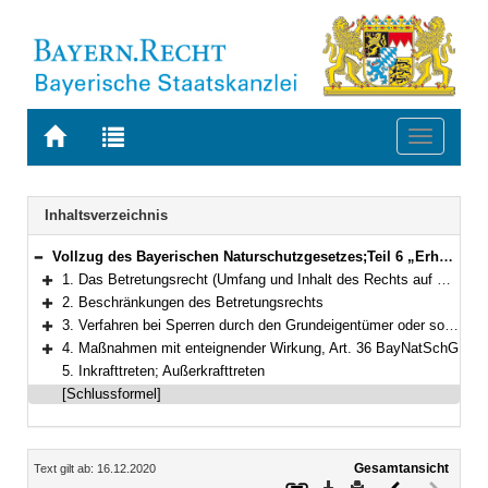
Zur
Zur
Toggle
Startseite
Trefferliste
navigati
von
der
BAYERN.RECHT
letzten
Navigation
Inhaltsverzeichnis
Suche
Vollzug des Bayerischen Naturschutzgesetzes;Teil 6 „Erholung in der freien Natur“
Bereich reduzieren
1. Das Betretungsrecht (Umfang und Inhalt des Rechts auf Naturgenuss), Art. 26 ff. des Bayerischen Naturschutzgesetzes (BayNatSchG)
Bereich erweitern
2. Beschränkungen des Betretungsrechts
Bereich erweitern
3. Verfahren bei Sperren durch den Grundeigentümer oder sonstige Berechtigte und bei Beseitigungsanordnungen, Art. 34 BayNatSchG
Bereich erweitern
4. Maßnahmen mit enteignender Wirkung, Art. 36 BayNatSchG
Bereich erweitern
5. Inkrafttreten; Außerkrafttreten
[Schlussformel]
Inhalt
Gesamtansicht
Text gilt ab: 16.12.2020
Download
Drucken
Vorheriges
Nächste