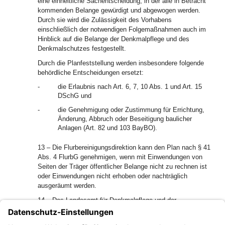
eine einheitliche Sachentscheidung, in der alle in Betracht
kommenden Belange gewürdigt und abgewogen werden.
Durch sie wird die Zulässigkeit des Vorhabens
einschließlich der notwendigen Folgemaßnahmen auch im
Hinblick auf die Belange der Denkmalpflege und des
Denkmalschutzes festgestellt.
Durch die Planfeststellung werden insbesondere folgende
behördliche Entscheidungen ersetzt:
-
die Erlaubnis nach Art. 6, 7, 10 Abs. 1 und Art. 15
DSchG und
-
die Genehmigung oder Zustimmung für Errichtung,
Änderung, Abbruch oder Beseitigung baulicher
Anlagen (Art. 82 und 103 BayBO).
13 – Die Flurbereinigungsdirektion kann den Plan nach § 41
Abs. 4 FlurbG genehmigen, wenn mit Einwendungen von
Seiten der Träger öffentlicher Belange nicht zu rechnen ist
oder Einwendungen nicht erhoben oder nachträglich
ausgeräumt werden.
14 – Das Landesamt für Denkmalpflege und der
Heimatpfleger werden von der Flurbereinigungsdirektion
durch Übersendung eines Abdruckes des Beschlusstextes