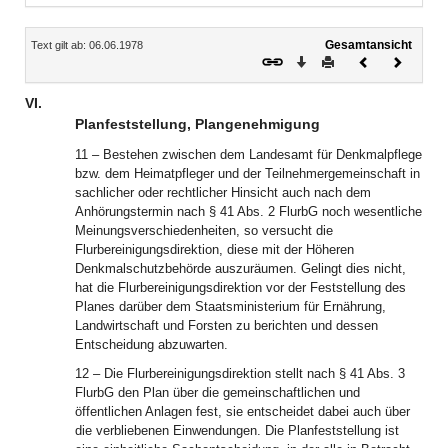
Inhalt
Gesamtansicht
Text gilt ab: 06.06.1978
Download
Drucken
Vorheriges
Nächste
Dokument
Dokume
VI.
Planfeststellung, Plangenehmigung
11 – Bestehen zwischen dem Landesamt für Denkmalpflege
bzw. dem Heimatpfleger und der Teilnehmergemeinschaft in
sachlicher oder rechtlicher Hinsicht auch nach dem
Anhörungstermin nach § 41 Abs. 2 FlurbG noch wesentliche
Meinungsverschiedenheiten, so versucht die
Flurbereinigungsdirektion, diese mit der Höheren
Denkmalschutzbehörde auszuräumen. Gelingt dies nicht,
hat die Flurbereinigungsdirektion vor der Feststellung des
Planes darüber dem Staatsministerium für Ernährung,
Landwirtschaft und Forsten zu berichten und dessen
Entscheidung abzuwarten.
12 – Die Flurbereinigungsdirektion stellt nach § 41 Abs. 3
FlurbG den Plan über die gemeinschaftlichen und
öffentlichen Anlagen fest, sie entscheidet dabei auch über
die verbliebenen Einwendungen. Die Planfeststellung ist