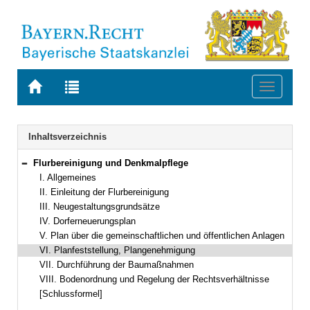
Zur
Zur
Toggle
Startseite
Trefferliste
navigati
von
der
BAYERN.RECHT
letzten
Navigation
Inhaltsverzeichnis
Suche
Flurbereinigung und Denkmalpflege
Bereich reduzieren
I. Allgemeines
II. Einleitung der Flurbereinigung
III. Neugestaltungsgrundsätze
IV. Dorferneuerungsplan
V. Plan über die gemeinschaftlichen und öffentlichen Anlagen
VI. Planfeststellung, Plangenehmigung
VII. Durchführung der Baumaßnahmen
VIII. Bodenordnung und Regelung der Rechtsverhältnisse
[Schlussformel]