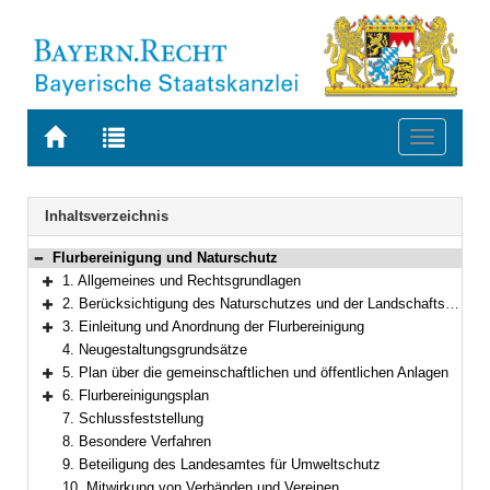
Zur
Zur
Toggle
Startseite
Trefferliste
navigati
von
der
BAYERN.RECHT
letzten
Navigation
Inhaltsverzeichnis
Suche
Flurbereinigung und Naturschutz
Bereich reduzieren
1. Allgemeines und Rechtsgrundlagen
Bereich erweitern
2. Berücksichtigung des Naturschutzes und der Landschaftspflege
Bereich erweitern
3. Einleitung und Anordnung der Flurbereinigung
Bereich erweitern
4. Neugestaltungsgrundsätze
5. Plan über die gemeinschaftlichen und öffentlichen Anlagen
Bereich erweitern
6. Flurbereinigungsplan
Bereich erweitern
7. Schlussfeststellung
8. Besondere Verfahren
9. Beteiligung des Landesamtes für Umweltschutz
10. Mitwirkung von Verbänden und Vereinen