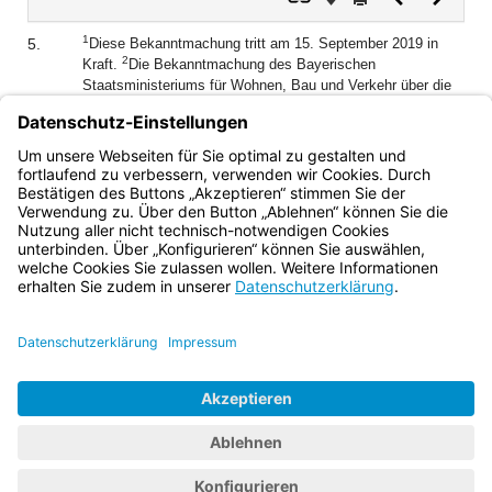
Dokument
Dokume
1
5.
Diese Bekanntmachung tritt am 15. September 2019 in
2
Kraft.
Die Bekanntmachung des Bayerischen
Staatsministeriums für Wohnen, Bau und Verkehr über die
Vergabe- und Vertragsordnung für Bauleistungen (VOB),
VOB Teil A (VOB/A) Ausgabe 2019 vom 7. März 2019
(BayMBl. 2019 Nr. 99 vom 20.03.2019) tritt mit Ablauf des
14. September 2019 außer Kraft.
Bayern.de
BayernPortal
Datenschutz
Impressum
Barrierefreiheit
Hilfe
Kontakt
Kontrastwechsel
Schriftgröße