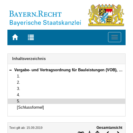
Zur
Zur
Toggle
Startseite
Trefferliste
navigati
von
der
BAYERN.RECHT
letzten
Navigation
Inhaltsverzeichnis
Suche
Vergabe- und Vertragsordnung für Bauleistungen (VOB), Gesamtausgabe 2019
Bereich reduzieren
1.
2.
3.
4.
5.
[Schlussformel]
Inhalt
Gesamtansicht
Text gilt ab: 15.09.2019
Download
Drucken
Vorheriges
Nächste