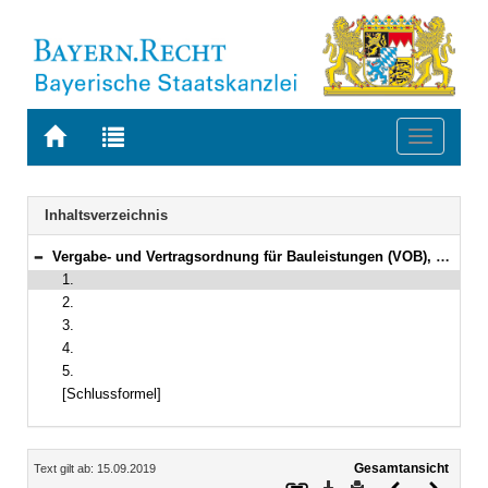
Zur
Zur
Toggle
Startseite
Trefferliste
navigati
von
der
BAYERN.RECHT
letzten
Navigation
Inhaltsverzeichnis
Suche
Vergabe- und Vertragsordnung für Bauleistungen (VOB), Gesamtausgabe 2019
Bereich reduzieren
1.
2.
3.
4.
5.
[Schlussformel]
Inhalt
Gesamtansicht
Text gilt ab: 15.09.2019
Download
Drucken
Vorheriges
Nächste