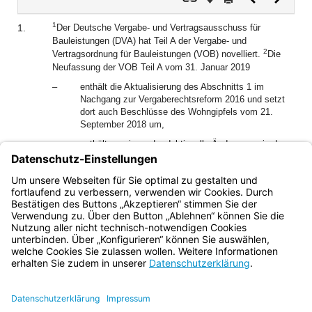
Dokument
Dokume
1
1.
Der Deutsche Vergabe- und Vertragsausschuss für
Bauleistungen (DVA) hat Teil A der Vergabe- und
2
Vertragsordnung für Bauleistungen (VOB) novelliert.
Die
Neufassung der VOB Teil A vom 31. Januar 2019
–
enthält die Aktualisierung des Abschnitts 1 im
Nachgang zur Vergaberechtsreform 2016 und setzt
dort auch Beschlüsse des Wohngipfels vom 21.
September 2018 um,
–
enthält vorwiegend redaktionelle Änderungen in den
Abschnitten 2 und 3, außerdem sind einige der in
Abschnitt 1 beschlossenen Änderungen dort
inhaltsgleich übertragen.
Bayern.de
BayernPortal
Datenschutz
Impressum