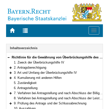
Zur
Zur
Toggle
Startseite
Trefferliste
navigati
von
der
BAYERN.RECHT
letzten
Navigation
Inhaltsverzeichnis
Suche
Richtlinie für die Gewährung von Überbrückungshilfe des Bundes für kleine und mittelständische Unternehmen – Phase 5
Bereich reduzieren
1. Zweck der Überbrückungshilfe IV
2. Antragsberechtigung
Bereich erweitern
3. Art und Umfang der Überbrückungshilfe IV
Bereich erweitern
4. Kumulierung mit anderen Hilfen
Bereich erweitern
5. Zuständigkeit
6. Antragstellung
7. Verfahren bei Antragstellung und nach Abschluss der Billigkeitsleistung im Falle der Antragstellung durch einen prüfenden Dritten
Bereich erweitern
8. Verfahren bei Antragstellung und nach Abschluss der Leistung im Falle der Antragstellung im eigenen Namen
9. Prüfung des Antrags und der Schlussabrechnung
Bereich erweitern
10. Auszahlung