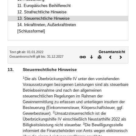
11. Europäisches Beihilferecht
12. Strafrechtliche Hinweise
13. Steuerrechtliche Hinweise
14. Inkrafttreten, Außerkrafttreten
[Schlussformel]
Inhalt
Gesamtansicht
Text gilt ab: 01.01.2022
Download
Drucken
Vorheriges
Nächste
Gesamtvorschrift gilt bis: 31.12.2027
Dokument
Dokume
13.
Steuerrechtliche Hinweise
1
Die als Überbrückungshilfe IV unter den vorstehenden
Voraussetzungen bezogenen Leistungen sind als steuerbare
Betriebseinnahme und nach den allgemeinen
steuerrechtlichen Regelungen im Rahmen der
Gewinnermittlung zu erfassen und unterliegen insofern der
Besteuerung (Einkommensteuer, Körperschaftsteuer, ggf.
2
Gewerbesteuer).
Umsatzsteuerrechtlich ist die
Überbrückungshilfe IV einschließlich Neustarthilfe 2022 als
3
Billigkeitsleistung nicht steuerbar.
Die Bewilligungsstelle
informiert die Finanzbehörden von Amts wegen elektronisch