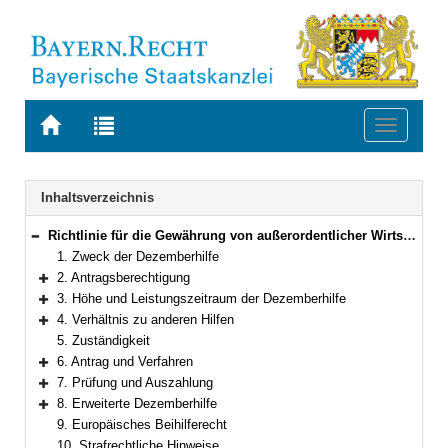
Zur
Zur
Toggle
Startseite
Trefferliste
navigati
von
der
BAYERN.RECHT
letzten
Navigation
Inhaltsverzeichnis
Suche
Richtlinie für die Gewährung von außerordentlicher Wirtschaftshilfe des Bundes für Dezember 2020
Bereich reduzieren
1. Zweck der Dezemberhilfe
2. Antragsberechtigung
Bereich erweitern
3. Höhe und Leistungszeitraum der Dezemberhilfe
Bereich erweitern
4. Verhältnis zu anderen Hilfen
Bereich erweitern
5. Zuständigkeit
6. Antrag und Verfahren
Bereich erweitern
7. Prüfung und Auszahlung
Bereich erweitern
8. Erweiterte Dezemberhilfe
Bereich erweitern
9. Europäisches Beihilferecht
10. Strafrechtliche Hinweise