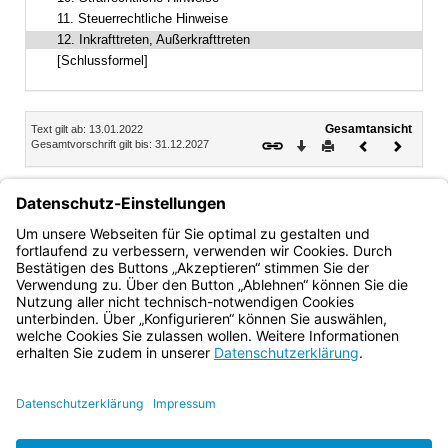
11. Steuerrechtliche Hinweise
12. Inkrafttreten, Außerkrafttreten
[Schlussformel]
Inhalt
Gesamtansicht
Text gilt ab: 13.01.2022
Download
Drucken
Vorheriges
Nächste
Gesamtvorschrift gilt bis: 31.12.2027
Dokument
Dokume
12.
Inkrafttreten, Außerkrafttreten
Diese Bekanntmachung tritt mit Wirkung vom 21. Dezember
2020 in Kraft und mit Ablauf des 31. Dezember 2027 außer
Kraft.
Bayern.de
BayernPortal
Datenschutz
Impressum
Barrierefreiheit