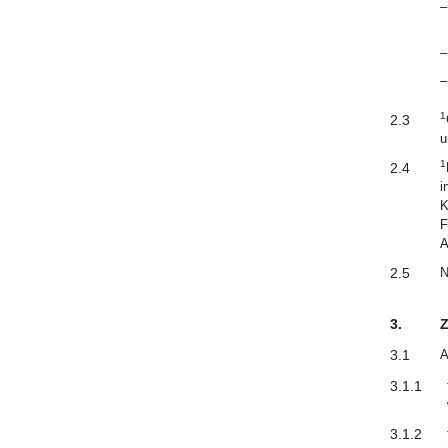
–
–
–
1
2.3
u
1
2.4
i
K
F
A
2.5
N
3.
3.1
A
3.1.1
3.1.2