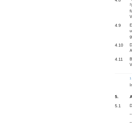
4.8
2
f
V
4.9
E
u
g
4.10
D
4.11
B
V
I
5.
A
5.1
D
–
–