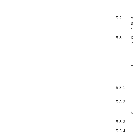
5.2
A
B
s
5.3
D
i
–
–
5.3.1
5.3.2
b
5.3.3
5.3.4