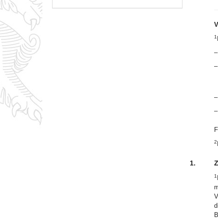
V
1
–
–
–
–
F
2
1.
Z
1
m
V
d
B