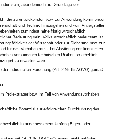
bunden sein, aber dennoch auf Grundlage des
 d.h. die zu entwickelnden bzw. zur Anwendung kommenden
senschaft und Technik hinausgehen und vom Antragsteller
enheiten zumindest mittelfristig wirtschaftlich
licher Bedeutung sein. Volkswirtschaftlich bedeutsam ist
tungsfähigkeit der Wirtschaft oder zur Sicherung bzw. zur
wand für das Vorhaben muss bei Abwägung der finanziellen
rhaben verbundenen technischen Risiken so erheblich
erzögert zu erwarten wäre.
 der industriellen Forschung (Art. 2 Nr. 85 AGVO) gemäß
en.
beim Projektträger bzw. im Fall von Anwendungsvorhaben
aftliche Potenzial zur erfolgreichen Durchführung des
nachweislich in angemessenem Umfang Eigen- oder
indung mit Art. 2 Nr. 18 AGVO werden nicht gefördert.