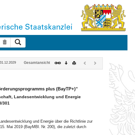
Suche ausführen
Suche zurücksetzen
Download
Drucken
Vorheriges
Nächstes
: 31.12.2029
Gesamtansicht
Dokument
Dokument
(inaktiv)
(inaktiv)
eförderungsprogramms plus (BayTP+)“
schaft, Landesentwicklung und Energie
8/301
andesentwicklung und Energie über die Richtlinie zur
. Mai 2019 (BayMBl. Nr. 200), die zuletzt durch