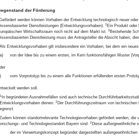
egenstand der Förderung
Gefördert werden können Vorhaben der Entwicklung technologisch neuer oder 
2
issensbasierter Dienstleistungen (Entwicklungsvorhaben).
Ein Produkt oder 
3
uropäischen Wirtschaftsraum noch nicht auf dem Markt ist.
Bestehende Schu
issensbasierten Dienstleistung muss der Antragsteller die Absicht haben, di
Als Entwicklungsvorhaben gilt insbesondere ein Vorhaben, bei dem ein neues
a)
von der Idee bis zu einem ersten, im Kern funktionsfähigen Muster (Vor
der
)
vom Vorprototyp bis zu einem alle Funktionen erfüllenden ersten Protot
ntwickelt werden soll.
1
In begründeten Ausnahmefällen sind auch technische Durchführbarkeitsstudie
2
Entwicklungsvorhaben dienen.
Der Durchführungszeitraum von technischen D
egrenzt.
Zudem können standortrelevante Technologievorhaben gefördert werden, die v
2
orschungs- und Technologiestandort Bayern sind.
Diese außergewöhnliche s
der im Verwertungskonzept begründet dargestellten außergewöhnlichen 