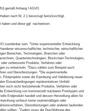
 (KMU) gemäß Anhang I AGVO.
aben nach Nr. 2.1 bevorzugt berücksichtigt.
ät haben und diese ggf. nachweisen.
2
GVO zuordenbar sein.
Unter experimenteller Entwicklung
andener wissenschaftlicher, technischer, wirtschaftlicher
ebigen Bereichen, Technologien, Branchen oder
ngsrechnen, Quantentechnologien, Blockchain-Technologien,
e oder verbesserte Produkte, Verfahren oder
3
ungen zu entwickeln.
Dazu zählen zum Beispiel auch
4
hren und Dienstleistungen.
Die experimentelle
Pilotprojekte sowie die Erprobung und Validierung neuer
realen Einsatzbedingungen repräsentativen Umfeld
en noch nicht feststehende Produkte, Verfahren oder
die Entwicklung von kommerziell nutzbaren Prototypen und
elle Endprodukt handelt und dessen Herstellung allein für
ntwicklung umfasst keine routinemäßigen oder
tionsverfahren, Dienstleistungen oder anderen laufenden
7
llen sollten.
Zudem muss die Durchführung des