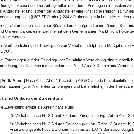
Dies gilt insbesondere für Antragsteller, über deren Vermögen ein Insolvenzve
ür Antragsteller und, sofern der Antragsteller eine juristische Person ist, für d
ersicherung nach § 807 ZPO oder § 284 AO abgegeben haben oder zu deren Ab
inem Unternehmen, das einer Rückforderung aufgrund einer früheren Kommiss
nd Unvereinbarkeit einer Beihilfe mit dem Gemeinsamen Markt nicht Folge gelei
ewährt werden.
ie Veröffentlichung der Bewilligung von Vorhaben erfolgt nach Maßgabe von A
1
AGVO
.
ei Förderungen auf der Grundlage der De-minimis-Verordnung sind zusätzlich d
erordnung, bei Darlehen insbesondere des Art. 4 Abs. 3 De-minimis-Verordnu
1
[Amtl. Anm.:]
Nach Art. 9 Abs. 1 Buchst. c) AGVO ist jede Einzelbeihilfe ü
nformationen (u. a. Name des Empfängers und Beihilfehöhe) in der Transpare
rt und Umfang der Zuwendung
ie Zuwendung erfolgt als Anteilfinanzierung
für Vorhaben nach Nr. 2.1 und 2.2 durch Zuschüsse (vgl. Art. 5 Abs. 2
für Vorhaben nach Nr. 2.3 durch Darlehen (vgl. Art. 5 Abs. 2 Buchst. b
Finanzierungsanteil des Darlehens kann bis zu 100 % der zuwendungs