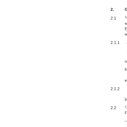
2.
G
1
2.1
w
E
w
2.1.1
o
b
e
2.1.2
b
1
2.2
F
–