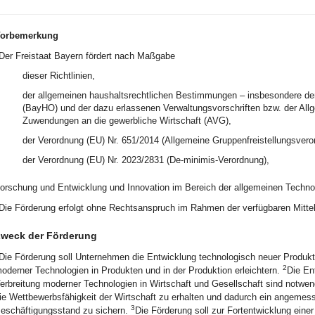
orbemerkung
Der Freistaat Bayern fördert nach Maßgabe
dieser Richtlinien,
der allgemeinen haushaltsrechtlichen Bestimmungen – insbesondere der
(BayHO) und der dazu erlassenen Verwaltungsvorschriften bzw. der All
Zuwendungen an die gewerbliche Wirtschaft (AVG),
der Verordnung (EU) Nr. 651/2014 (Allgemeine Gruppenfreistellungsver
der Verordnung (EU) Nr. 2023/2831 (De-minimis-Verordnung),
orschung und Entwicklung und Innovation im Bereich der allgemeinen Techno
Die Förderung erfolgt ohne Rechtsanspruch im Rahmen der verfügbaren Mittel
weck der Förderung
Die Förderung soll Unternehmen die Entwicklung technologisch neuer Produk
2
oderner Technologien in Produkten und in der Produktion erleichtern.
Die En
erbreitung moderner Technologien in Wirtschaft und Gesellschaft sind notw
ie Wettbewerbsfähigkeit der Wirtschaft zu erhalten und dadurch ein angeme
3
eschäftigungsstand zu sichern.
Die Förderung soll zur Fortentwicklung eine