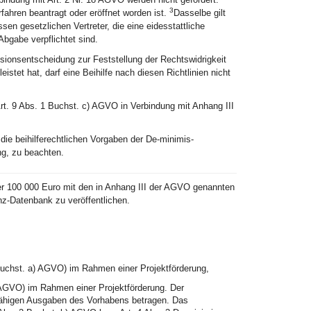
3
rfahren beantragt oder eröffnet worden ist.
Dasselbe gilt
essen gesetzlichen Vertreter, die eine eidesstattliche
gabe verpflichtet sind.
ionsentscheidung zur Feststellung der Rechtswidrigkeit
stet hat, darf eine Beihilfe nach diesen Richtlinien nicht
rt. 9 Abs. 1 Buchst. c) AGVO in Verbindung mit Anhang III
ie beihilferechtlichen Vorgaben der De-minimis-
ng, zu beachten.
ber 100 000 Euro mit den in Anhang III der AGVO genannten
nz-Datenbank zu veröffentlichen.
 Buchst. a) AGVO) im Rahmen einer Projektförderung,
) AGVO) im Rahmen einer Projektförderung. Der
fähigen Ausgaben des Vorhabens betragen. Das