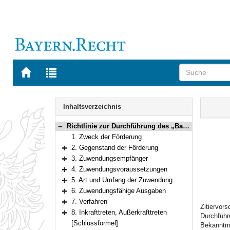
Zur
Zur
Startseite
Trefferliste
von
der
Navigation
BAYERN.RECHT
letzten
Inhalt
Inhaltsverzeichnis
Suche
Richtlinie zur Durchführung des „Bayerischen Technologieförderungsprogramms plus (BayTP+)“
Bereich reduzieren
1. Zweck der Förderung
2. Gegenstand der Förderung
Bereich erweitern
3. Zuwendungsempfänger
Bereich erweitern
4. Zuwendungsvoraussetzungen
Bereich erweitern
5. Art und Umfang der Zuwendung
Bereich erweitern
6. Zuwendungsfähige Ausgaben
Bereich erweitern
7. Verfahren
Zitiervor
Bereich erweitern
8. Inkrafttreten, Außerkrafttreten
Durchführ
Bereich erweitern
[Schlussformel]
Bekanntma