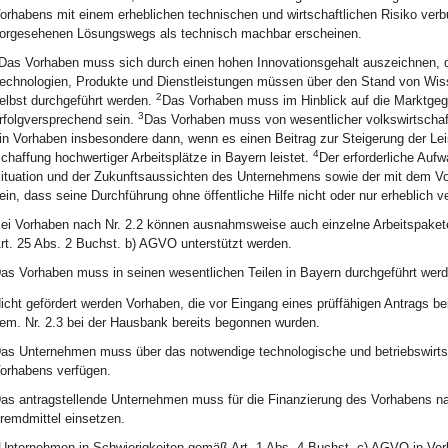
orhabens mit einem erheblichen technischen und wirtschaftlichen Risiko ver
orgesehenen Lösungswegs als technisch machbar erscheinen.
Das Vorhaben muss sich durch einen hohen Innovationsgehalt auszeichnen,
echnologien, Produkte und Dienstleistungen müssen über den Stand von Wis
2
elbst durchgeführt werden.
Das Vorhaben muss im Hinblick auf die Marktgegeb
3
rfolgversprechend sein.
Das Vorhaben muss von wesentlicher volkswirtschaft
in Vorhaben insbesondere dann, wenn es einen Beitrag zur Steigerung der Leis
4
chaffung hochwertiger Arbeitsplätze in Bayern leistet.
Der erforderliche Auf
ituation und der Zukunftsaussichten des Unternehmens sowie der mit dem Vo
ein, dass seine Durchführung ohne öffentliche Hilfe nicht oder nur erheblich v
ei Vorhaben nach Nr. 2.2 können ausnahmsweise auch einzelne Arbeitspakete
rt. 25 Abs. 2 Buchst. b) AGVO unterstützt werden.
as Vorhaben muss in seinen wesentlichen Teilen in Bayern durchgeführt werd
icht gefördert werden Vorhaben, die vor Eingang eines prüffähigen Antrags 
em. Nr. 2.3 bei der Hausbank bereits begonnen wurden.
as Unternehmen muss über das notwendige technologische und betriebswirtsch
orhabens verfügen.
as antragstellende Unternehmen muss für die Finanzierung des Vorhabens 
remdmittel einsetzen.
Unternehmen in Schwierigkeiten gemäß Art. 1 Abs. 4 Buchst. c) AGVO in Verb