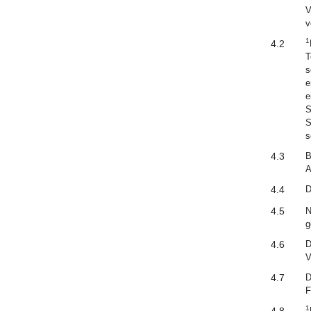
V
v
1
4.2
T
s
e
e
S
S
s
4.3
B
A
4.4
D
4.5
N
g
4.6
D
V
4.7
D
F
1