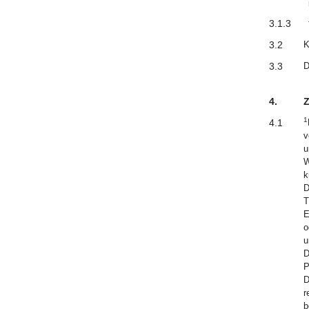
3.1.3
3.2
K
3.3
D
4.
Z
1
4.1
v
u
W
k
D
T
E
o
u
D
P
D
r
b