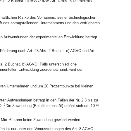
Abs. 2 Buchst. b) AGVO bzw. Art. 4 Abs. 3 De-minimis-
aftlichen Risiko des Vorhabens, seiner technologischen
aft des antragstellenden Unternehmens und den verfügbaren
en Aufwendungen der experimentellen Entwicklung beträgt
 Förderung nach Art. 25 Abs. 2 Buchst. c) AGVO und Art.
. 2 Buchst. b) AGVO. Falls unterschiedliche
rimentellen Entwicklung zuordenbar sind, wird der
tleren Unternehmen und um 20 Prozentpunkte bei kleinen
en Aufwendungen beträgt in den Fällen der Nr. 2.3 bis zu
2
O.
Die Zuwendung (Beihilfeintensität) erhöht sich um 10 %
1 Mio. €, kann keine Zuwendung gewährt werden.
lfen ist nur unter den Voraussetzungen des Art. 8 AGVO