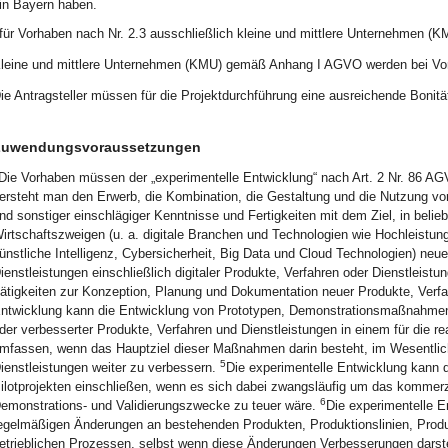
in Bayern haben.
für Vorhaben nach Nr. 2.3 ausschließlich kleine und mittlere Unternehmen
leine und mittlere Unternehmen (KMU) gemäß Anhang I AGVO werden bei Vorh
ie Antragsteller müssen für die Projektdurchführung eine ausreichende Bonit
uwendungsvoraussetzungen
Die Vorhaben müssen der „experimentelle Entwicklung“ nach Art. 2 Nr. 86 A
ersteht man den Erwerb, die Kombination, die Gestaltung und die Nutzung vorh
nd sonstiger einschlägiger Kenntnisse und Fertigkeiten mit dem Ziel, in beli
irtschaftszweigen (u. a. digitale Branchen und Technologien wie Hochleistu
ünstliche Intelligenz, Cybersicherheit, Big Data und Cloud Technologien) neu
ienstleistungen einschließlich digitaler Produkte, Verfahren oder Dienstleist
ätigkeiten zur Konzeption, Planung und Dokumentation neuer Produkte, Verfa
ntwicklung kann die Entwicklung von Prototypen, Demonstrationsmaßnahmen, 
der verbesserter Produkte, Verfahren und Dienstleistungen in einem für die 
mfassen, wenn das Hauptziel dieser Maßnahmen darin besteht, im Wesentlich
5
ienstleistungen weiter zu verbessern.
Die experimentelle Entwicklung kann 
ilotprojekten einschließen, wenn es sich dabei zwangsläufig um das kommerzi
6
emonstrations- und Validierungszwecke zu teuer wäre.
Die experimentelle E
egelmäßigen Änderungen an bestehenden Produkten, Produktionslinien, Produk
etrieblichen Prozessen, selbst wenn diese Änderungen Verbesserungen darste