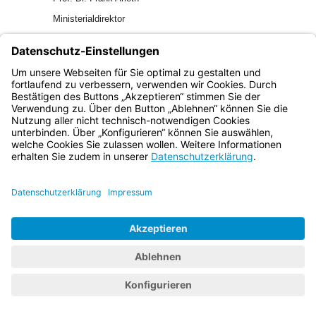
Ministerialdirektor
Bayern.de
BayernPortal
Datenschutz
Impressum
Barrierefreiheit
Hilfe
Kontakt
Kontrastwechsel
Schriftgröße