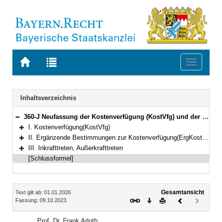
Zur
Zur
Toggle
Startseite
Trefferliste
navigati
von
der
BAYERN.RECHT
letzten
Navigation
Inhaltsverzeichnis
Suche
360-J Neufassung der Kostenverfügung (KostVfg) und der Ergänzungsbestimmungen zur KostVfg (ErgKostVfg) Bekanntmachung des Bayerischen Staatsministeriums der Justiz vom 9. Oktober 2023, Az. B2 - 5600 - VI - 8760/2022 (BayMBl. Nr. 521, 530)
Bereich reduzieren
I. Kostenverfügung(KostVfg)
Bereich erweitern
II. Ergänzende Bestimmungen zur Kostenverfügung(ErgKostVfg)
Bereich erweitern
III. Inkrafttreten, Außerkrafttreten
Bereich erweitern
[Schlussformel]
Inhalt
Gesamtansicht
Text gilt ab: 01.01.2026
Download
Drucken
Vorheriges
Nächste
Fassung: 09.10.2023
Dokument
Dokume
(inaktiv)
Prof. Dr. Frank Arloth