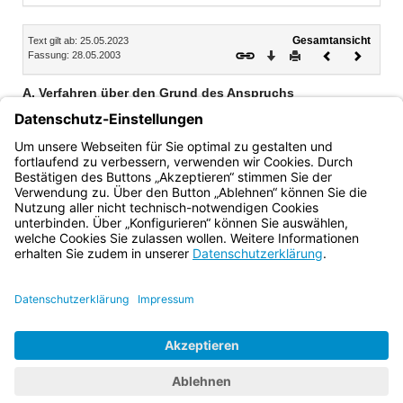
Inhalt
Gesamtansicht
Text gilt ab: 25.05.2023
Download
Drucken
Vorheriges
Nächste
Fassung: 28.05.2003
Dokument
Dokume
A. Verfahren über den Grund des Anspruchs
I. Entscheidung des Strafgerichts
II. Einstellung des Verfahrens durch die Staatsanwaltschaft
III. Verfahren nach Feststellung der Entschädigungspflicht
Bayern.de
BayernPortal
Datenschutz
Impressum
Barrierefreiheit
Hilfe
Kontakt