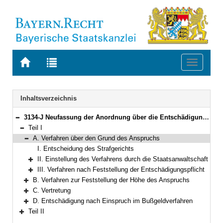
Zur
Zur
Toggle
Startseite
Trefferliste
navigati
von
der
BAYERN.RECHT
letzten
Navigation
Inhaltsverzeichnis
Suche
3134-J Neufassung der Anordnung über die Entschädigung für Strafverfolgungsmaßnahmen Bekanntmachung des Bayerischen Staatsministeriums der Justiz vom 28. Mai 2003, Az. 4220 - II - 944/97 (JMBl. S. 94)
Bereich reduzieren
Teil I
Bereich reduzieren
A. Verfahren über den Grund des Anspruchs
Bereich reduzieren
I. Entscheidung des Strafgerichts
II. Einstellung des Verfahrens durch die Staatsanwaltschaft
Bereich erweitern
III. Verfahren nach Feststellung der Entschädigungspflicht
Bereich erweitern
B. Verfahren zur Feststellung der Höhe des Anspruchs
Bereich erweitern
C. Vertretung
Bereich erweitern
D. Entschädigung nach Einspruch im Bußgeldverfahren
Bereich erweitern
Teil II
Bereich erweitern