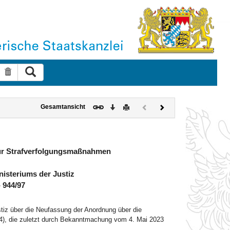
Suche ausführen
Suche zurücksetzen
Download
Drucken
Vorheriges
Nächstes
Gesamtansicht
Dokument
Dokument
(inaktiv)
ür Strafverfolgungsmaßnahmen
isteriums der Justiz
- 944/97
tiz über die Neufassung der Anordnung über die
), die zuletzt durch Bekanntmachung vom 4. Mai 2023