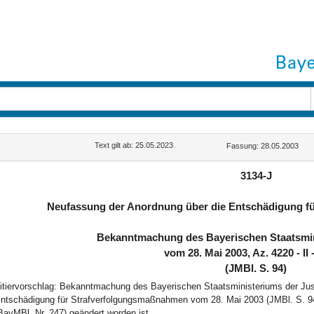
Text gilt ab: 25.05.2023
Fassung: 28.05.2003
3134-J
Neufassung der Anordnung über die Entschädigung f
Bekanntmachung des Bayerischen Staatsmin
vom 28. Mai 2003, Az. 4220 - II 
(JMBl. S. 94)
itiervorschlag: Bekanntmachung des Bayerischen Staatsministeriums der Jus
ntschädigung für Strafverfolgungsmaßnahmen vom 28. Mai 2003 (JMBl. S. 94
BayMBl. Nr. 247) geändert worden ist