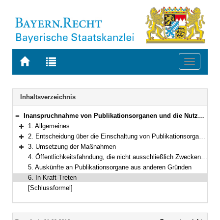
Zur
Zur
Toggle
Startseite
Trefferliste
navigati
von
der
BAYERN.RECHT
letzten
Navigation
Inhaltsverzeichnis
Suche
Inanspruchnahme von Publikationsorganen und die Nutzung des Internets sowie anderer elektronischer Kommunikationsmittel zur Öffentlichkeitsfahndung nach Personen im Rahmen von Strafverfahren
Bereich reduzieren
1. Allgemeines
Bereich erweitern
2. Entscheidung über die Einschaltung von Publikationsorganen und die Nutzung von öffentlich zugänglichen elektronischen Medien
Bereich erweitern
3. Umsetzung der Maßnahmen
Bereich erweitern
4. Öffentlichkeitsfahndung, die nicht ausschließlich Zwecken der Strafverfolgung oder -vollstreckung dient
5. Auskünfte an Publikationsorgane aus anderen Gründen
6. In-Kraft-Treten
[Schlussformel]
Inhalt