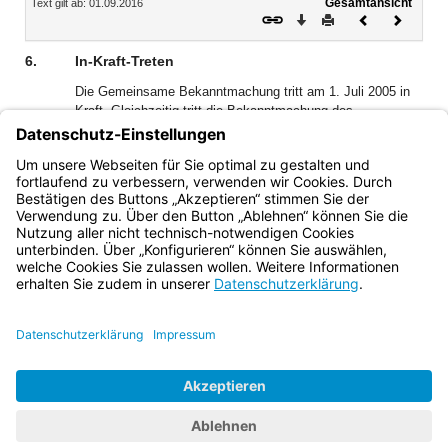
Gesamtansicht
Text gilt ab: 01.09.2016
Download
Drucken
Vorheriges
Nächste
Dokument
Dokume
6.
In-Kraft-Treten
Die Gemeinsame Bekanntmachung tritt am 1. Juli 2005 in
Kraft. Gleichzeitig tritt die Bekanntmachung des
Bayerischen Staatsministeriums der Justiz über die
Inanspruchnahme von Publikationsorganen zur Fahndung
nach Personen bei der Strafverfolgung vom 4. April 1973,
Az.: 4701 - II - 4230/71, JMBl S. 76, außer Kraft.
Bayern.de
BayernPortal
Datenschutz
Impressum
Barrierefreiheit
Hilfe
Kontakt