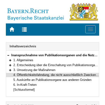
Zur
Zur
Toggle
Startseite
Trefferliste
navigati
von
der
BAYERN.RECHT
letzten
Navigation
Inhaltsverzeichnis
Suche
Inanspruchnahme von Publikationsorganen und die Nutzung des Internets sowie anderer elektronischer Kommunikationsmittel zur Öffentlichkeitsfahndung nach Personen im Rahmen von Strafverfahren
Bereich reduzieren
1. Allgemeines
Bereich erweitern
2. Entscheidung über die Einschaltung von Publikationsorganen und die Nutzung von öffentlich zugänglichen elektronischen Medien
Bereich erweitern
3. Umsetzung der Maßnahmen
Bereich erweitern
4. Öffentlichkeitsfahndung, die nicht ausschließlich Zwecken der Strafverfolgung oder -vollstreckung dient
5. Auskünfte an Publikationsorgane aus anderen Gründen
6. In-Kraft-Treten
[Schlussformel]
Inhalt