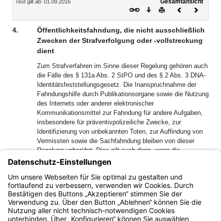
Gesamtansicht
Text gilt ab: 01.09.2016
Download
Drucken
Vorheriges
Nächste
Dokument
Dokume
4.
Öffentlichkeitsfahndung, die nicht ausschließlich
Zwecken der Strafverfolgung oder -vollstreckung
dient
Zum Strafverfahren im Sinne dieser Regelung gehören auch
die Fälle des § 131a Abs. 2 StPO und des § 2 Abs. 3 DNA-
Identitätsfeststellungsgesetz. Die Inanspruchnahme der
Fahndungshilfe durch Publikationsorgane sowie die Nutzung
des Internets oder anderer elektronischer
Kommunikationsmittel zur Fahndung für andere Aufgaben,
insbesondere für präventivpolizeiliche Zwecke, zur
Identifizierung von unbekannten Toten, zur Auffindung von
Vermissten sowie die Sachfahndung bleiben von dieser
Regelung unberührt. Dies gilt auch dann, wenn die
Fahndungshilfe durch die Medien für eine andere Aufgabe in
Anspruch genommen wird, zugleich aber auch der
Strafverfolgung dient und die andere öffentliche Aufgabe
vorrangig ist.
Bayern.de