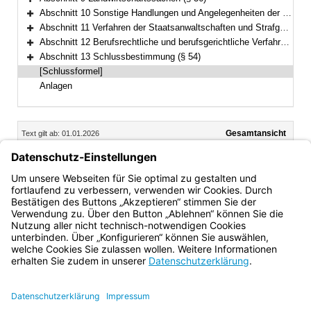
Bereich erweitern
Abschnitt 10 Sonstige Handlungen und Angelegenheiten der freiwilligen Gerichtsbarkeit vor den Amtsgerichten (§ 37)
Bereich erweitern
Abschnitt 11 Verfahren der Staatsanwaltschaften und Strafgerichte (§§ 38–51)
Bereich erweitern
Abschnitt 12 Berufsrechtliche und berufsgerichtliche Verfahren (§§ 52–53)
Bereich erweitern
Abschnitt 13 Schlussbestimmung (§ 54)
Bereich erweitern
[Schlussformel]
Anlagen
Inhalt
Gesamtansicht
Text gilt ab: 01.01.2026
Download
Drucken
Vorheriges
Nächste
Fassung: 04.12.2025
Dokument
Dokume
Dr. Winfried Brechmann
Ministerialdirektor
Bayern.de
BayernPortal
Datenschutz
Impressum