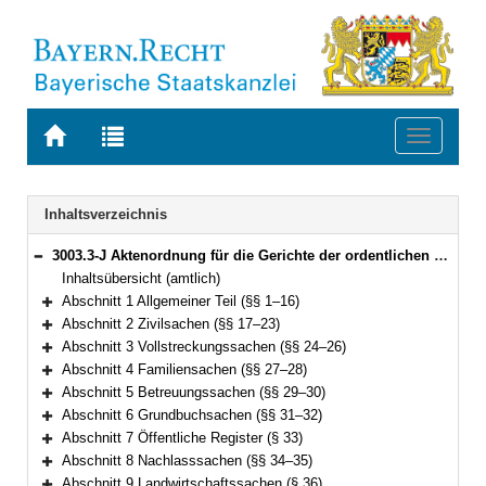
Zur
Zur
Toggle
Startseite
Trefferliste
navigati
von
der
BAYERN.RECHT
letzten
Navigation
Inhaltsverzeichnis
Suche
3003.3-J Aktenordnung für die Gerichte der ordentlichen Gerichtsbarkeit und Staatsanwaltschaften in Bayern (AktO) Bekanntmachung des Bayerischen Staatsministeriums der Justiz vom 4. Dezember 2025, Az. B3 - 1454 - VI - 13879/2022 (BayMBl. 2026 Nr. 18 ) (§§ 1–54)
Bereich reduzieren
Inhaltsübersicht (amtlich)
Abschnitt 1 Allgemeiner Teil (§§ 1–16)
Bereich erweitern
Abschnitt 2 Zivilsachen (§§ 17–23)
Bereich erweitern
Abschnitt 3 Vollstreckungssachen (§§ 24–26)
Bereich erweitern
Abschnitt 4 Familiensachen (§§ 27–28)
Bereich erweitern
Abschnitt 5 Betreuungssachen (§§ 29–30)
Bereich erweitern
Abschnitt 6 Grundbuchsachen (§§ 31–32)
Bereich erweitern
Abschnitt 7 Öffentliche Register (§ 33)
Bereich erweitern
Abschnitt 8 Nachlasssachen (§§ 34–35)
Bereich erweitern
Abschnitt 9 Landwirtschaftssachen (§ 36)