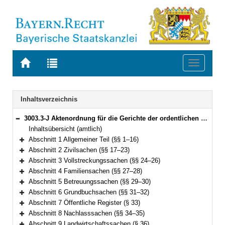
Zur
Zur
Toggle
Startseite
Trefferliste
navigati
von
der
BAYERN.RECHT
letzten
Navigation
Inhaltsverzeichnis
Suche
3003.3-J Aktenordnung für die Gerichte der ordentlichen Gerichtsbarkeit und Staatsanwaltschaften in Bayern (AktO) Bekanntmachung des Bayerischen Staatsministeriums der Justiz vom 4. Dezember 2025, Az. B3 - 1454 - VI - 13879/2022 (BayMBl. 2026 Nr. 18 ) (§§ 1–54)
Bereich reduzieren
Inhaltsübersicht (amtlich)
Abschnitt 1 Allgemeiner Teil (§§ 1–16)
Bereich erweitern
Abschnitt 2 Zivilsachen (§§ 17–23)
Bereich erweitern
Abschnitt 3 Vollstreckungssachen (§§ 24–26)
Bereich erweitern
Abschnitt 4 Familiensachen (§§ 27–28)
Bereich erweitern
Abschnitt 5 Betreuungssachen (§§ 29–30)
Bereich erweitern
Abschnitt 6 Grundbuchsachen (§§ 31–32)
Bereich erweitern
Abschnitt 7 Öffentliche Register (§ 33)
Bereich erweitern
Abschnitt 8 Nachlasssachen (§§ 34–35)
Bereich erweitern
Abschnitt 9 Landwirtschaftssachen (§ 36)