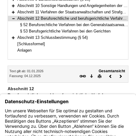
Bereich erweitern
Abschnitt 10 Sonstige Handlungen und Angelegenheiten der freiwilligen Gerichtsbarkeit vor den Amtsgerichten (§ 37)
Bereich erweitern
Abschnitt 11 Verfahren der Staatsanwaltschaften und Strafgerichte (§§ 38–51)
Bereich erweitern
Abschnitt 12 Berufsrechtliche und berufsgerichtliche Verfahren (§§ 52–53)
Bereich reduzieren
§ 52 Berufsrechtliche Verfahren bei den Generalstaatsanwaltschaften
§ 53 Berufsgerichtliche Verfahren bei den Gerichten
Abschnitt 13 Schlussbestimmung (§ 54)
Bereich erweitern
[Schlussformel]
Anlagen
Inhalt
Gesamtansicht
Text gilt ab: 01.01.2026
Download
Drucken
Vorheriges
Nächste
Fassung: 04.12.2025
Dokument
Dokume
Abschnitt 12
Berufsrechtliche und berufsgerichtliche Verfahren
§ 52 Berufsrechtliche Verfahren bei den
Generalstaatsanwaltschaften
§ 53 Berufsgerichtliche Verfahren bei den Gerichten
Bayern.de