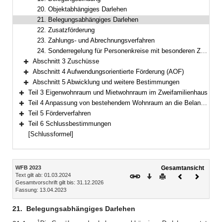
20. Objektabhängiges Darlehen
21. Belegungsabhängiges Darlehen
22. Zusatzförderung
23. Zahlungs- und Abrechnungsverfahren
24. Sonderregelung für Personenkreise mit besonderen Zugangsproblemen zum Wohnungsmarkt
Abschnitt 3 Zuschüsse
Bereich erweitern
Abschnitt 4 Aufwendungsorientierte Förderung (AOF)
Bereich erweitern
Abschnitt 5 Abwicklung und weitere Bestimmungen
Bereich erweitern
Teil 3 Eigenwohnraum und Mietwohnraum im Zweifamilienhaus
Bereich erweitern
Teil 4 Anpassung von bestehendem Wohnraum an die Belange von Menschen mit Behinderung
Bereich erweitern
Teil 5 Förderverfahren
Bereich erweitern
Teil 6 Schlussbestimmungen
Bereich erweitern
[Schlussformel]
Inhalt
WFB 2023
Gesamtansicht
Text gilt ab: 01.03.2024
Download
Drucken
Vorheriges
Nächste
Gesamtvorschrift gilt bis: 31.12.2026
Dokument
Dokume
Fassung: 13.04.2023
21.
Belegungsabhängiges Darlehen
1