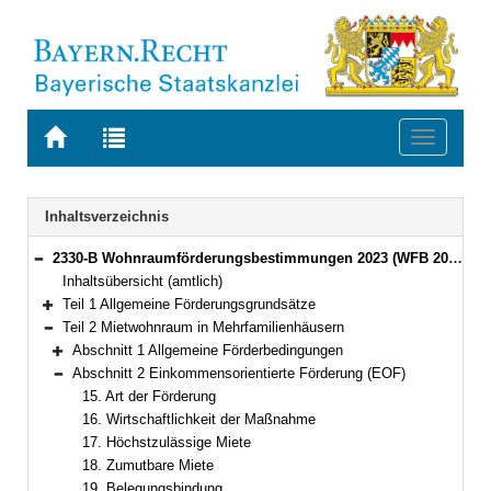
Zur
Zur
Toggle
Startseite
Trefferliste
navigati
von
der
BAYERN.RECHT
letzten
Navigation
Inhaltsverzeichnis
Suche
2330-B Wohnraumförderungsbestimmungen 2023 (WFB 2023) Bekanntmachung des Bayerischen Staatsministeriums für Wohnen, Bau und Verkehr vom 13. April 2023, Az. 31-4731.1-2-12 (BayMBl. Nr. 206)
Bereich reduzieren
Inhaltsübersicht (amtlich)
Teil 1 Allgemeine Förderungsgrundsätze
Bereich erweitern
Teil 2 Mietwohnraum in Mehrfamilienhäusern
Bereich reduzieren
Abschnitt 1 Allgemeine Förderbedingungen
Bereich erweitern
Abschnitt 2 Einkommensorientierte Förderung (EOF)
Bereich reduzieren
15. Art der Förderung
16. Wirtschaftlichkeit der Maßnahme
17. Höchstzulässige Miete
18. Zumutbare Miete
19. Belegungsbindung