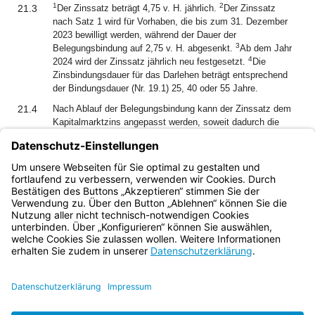
1
2
21.3
Der Zinssatz beträgt 4,75 v. H. jährlich.
Der Zinssatz
nach Satz 1 wird für Vorhaben, die bis zum 31. Dezember
2023 bewilligt werden, während der Dauer der
3
Belegungsbindung auf 2,75 v. H. abgesenkt.
Ab dem Jahr
4
2024 wird der Zinssatz jährlich neu festgesetzt.
Die
Zinsbindungsdauer für das Darlehen beträgt entsprechend
der Bindungsdauer (Nr. 19.1) 25, 40 oder 55 Jahre.
21.4
Nach Ablauf der Belegungsbindung kann der Zinssatz dem
Kapitalmarktzins angepasst werden, soweit dadurch die
Wirtschaftlichkeit der geförderten Maßnahme nicht
gefährdet wird.
1
2
21.5
Die ersten fünfzehn Jahre sind tilgungsfrei.
Die Tilgung
beträgt 1 v. H. jährlich unter Zuwachs der ersparten Zinsen.
Bayern.de
BayernPortal
Datenschutz
Impressum
Barrierefreiheit