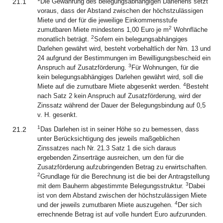
21.1
Die Gewährung des belegungsabhängigen Darlehens setzt
voraus, dass der Abstand zwischen der höchstzulässigen
Miete und der für die jeweilige Einkommensstufe
2
zumutbaren Miete mindestens 1,00 Euro je m
Wohnfläche
2
monatlich beträgt.
Sofern ein belegungsabhängiges
Darlehen gewährt wird, besteht vorbehaltlich der Nrn. 13 und
24 aufgrund der Bestimmungen im Bewilligungsbescheid ein
3
Anspruch auf Zusatzförderung.
Für Wohnungen, für die
kein belegungsabhängiges Darlehen gewährt wird, soll die
4
Miete auf die zumutbare Miete abgesenkt werden.
Besteht
nach Satz 2 kein Anspruch auf Zusatzförderung, wird der
Zinssatz während der Dauer der Belegungsbindung auf 0,5
v. H. gesenkt.
1
21.2
Das Darlehen ist in seiner Höhe so zu bemessen, dass
unter Berücksichtigung des jeweils maßgeblichen
Zinssatzes nach Nr. 21.3 Satz 1 die sich daraus
ergebenden Zinserträge ausreichen, um den für die
Zusatzförderung aufzubringenden Betrag zu erwirtschaften.
2
Grundlage für die Berechnung ist die bei der Antragstellung
3
mit dem Bauherrn abgestimmte Belegungsstruktur.
Dabei
ist von dem Abstand zwischen der höchstzulässigen Miete
4
und der jeweils zumutbaren Miete auszugehen.
Der sich
errechnende Betrag ist auf volle hundert Euro aufzurunden.