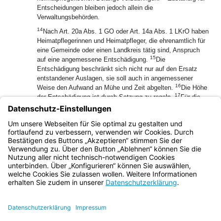
Entscheidungen bleiben jedoch allein die
Verwaltungsbehörden.
14
Nach Art. 20a Abs. 1 GO oder Art. 14a Abs. 1 LKrO haben
Heimatpflegerinnen und Heimatpfleger, die ehrenamtlich für
eine Gemeinde oder einen Landkreis tätig sind, Anspruch
15
auf eine angemessene Entschädigung.
Die
Entschädigung beschränkt sich nicht nur auf den Ersatz
entstandener Auslagen, sie soll auch in angemessener
16
Weise den Aufwand an Mühe und Zeit abgelten.
Die Höhe
17
der Entschädigung ist durch Satzung zu regeln.
Für die
notwendige Teilnahme an Sitzungen, Besprechungen und
anderen Veranstaltungen kann auch ein Ersatz des
Verdienstausfalls in Betracht kommen (vergleiche vor allem
Art. 20a Abs. 2 Nr. 1 GO, Art. 14a Abs. 2 Nr. 1 LKrO).
Bayern.de
BayernPortal
Datenschutz
Impressum