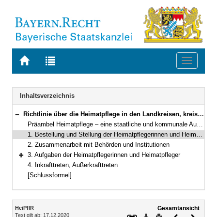
Zur
Zur
Toggle
Startseite
Trefferliste
navigati
von
der
BAYERN.RECHT
letzten
Navigation
Inhaltsverzeichnis
Suche
Richtlinie über die Heimatpflege in den Landkreisen, kreisfreien Städten und Großen Kreisstädten
Bereich reduzieren
Präambel Heimatpflege – eine staatliche und kommunale Aufgabe
1. Bestellung und Stellung der Heimatpflegerinnen und Heimatpfleger
2. Zusammenarbeit mit Behörden und Institutionen
3. Aufgaben der Heimatpflegerinnen und Heimatpfleger
Bereich erweitern
4. Inkrafttreten, Außerkrafttreten
[Schlussformel]
Inhalt
HeiPflR
Gesamtansicht
Text gilt ab: 17.12.2020
Download
Drucken
Vorheriges
Nächste