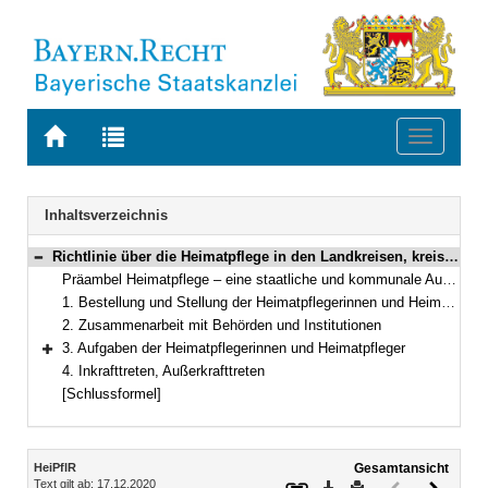
Zur
Zur
Toggle
Startseite
Trefferliste
navigati
von
der
BAYERN.RECHT
letzten
Navigation
Inhaltsverzeichnis
Suche
Richtlinie über die Heimatpflege in den Landkreisen, kreisfreien Städten und Großen Kreisstädten
Bereich reduzieren
Präambel Heimatpflege – eine staatliche und kommunale Aufgabe
1. Bestellung und Stellung der Heimatpflegerinnen und Heimatpfleger
2. Zusammenarbeit mit Behörden und Institutionen
3. Aufgaben der Heimatpflegerinnen und Heimatpfleger
Bereich erweitern
4. Inkrafttreten, Außerkrafttreten
[Schlussformel]
Inhalt
HeiPflR
Gesamtansicht
Text gilt ab: 17.12.2020
Download
Drucken
Vorheriges
Nächste