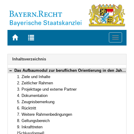
Zur
Zur
Toggle
Startseite
Trefferliste
navigati
von
der
BAYERN.RECHT
letzten
Navigation
Inhaltsverzeichnis
Suche
Das Aufbaumodul zur beruflichen Orientierung in den Jahrgangsstufen 12 und 13 des neunjährigen Gymnasiums sowie in den Jahrgangsstufen II und III des Kollegs
Bereich reduzieren
1. Ziele und Inhalte
2. Zeitlicher Rahmen
3. Projekttage und externe Partner
4. Dokumentation
5. Zeugnisbemerkung
6. Rücktritt
7. Weitere Rahmenbedingungen
8. Geltungsbereich
9. Inkrafttreten
[Schlussformel]