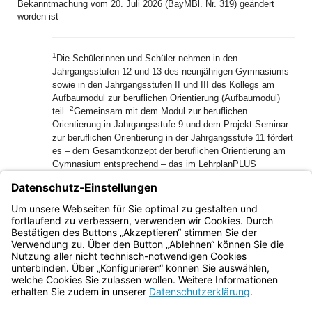
Bekanntmachung vom 20. Juli 2026 (BayMBl. Nr. 319) geändert
worden ist
1
Die Schülerinnen und Schüler nehmen in den
Jahrgangsstufen 12 und 13 des neunjährigen Gymnasiums
sowie in den Jahrgangsstufen II und III des Kollegs am
Aufbaumodul zur beruflichen Orientierung (Aufbaumodul)
2
teil.
Gemeinsam mit dem Modul zur beruflichen
Orientierung in Jahrgangsstufe 9 und dem Projekt-Seminar
zur beruflichen Orientierung in der Jahrgangsstufe 11 fördert
es – dem Gesamtkonzept der beruflichen Orientierung am
Gymnasium entsprechend – das im LehrplanPLUS
verankerte schulart- und fächerübergreifende Bildungs- und
Erziehungsziel der beruflichen Orientierung am Gymnasium.
3
Das Bayerische Staatsministerium für Unterricht und
Kultus legt hierzu Folgendes fest:
Bayern.de
BayernPortal
Datenschutz