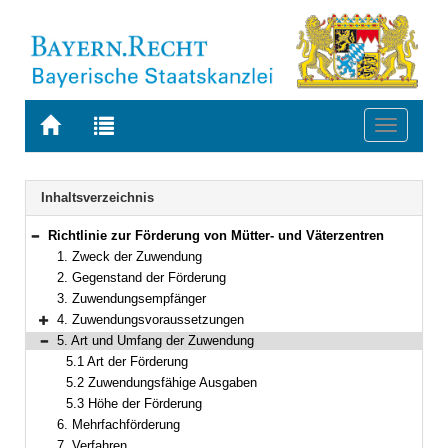
Zur
Zur
Toggle
Startseite
Trefferliste
navigati
von
der
BAYERN.RECHT
letzten
Navigation
Inhaltsverzeichnis
Suche
Richtlinie zur Förderung von Mütter- und Väterzentren
Bereich reduzieren
1. Zweck der Zuwendung
2. Gegenstand der Förderung
3. Zuwendungsempfänger
4. Zuwendungsvoraussetzungen
Bereich erweitern
5. Art und Umfang der Zuwendung
Bereich reduzieren
5.1 Art der Förderung
5.2 Zuwendungsfähige Ausgaben
5.3 Höhe der Förderung
6. Mehrfachförderung
7. Verfahren