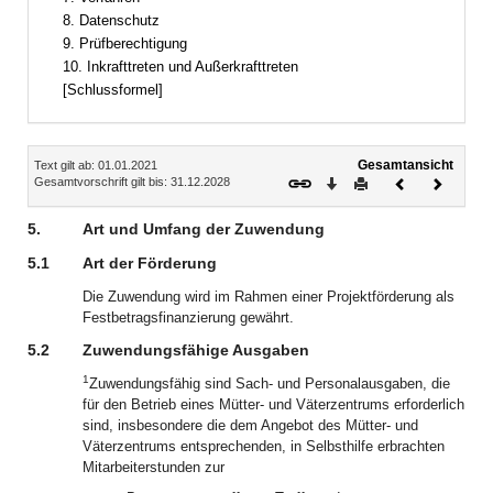
8. Datenschutz
9. Prüfberechtigung
10. Inkrafttreten und Außerkrafttreten
[Schlussformel]
Inhalt
Gesamtansicht
Text gilt ab: 01.01.2021
Download
Drucken
Vorheriges
Nächste
Gesamtvorschrift gilt bis: 31.12.2028
Dokument
Dokume
5.
Art und Umfang der Zuwendung
5.1
Art der Förderung
Die Zuwendung wird im Rahmen einer Projektförderung als
Festbetragsfinanzierung gewährt.
5.2
Zuwendungsfähige Ausgaben
1
Zuwendungsfähig sind Sach- und Personalausgaben, die
für den Betrieb eines Mütter- und Väterzentrums erforderlich
sind, insbesondere die dem Angebot des Mütter- und
Väterzentrums entsprechenden, in Selbsthilfe erbrachten
Mitarbeiterstunden zur