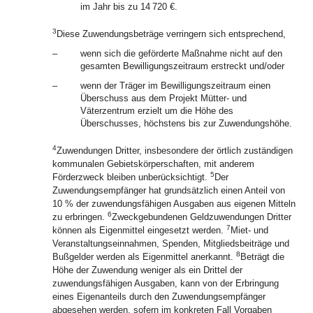
im Jahr bis zu 14 720 €.
3
Diese Zuwendungsbeträge verringern sich entsprechend,
–
wenn sich die geförderte Maßnahme nicht auf den
gesamten Bewilligungszeitraum erstreckt und/oder
–
wenn der Träger im Bewilligungszeitraum einen
Überschuss aus dem Projekt Mütter- und
Väterzentrum erzielt um die Höhe des
Überschusses, höchstens bis zur Zuwendungshöhe.
4
Zuwendungen Dritter, insbesondere der örtlich zuständigen
kommunalen Gebietskörperschaften, mit anderem
5
Förderzweck bleiben unberücksichtigt.
Der
Zuwendungsempfänger hat grundsätzlich einen Anteil von
10 % der zuwendungsfähigen Ausgaben aus eigenen Mitteln
6
zu erbringen.
Zweckgebundenen Geldzuwendungen Dritter
7
können als Eigenmittel eingesetzt werden.
Miet- und
Veranstaltungseinnahmen, Spenden, Mitgliedsbeiträge und
8
Bußgelder werden als Eigenmittel anerkannt.
Beträgt die
Höhe der Zuwendung weniger als ein Drittel der
zuwendungsfähigen Ausgaben, kann von der Erbringung
eines Eigenanteils durch den Zuwendungsempfänger
abgesehen werden, sofern im konkreten Fall Vorgaben