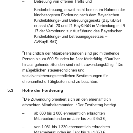
–
Betreuung von offenen Treffs und
–
Kinderbetreuung, soweit nicht bereits im Rahmen der
kindbezogenen Förderung nach dem Bayerischen
Kinderbildungs- und Betreuungsgesetz (BayKiBiG)
erfasst (Art. 20 und 21 BayKiBiG in Verbindung mit §
17 der Verordnung zur Ausführung des Bayerischen
Kinderbildungs- und betreuungsgesetzes –
AVBayKiBiG).
2
Hinsichtlich der Mitarbeiterstunden sind pro mithelfende
3
Person bis zu 600 Stunden im Jahr förderfähig.
Darüber
4
hinaus gehende Stunden sind nicht zuwendungsfähig.
Die
maßgeblichen steuerrechtlichen und
sozialversicherungsrechtlichen Bestimmungen für
ehrenamtliche Tätigkeiten sind zu beachten.
5.3
Höhe der Förderung
1
Die Zuwendung orientiert sich an den ehrenamtlich
2
erbrachten Mitarbeiterstunden.
Der Festbetrag beträgt
–
ab 830 bis 1 080 ehrenamtlich erbrachten
Mitarbeiterstunden im Jahr bis zu 3 850 €,
–
von 1 081 bis 1 330 ehrenamtlich erbrachten
Mitarbeiterstunden im Jahr bis zu 4 850 €,