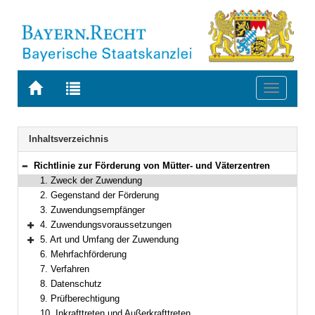
Zur
Zur
Toggle
Startseite
Trefferliste
navigati
von
der
BAYERN.RECHT
letzten
Navigation
Inhaltsverzeichnis
Suche
Richtlinie zur Förderung von Mütter- und Väterzentren
Bereich reduzieren
1. Zweck der Zuwendung
2. Gegenstand der Förderung
3. Zuwendungsempfänger
4. Zuwendungsvoraussetzungen
Bereich erweitern
5. Art und Umfang der Zuwendung
Bereich erweitern
6. Mehrfachförderung
7. Verfahren
8. Datenschutz
9. Prüfberechtigung
10. Inkrafttreten und Außerkrafttreten