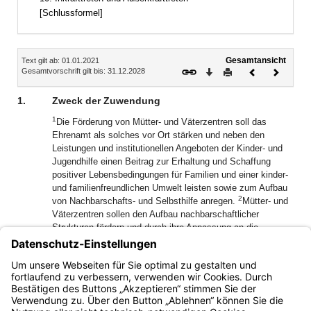
[Schlussformel]
Inhalt
Gesamtansicht
Text gilt ab: 01.01.2021
Download
Drucken
Vorheriges
Nächste
Gesamtvorschrift gilt bis: 31.12.2028
Dokument
Dokume
1.
Zweck der Zuwendung
1
Die Förderung von Mütter- und Väterzentren soll das
Ehrenamt als solches vor Ort stärken und neben den
Leistungen und institutionellen Angeboten der Kinder- und
Jugendhilfe einen Beitrag zur Erhaltung und Schaffung
positiver Lebensbedingungen für Familien und einer kinder-
und familienfreundlichen Umwelt leisten sowie zum Aufbau
2
von Nachbarschafts- und Selbsthilfe anregen.
Mütter- und
Väterzentren sollen den Aufbau nachbarschaftlicher
Strukturen fördern und durch ihre Anpassung an die
Bedürfnisse und tatsächliche Lebenswelt von Eltern und
Kindern, insbesondere auch an deren Zeitrhythmus, die
gleichberechtigte Teilnahme der Familien am
gesellschaftlichen Leben ermöglichen.