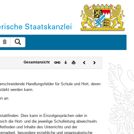
Suche ausführen
Suche zurücksetzen
Download
Drucken
Vorheriges
Nächstes
Gesamtansicht
Dokument
Dokument
erschneidende Handlungsfelder für Schule und Hort, deren
stärkt werden kann.
en an:
stattfinden. Dies kann in Einzelgesprächen oder in
ich die Hort- und die jeweilige Schulleitung abwechseln.
 Methoden und Inhalte des Unterrichts und der
arbeit, besondere erziehliche und organisatorische