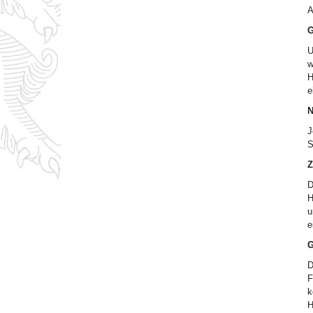
A
G
U
w
H
e
N
J
S
Z
D
H
u
e
G
D
F
k
H