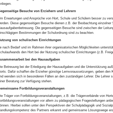
nliegen.
egenseitige Besuche von Erziehern und Lehrern
m Erwartungen und Ansprüche von Hort, Schule und Schülern besser zu verst
erden. Diese gegenseitigen Besuche dienen z.B. der Beobachtung einzelner S
ausaufgabenbetreuung. Die gegenseitigen Besuche sind zwischen der Leitun
inschlägigen Bestimmungen der Schulordnung sind zu beachten.
utzung von schulischen Einrichtungen
e nach Bedarf und im Rahmen ihrer organisatorischen Möglichkeiten unterstü
chulaufwands den Hort bei der Nutzung schulischer Einrichtungen (z.B. Fre
usammenarbeit bei den Hausaufgaben
ie Betreuung bei der Erledigung der Hausaufgaben und die Unterstützung au
orts. Dafür schaffen die Erzieher günstige Lernvoraussetzungen, geben den K
nd wenden sich in besonderen Fällen an den zuständigen Lehrer. Die Lehrer s
iner Beratung zur Verfügung stehen.
emeinsame Fortbildungsveranstaltungen
ie Träger von Fortbildungsveranstaltungen, z.B. die Trägerverbände von Horte
ortbildungsveranstaltungen vor allem zu pädagogischen Fragestellungen anb
önnen. Hierbei sollen unter den Perspektiven der Schulpädagogik und Sozialpä
andlungskompetenz des Partners erkannt und gemeinsame Lösungswege erar