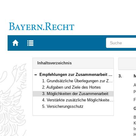
Zur
Zur
Startseite
Trefferliste
von
der
Navigation
BAYERN.RECHT
letzten
Inhalt
Inhaltsverzeichnis
Suche
Empfehlungen zur Zusammenarbeit zwischen Hort und Schule
3.
M
Bereich reduzieren
1. Grundsätzliche Überlegungen zur Zusammenarbeit zwischen Hort und Schule
A
2. Aufgaben und Ziele des Hortes
p
3. Möglichkeiten der Zusammenarbeit
F
4. Verstärkte zusätzliche Möglichkeiten der Zusammenarbeit im Rahmen des Projekts „Hort an der Schule"
5. Versicherungsschutz
G
B
K
I
H