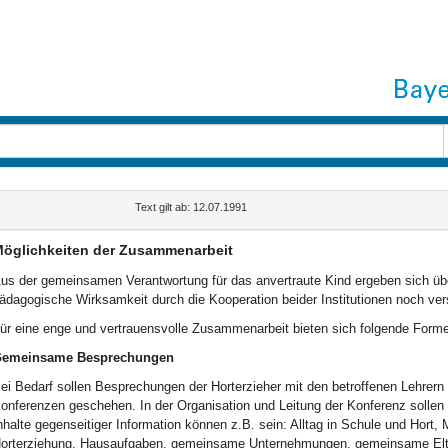
Text gilt ab: 12.07.1991
öglichkeiten der Zusammenarbeit
us der gemeinsamen Verantwortung für das anvertraute Kind ergeben sich üb
ädagogische Wirksamkeit durch die Kooperation beider Institutionen noch ver
ür eine enge und vertrauensvolle Zusammenarbeit bieten sich folgende Form
emeinsame Besprechungen
ei Bedarf sollen Besprechungen der Horterzieher mit den betroffenen Lehrern 
onferenzen geschehen. In der Organisation und Leitung der Konferenz sollen s
nhalte gegenseitiger Information können z.B. sein: Alltag in Schule und Hort,
orterziehung, Hausaufgaben, gemeinsame Unternehmungen, gemeinsame Eltern