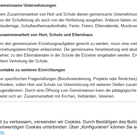
emeinsame Unternehmungen
em Zusammenwirken von Hort und Schule dienen gemeinsame Unternehmunge
on der Schulleitung als auch von der Hortleitung ausgehen. Anlässe bieten s
andertage, Schullandheimaufenthalte, Feste, Feiern, Elternabende, Musikver
usammenarbeit von Hort, Schule und Elternhaus
m den gemeinsamen Erziehungsaufgaben gerecht zu werden, muss eine vertr
rziehungsberechtigten einbeziehen. Die gemeinsame Verantwortung wird deutl
ehrer, zu den Elternabenden in der Schule die Erzieher eingeladen werden. 
ltern Vertretung der Schule.
ontakte zu weiteren Einrichtungen
ei spezifischen Fragestellungen (Berufsorientierung, Projekte oder Ähnliches)
rfordern, sollen Hort und Schule zur Unterstützung mit weiteren Stellen zusa
ugendämtern. Durch eine Öffnung zum Gemeinwesen kann die pädagogische Arb
ietet sich an: Zusammenarbeit mit Kirchen, Verbänden, Vereinen.
BayernPortal
Datenschutz