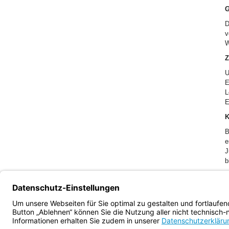
G
D
v
W
Z
U
E
L
E
K
B
e
J
b
Bayern.de