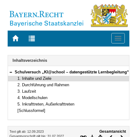
Zur
Zur
Toggle
Startseite
Trefferliste
navigati
von
der
BAYERN.RECHT
letzten
Navigation
Inhaltsverzeichnis
Suche
Schulversuch „Kl@school – datengestützte Lernbegleitung“
Bereich reduzieren
1. Inhalte und Ziele
2. Durchführung und Rahmen
3. Laufzeit
4. Modellschulen
5. Inkrafttreten, Außerkrafttreten
[Schlussformel]
Inhalt
Gesamtansicht
Text gilt ab: 12.09.2023
Download
Drucken
Vorheriges
Nächste
Gesamtvorschrift gilt bis: 31.07.2027