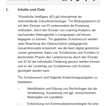
Dokument
Dokume
1.
Inhalte und Ziele
1
Künstliche Intelligenz (KI) gilt international als
2
entscheidende Zukunftstechnologie.
Im Bildungsbereich ist
mit dem Einsatz von KI insbesondere die Erwartung
verbunden, durch den Einsatz von Learning Analytics der
wachsenden Heterogenität in Lerngruppen viel besser
3
begegnen zu können.
Im geplanten Schulversuch werden
unter Beachtung des Datenschutzes pädagogische
Gesamtkonzepte entwickelt, wie die beim digital gestützten
Lernen generierten Daten von Schülerinnen und Schülern in
bestimmten Phasen des Lernprozesses durch den Einsatz
von KI für die individuelle Förderung genutzt werden können
und so der Lernerfolg von Schülerinnen und Schülern
gesteigert werden kann.
4
Im Schulversuch sind folgende Entwicklungsaufgaben zu
bearbeiten:
–
Identifikation und Klärung von Rechtsfragen bei der
Verarbeitung, Auswertung und ggf. anonymisierten
Weitergabe von Lerndaten
–
Entwicklung von Kommunikationsstrategien für eine