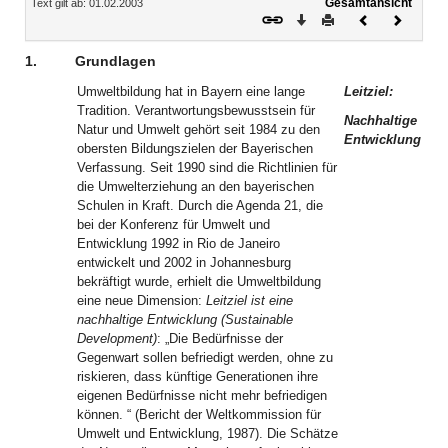
Gesamtansicht
Text gilt ab: 01.02.2003
Download
Drucken
Vorheriges
Nächste
Dokument
Dokume
1.
Grundlagen
Umweltbildung hat in Bayern eine lange
Leitziel:
Tradition. Verantwortungsbewusstsein für
Nachhaltige
Natur und Umwelt gehört seit 1984 zu den
Entwicklung
obersten Bildungszielen der Bayerischen
Verfassung. Seit 1990 sind die Richtlinien für
die Umwelterziehung an den bayerischen
Schulen in Kraft. Durch die Agenda 21, die
bei der Konferenz für Umwelt und
Entwicklung 1992 in Rio de Janeiro
entwickelt und 2002 in Johannesburg
bekräftigt wurde, erhielt die Umweltbildung
eine neue Dimension:
Leitziel ist eine
nachhaltige Entwicklung (Sustainable
Development)
: „Die Bedürfnisse der
Gegenwart sollen befriedigt werden, ohne zu
riskieren, dass künftige Generationen ihre
eigenen Bedürfnisse nicht mehr befriedigen
können. “ (Bericht der Weltkommission für
Umwelt und Entwicklung, 1987). Die Schätze