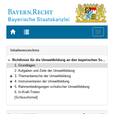
Zur
Zur
Toggle
Startseite
Trefferliste
navigati
von
der
BAYERN.RECHT
letzten
Navigation
Inhaltsverzeichnis
Suche
Richtlinien für die Umweltbildung an den bayerischen Schulen
Bereich reduzieren
1. Grundlagen
2. Aufgaben und Ziele der Umweltbildung
3. Themenbereiche der Umweltbildung
Bereich erweitern
4. Instrumentarien der Umweltbildung
Bereich erweitern
5. Rahmenbedingungen schulischer Umweltbildung
Bereich erweitern
6. In-Kraft-Treten
[Schlussformel]
Inhalt