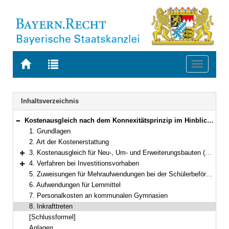
Zur
Zur
Toggle
Startseite
Trefferliste
navigati
von
der
BAYERN.RECHT
letzten
Navigation
Inhaltsverzeichnis
Suche
Kostenausgleich nach dem Konnexitätsprinzip im Hinblick auf die Einführung des neuen neunjährigen Gymnasiums
Bereich reduzieren
1. Grundlagen
2. Art der Kostenerstattung
3. Kostenausgleich für Neu-, Um- und Erweiterungsbauten (Konnexitätsrelevanter Anteil der Investitionsmaßnahmen)
Bereich erweitern
4. Verfahren bei Investitionsvorhaben
Bereich erweitern
5. Zuweisungen für Mehraufwendungen bei der Schülerbeförderung
6. Aufwendungen für Lernmittel
7. Personalkosten an kommunalen Gymnasien
8. Inkrafttreten
[Schlussformel]
Anlagen