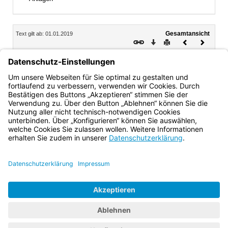
Inhalt
Gesamtansicht
Text gilt ab: 01.01.2019
Download
Drucken
Vorheriges
Nächste
Dokument
Dokume
8.
Inkrafttreten
Diese Bekanntmachung tritt mit Wirkung vom 1. Januar
2019 in Kraft.
Bayern.de
BayernPortal
Datenschutz
Impressum
Barrierefreiheit
Hilfe
Kontakt
Kontrastwechsel
Schriftgröße