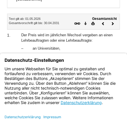
Inhalt
Gesamtansicht
Text gilt ab: 01.05.2026
Download
Drucken
Vorheriges
Nächste
Gesamtvorschrift gilt bis: 30.04.2031
Dokument
Dokume
1.
Der Preis wird im jährlichen Wechsel vergeben an einen
Lehrbeauftragten oder eine Lehrbeauftragte:
–
an Universitäten,
–
an Hochschulen für angewandte
Wissenschaften/Technischen Hochschulen,
–
an Kunsthochschulen.
Bayern.de
BayernPortal
Datenschutz
Impressum
Barrierefreiheit