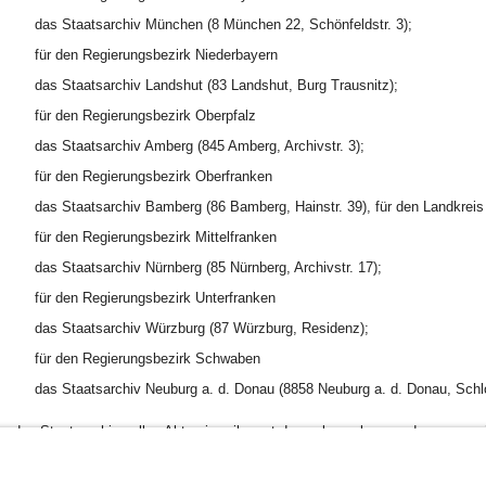
das Staatsarchiv München (8 München 22, Schönfeldstr. 3);
für den Regierungsbezirk Niederbayern
das Staatsarchiv Landshut (83 Landshut, Burg Trausnitz);
für den Regierungsbezirk Oberpfalz
das Staatsarchiv Amberg (845 Amberg, Archivstr. 3);
für den Regierungsbezirk Oberfranken
das Staatsarchiv Bamberg (86 Bamberg, Hainstr. 39), für den Landkrei
für den Regierungsbezirk Mittelfranken
das Staatsarchiv Nürnberg (85 Nürnberg, Archivstr. 17);
für den Regierungsbezirk Unterfranken
das Staatsarchiv Würzburg (87 Würzburg, Residenz);
für den Regierungsbezirk Schwaben
das Staatsarchiv Neuburg a. d. Donau (8858 Neuburg a. d. Donau, Schl
n das Staatsarchiv sollen Akten jeweils erst dann abgegeben werden, wenn ei
ermessungsamt jeweils erst in Zeitabständen von fünf bis zehn Jahren der Fal