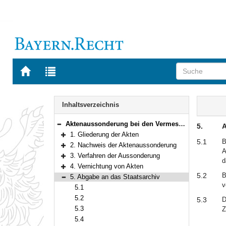
Zur
Zur
Startseite
Trefferliste
von
der
Navigation
BAYERN.RECHT
letzten
Inhalt
Inhaltsverzeichnis
Suche
Aktenaussonderung bei den Vermessungsämtern
5.
A
Bereich reduzieren
1. Gliederung der Akten
Bereich erweitern
5.1
B
2. Nachweis der Aktenaussonderung
A
Bereich erweitern
3. Verfahren der Aussonderung
d
Bereich erweitern
4. Vernichtung von Akten
Bereich erweitern
5.2
B
5. Abgabe an das Staatsarchiv
Bereich reduzieren
v
5.1
5.2
5.3
D
5.3
Z
5.4