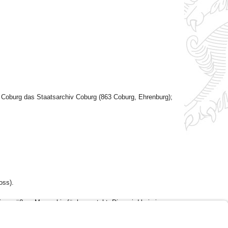
s Coburg das Staatsarchiv Coburg (863 Coburg, Ehrenburg);
oss).
ne größere Menge hierfür heransteht. Dies wird bei einem
l sein.