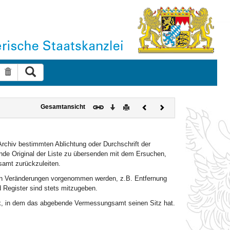
Suche ausführen
Suche zurücksetzen
Download
Drucken
Vorheriges
Nächstes
Gesamtansicht
Dokument
Dokument
rchiv bestimmten Ablichtung oder Durchschrift der
de Original der Liste zu übersenden mit dem Ersuchen,
samt zurückzuleiten.
en Veränderungen vorgenommen werden, z.B. Entfernung
 Register sind stets mitzugeben.
rk, in dem das abgebende Vermessungsamt seinen Sitz hat.