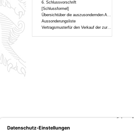
6. Schlussvorschrift
[Schlussformel]
Übersichtüber die auszusondernden Akten der Vermessungsämter
Aussonderungsliste
Vertragsmusterfür den Verkauf der zur Vernichtung bestimmten Akten
5.4
A
V