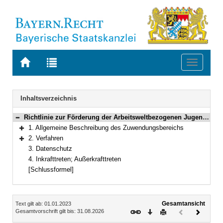
Zur
Zur
Toggle
Startseite
Trefferliste
navigati
von
der
BAYERN.RECHT
letzten
Navigation
Inhaltsverzeichnis
Suche
Richtlinie zur Förderung der Arbeitsweltbezogenen Jugendsozialarbeit
Bereich reduzieren
1. Allgemeine Beschreibung des Zuwendungsbereichs
Bereich erweitern
2. Verfahren
Bereich erweitern
3. Datenschutz
4. Inkrafttreten; Außerkrafttreten
[Schlussformel]
Inhalt
Gesamtansicht
Text gilt ab: 01.01.2023
Download
Drucken
Vorheriges
Nächste
Gesamtvorschrift gilt bis: 31.08.2026
Dokument
Dokume