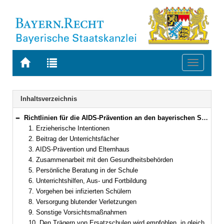
Zur
Zur
Toggle
Startseite
Trefferliste
navigati
von
der
BAYERN.RECHT
letzten
Navigation
Inhaltsverzeichnis
Suche
Richtlinien für die AIDS-Prävention an den bayerischen Schulen
Bereich reduzieren
1. Erzieherische Intentionen
2. Beitrag der Unterrichtsfächer
3. AIDS-Prävention und Elternhaus
4. Zusammenarbeit mit den Gesundheitsbehörden
5. Persönliche Beratung in der Schule
6. Unterrichtshilfen, Aus- und Fortbildung
7. Vorgehen bei infizierten Schülern
8. Versorgung blutender Verletzungen
9. Sonstige Vorsichtsmaßnahmen
10. Den Trägern von Ersatzschulen wird empfohlen, in gleicher Weise zu verfahren.