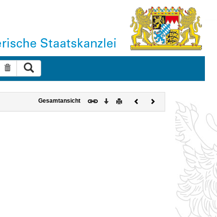
Suche ausführen
Suche zurücksetzen
Download
Drucken
Vorheriges
Nächstes
Gesamtansicht
Dokument
Dokument