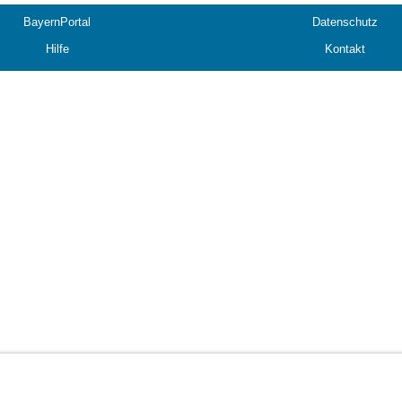
BayernPortal
Datenschutz
Hilfe
Kontakt