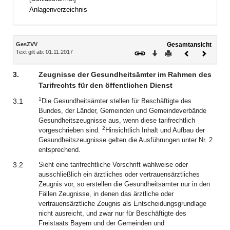
Anlagenverzeichnis
Inhalt
GesZVV
Gesamtansicht
Text gilt ab: 01.11.2017
Download
Drucken
Vorheriges
Nächste
Dokument
Dokume
3.
Zeugnisse der Gesundheitsämter im Rahmen des
Tarifrechts für den öffentlichen Dienst
1
3.1
Die Gesundheitsämter stellen für Beschäftigte des
Bundes, der Länder, Gemeinden und Gemeindeverbände
Gesundheitszeugnisse aus, wenn diese tarifrechtlich
2
vorgeschrieben sind.
Hinsichtlich Inhalt und Aufbau der
Gesundheitszeugnisse gelten die Ausführungen unter Nr. 2
entsprechend.
3.2
Sieht eine tarifrechtliche Vorschrift wahlweise oder
ausschließlich ein ärztliches oder vertrauensärztliches
Zeugnis vor, so erstellen die Gesundheitsämter nur in den
Fällen Zeugnisse, in denen das ärztliche oder
vertrauensärztliche Zeugnis als Entscheidungsgrundlage
nicht ausreicht, und zwar nur für Beschäftigte des
Freistaats Bayern und der Gemeinden und