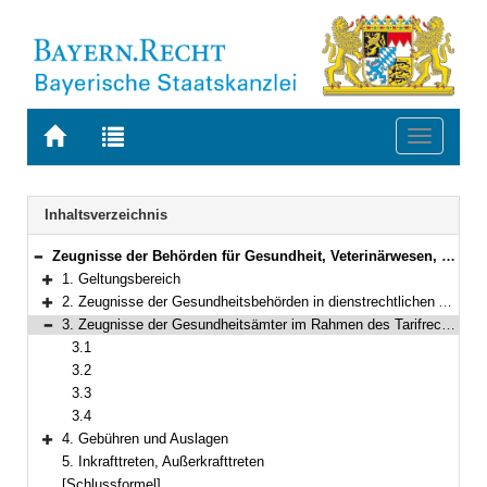
Zur
Zur
Toggle
Startseite
Trefferliste
navigati
von
der
BAYERN.RECHT
letzten
Navigation
Inhaltsverzeichnis
Suche
Zeugnisse der Behörden für Gesundheit, Veterinärwesen, Ernährung und Verbraucherschutz in dienstrechtlichen Angelegenheiten und im Rahmen des Tarifrechts für den öffentlichen Dienst; Vollzug der Verordnung über die Benutzungsgebühren der Gesundheitsverwaltung
Bereich reduzieren
1. Geltungsbereich
Bereich erweitern
2. Zeugnisse der Gesundheitsbehörden in dienstrechtlichen Angelegenheiten
Bereich erweitern
3. Zeugnisse der Gesundheitsämter im Rahmen des Tarifrechts für den öffentlichen Dienst
Bereich reduzieren
3.1
3.2
3.3
3.4
4. Gebühren und Auslagen
Bereich erweitern
5. Inkrafttreten, Außerkrafttreten
[Schlussformel]