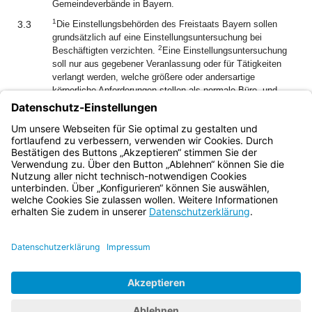
Gemeindeverbände in Bayern.
1
3.3
Die Einstellungsbehörden des Freistaats Bayern sollen
grundsätzlich auf eine Einstellungsuntersuchung bei
2
Beschäftigten verzichten.
Eine Einstellungsuntersuchung
soll nur aus gegebener Veranlassung oder für Tätigkeiten
verlangt werden, welche größere oder andersartige
körperliche Anforderungen stellen als normale Büro- und
Verwaltungstätigkeit; Nr. 3.2 gilt entsprechend.
3.4
Den Gemeinden und Gemeindeverbänden in Bayern wird
empfohlen, ebenso zu verfahren.
Bayern.de
BayernPortal
Datenschutz
Impressum
Barrierefreiheit
Hilfe
Kontakt