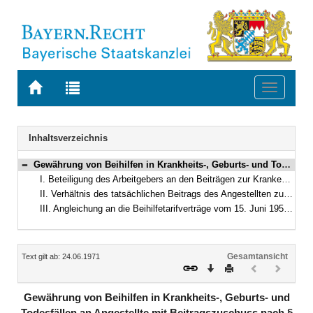
Zur
Zur
Toggle
Startseite
Trefferliste
navigati
von
der
BAYERN.RECHT
letzten
Navigation
Inhaltsverzeichnis
Suche
Gewährung von Beihilfen in Krankheits-, Geburts- und Todesfällen an Angestellte mit Beitragszuschuss nach § 405 RVO n.F.
Bereich reduzieren
I. Beteiligung des Arbeitgebers an den Beiträgen zur Krankenversicherung des Angestellten (Abschnitt A Abs. 5 Satz 1 des Rundschreibens vom 17. Februar 1971 [FMBl S. 145/146])
II. Verhältnis des tatsächlichen Beitrags des Angestellten zu einer privaten Krankenversicherung zum Beitrag bei Krankenversicherungspflicht (Abschnitt A Absatz 5 Satz 2 des Rundschreibens vom 17. Februar 1971)
III. Angleichung an die Beihilfetarifverträge vom 15. Juni 1959 i. d. F. der Ergänzungstarifverträge vom 26. Mai 1964
Inhalt
Gesamtansicht
Text gilt ab: 24.06.1971
Download
Drucken
Vorheriges
Nächste
Dokument
Dokume
(inaktiv)
(inaktiv)
Gewährung von Beihilfen in Krankheits-, Geburts- und