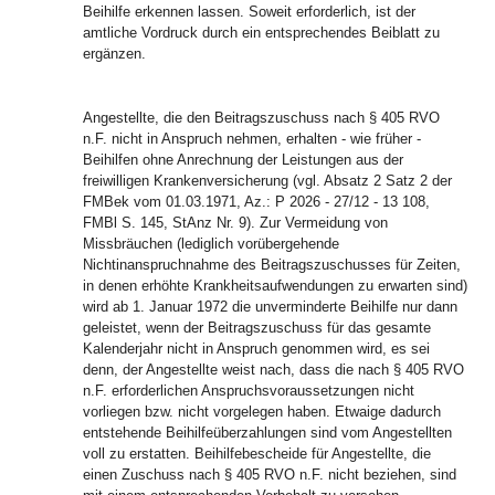
Beihilfe erkennen lassen. Soweit erforderlich, ist der
amtliche Vordruck durch ein entsprechendes Beiblatt zu
ergänzen.
Angestellte, die den Beitragszuschuss nach § 405 RVO
n.F. nicht in Anspruch nehmen, erhalten - wie früher -
Beihilfen ohne Anrechnung der Leistungen aus der
freiwilligen Krankenversicherung (vgl. Absatz 2 Satz 2 der
FMBek vom 01.03.1971, Az.: P 2026 - 27/12 - 13 108,
FMBl S. 145, StAnz Nr. 9). Zur Vermeidung von
Missbräuchen (lediglich vorübergehende
Nichtinanspruchnahme des Beitragszuschusses für Zeiten,
in denen erhöhte Krankheitsaufwendungen zu erwarten sind)
wird ab 1. Januar 1972 die unverminderte Beihilfe nur dann
geleistet, wenn der Beitragszuschuss für das gesamte
Kalenderjahr nicht in Anspruch genommen wird, es sei
denn, der Angestellte weist nach, dass die nach § 405 RVO
n.F. erforderlichen Anspruchsvoraussetzungen nicht
vorliegen bzw. nicht vorgelegen haben. Etwaige dadurch
entstehende Beihilfeüberzahlungen sind vom Angestellten
voll zu erstatten. Beihilfebescheide für Angestellte, die
einen Zuschuss nach § 405 RVO n.F. nicht beziehen, sind