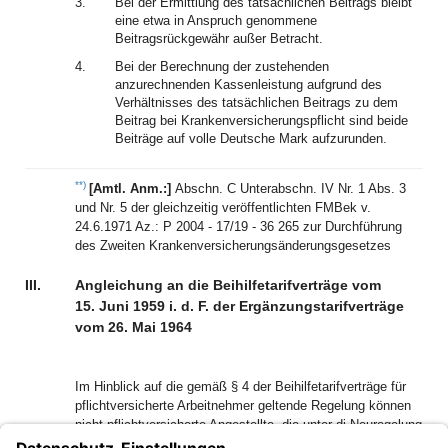
3.
Bei der Ermittlung des tatsächlichen Beitrags bleibt
eine etwa in Anspruch genommene
Beitragsrückgewähr außer Betracht.
4.
Bei der Berechnung der zustehenden
anzurechnenden Kassenleistung aufgrund des
Verhältnisses des tatsächlichen Beitrags zu dem
Beitrag bei Krankenversicherungspflicht sind beide
Beiträge auf volle Deutsche Mark aufzurunden.
**)
[Amtl. Anm.:]
Abschn. C Unterabschn. IV Nr. 1 Abs. 3
und Nr. 5 der gleichzeitig veröffentlichten FMBek v.
24.6.1971 Az.: P 2004 - 17/19 - 36 265 zur Durchführung
des Zweiten Krankenversicherungsänderungsgesetzes
III.
Angleichung an die Beihilfetarifverträge vom
15. Juni 1959 i. d. F. der Ergänzungstarifverträge
vom 26. Mai 1964
Im Hinblick auf die gemäß § 4 der Beihilfetarifverträge für
pflichtversicherte Arbeitnehmer geltende Regelung können
nicht pflichtversicherte Angestellte, die unter di Neuregelung
gemäß Abschnitt A Abs. 5 des Rundschreibens vom