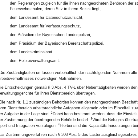
den Regierungen zugleich für die ihnen nachgeordneten Behörden der sta
Feuerwehrschulen, deren Sitz in ihrem Bezirk liegt,
dem Landesamt für Datenschutzaufsicht,
dem Landesamt für Verfassungsschutz,
den Präsidien der Bayerischen Landespolizei,
dem Präsidium der Bayerischen Bereitschaftspolizei,
dem Landeskriminalamt,
dem Polizeiverwaltungsamt.
Die Zuständigkeiten umfassen vorbehaltlich der nachfolgenden Nummern alle
rbeitsverhältnisses notwendigen Maßnahmen.
ie Entscheidungen gemäß § 3 Abs. 4 TV-L über Nebentätigkeiten werden den
erwaltungsgerichte für ihren Dienstbereich übertragen.
Die nach Nr. 1.1 zuständigen Behörden können den nachgeordneten Beschäfti
hren Dienstbereich arbeitsrechtliche Aufgaben allgemein oder im Einzelfal
2
er Aufgabe in der Lage sind.
Dabei kann bestimmt werden, dass die Einstellu
3
er Zustimmung der übertragenden Behörde bedarf.
Wird die Befugnis übertra
4
port und Integration vorzulegen.
Hierbei sind die Kapazitätsfreisetzungen b
as Zustimmungsverfahren nach § 308 Abs. 5 des Lastenausgleichsgesetzes bl