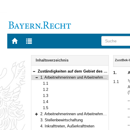
Zur
Zur
Startseite
Trefferliste
von
der
Navigation
BAYERN.RECHT
letzten
Inhalt
Inhaltsverzeichnis
ZustBek-
Suche
Zuständigkeiten auf dem Gebiet des Tarifrechts im Geschäftsbereich des Bayerischen Staatsministeriums des Innern, für Sport und Integration
1.
A
Bereich reduzieren
1. Arbeitnehmerinnen und Arbeitnehmer der Entgeltgruppen 1 bis 12 TV-L
1
Bereich reduzieren
1.1
1.1
A
1.2
(
1.3
–
1.4
1.5
–
2. Arbeitnehmerinnen und Arbeitnehmer der Entgeltgruppe 13 TV-L und höher
–
Bereich erweitern
3. Stellenbewirtschaftung
–
4. Inkrafttreten, Außerkrafttreten