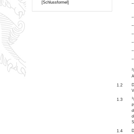
[Schlussformel]
–
–
–
–
–
–
–
2
A
1.2
D
V
1
1.3
i
d
d
S
1.4
D