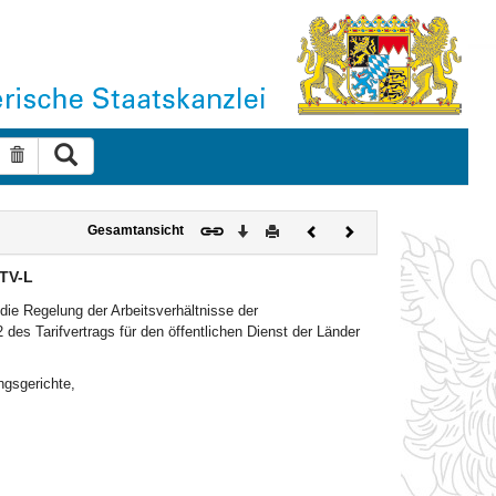
Suche ausführen
Suche zurücksetzen
Download
Drucken
Vorheriges
Nächstes
Gesamtansicht
Dokument
Dokument
 TV-L
die Regelung der Arbeitsverhältnisse der
des Tarifvertrags für den öffentlichen Dienst der Länder
ngsgerichte,