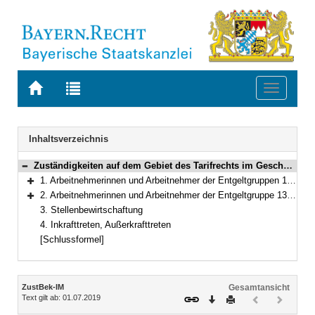
Zur
Zur
Toggle
Startseite
Trefferliste
navigati
von
der
BAYERN.RECHT
letzten
Navigation
Inhaltsverzeichnis
Suche
Zuständigkeiten auf dem Gebiet des Tarifrechts im Geschäftsbereich des Bayerischen Staatsministeriums des Innern, für Sport und Integration
Bereich reduzieren
1. Arbeitnehmerinnen und Arbeitnehmer der Entgeltgruppen 1 bis 12 TV-L
Bereich erweitern
2. Arbeitnehmerinnen und Arbeitnehmer der Entgeltgruppe 13 TV-L und höher
Bereich erweitern
3. Stellenbewirtschaftung
4. Inkrafttreten, Außerkrafttreten
[Schlussformel]
Inhalt
ZustBek-IM
Gesamtansicht
Text gilt ab: 01.07.2019
Download
Drucken
Vorheriges
Nächste
Dokument
Dokume