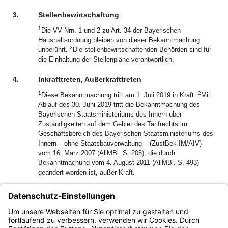
3.
Stellenbewirtschaftung
1
Die VV Nrn. 1 und 2 zu Art. 34 der Bayerischen
Haushaltsordnung bleiben von dieser Bekanntmachung
2
unberührt.
Die stellenbewirtschaftenden Behörden sind für
die Einhaltung der Stellenpläne verantwortlich.
4.
Inkrafttreten, Außerkrafttreten
1
2
Diese Bekanntmachung tritt am 1. Juli 2019 in Kraft.
Mit
Ablauf des 30. Juni 2019 tritt die Bekanntmachung des
Bayerischen Staatsministeriums des Innern über
Zuständigkeiten auf dem Gebiet des Tarifrechts im
Geschäftsbereich des Bayerischen Staatsministeriums des
Innern – ohne Staatsbauverwaltung – (ZustBek-IM/AIV)
vom 16. März 2007 (AllMBl. S. 205), die durch
Bekanntmachung vom 4. August 2011 (AllMBl. S. 493)
geändert worden ist, außer Kraft.
Karl Michael Scheufele
Ministerialdirektor