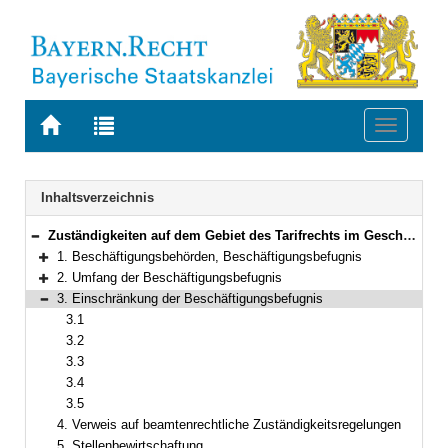
Zur
Zur
Toggle
Startseite
Trefferliste
navigati
von
der
BAYERN.RECHT
letzten
Navigation
Inhaltsverzeichnis
Suche
Zuständigkeiten auf dem Gebiet des Tarifrechts im Geschäftsbereich des Bayerischen Staatsministeriums für Gesundheit und Pflege
Bereich reduzieren
1. Beschäftigungsbehörden, Beschäftigungsbefugnis
Bereich erweitern
2. Umfang der Beschäftigungsbefugnis
Bereich erweitern
3. Einschränkung der Beschäftigungsbefugnis
Bereich reduzieren
3.1
3.2
3.3
3.4
3.5
4. Verweis auf beamtenrechtliche Zuständigkeitsregelungen
5. Stellenbewirtschaftung