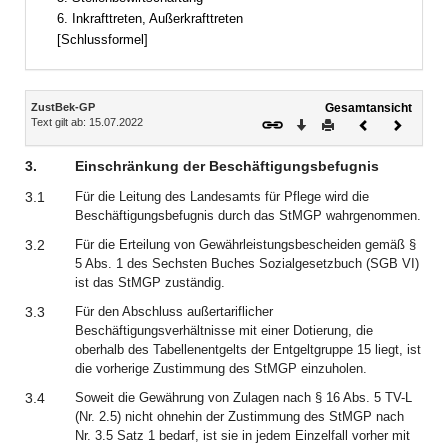
6. Inkrafttreten, Außerkrafttreten
[Schlussformel]
Inhalt
ZustBek-GP
Gesamtansicht
Text gilt ab: 15.07.2022
Download
Drucken
Vorheriges
Nächste
Dokument
Dokume
3.
Einschränkung der Beschäftigungsbefugnis
3.1
Für die Leitung des Landesamts für Pflege wird die
Beschäftigungsbefugnis durch das StMGP wahrgenommen.
3.2
Für die Erteilung von Gewährleistungsbescheiden gemäß §
5 Abs. 1 des Sechsten Buches Sozialgesetzbuch (SGB VI)
ist das StMGP zuständig.
3.3
Für den Abschluss außertariflicher
Beschäftigungsverhältnisse mit einer Dotierung, die
oberhalb des Tabellenentgelts der Entgeltgruppe 15 liegt, ist
die vorherige Zustimmung des StMGP einzuholen.
3.4
Soweit die Gewährung von Zulagen nach § 16 Abs. 5 TV-L
(Nr. 2.5) nicht ohnehin der Zustimmung des StMGP nach
Nr. 3.5 Satz 1 bedarf, ist sie in jedem Einzelfall vorher mit