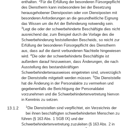
2
enthalten.
Für die Erfüllung der besonderen Fürsorgepflicht
des Dienstherrn kann insbesondere bei der Besetzung
herausgehobener Dienstposten oder von Dienstposten mit
besonderen Anforderungen an die gesundheitliche Eignung
das Wissen um die Art der Behinderung notwendig sein.
3
Legt die oder der schwerbehinderte Beschäftigte dies nicht
ausreichend dar, zum Beispiel durch die Vorlage des die
Schwerbehinderung feststellenden Bescheids, so reicht zur
Erfüllung der besonderen Fürsorgepflicht des Dienstherrn
aus, dass auf die damit verbundenen Nachteile hingewiesen
4
wird.
Die oder der schwerbehinderte Beschäftigte ist
außerdem darauf hinzuweisen, dass Änderungen, die nach
Ausstellung des bestandskräftigen
Schwerbehindertenausweises eingetreten sind, unverzüglich
5
der Dienststelle mitgeteilt werden müssen.
Die Dienststelle
hat die Änderung in der Personalakte zu vermerken und
gegebenenfalls die Berichtigung der Personaldatei
vorzunehmen und die Schwerbehindertenvertretung hiervon
in Kenntnis zu setzen.
1
13.1.2
Die Dienststellen sind verpflichtet, ein Verzeichnis der
bei ihnen beschäftigten schwerbehinderten Menschen zu
führen (§ 163 Abs. 1 SGB IX) und der
Schwerbehindertenvertretung zuzuleiten (§ 163 Abs. 2 in