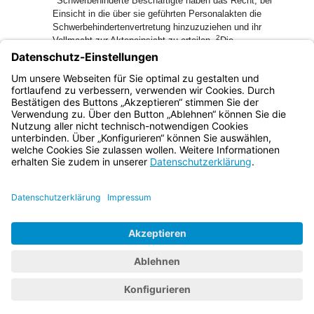
Schwerbehinderte Beschäftigte haben das Recht, bei
Einsicht in die über sie geführten Personalakten die
Schwerbehindertenvertretung hinzuzuziehen und ihr
2
Vollmacht zur Akteneinsicht zu erteilen.
Die
Schwerbehindertenvertretung hat über den Inhalt der
Personalakten Stillschweigen zu bewahren, soweit sie von
schwerbehinderten Beschäftigten nicht von dieser
Verpflichtung entbunden wird (§ 178 Abs. 3 SGB IX).
Bayern.de
BayernPortal
Datenschutz
Impressum
Barrierefreiheit
Hilfe
Kontakt
Kontrastwechsel
Schriftgröße