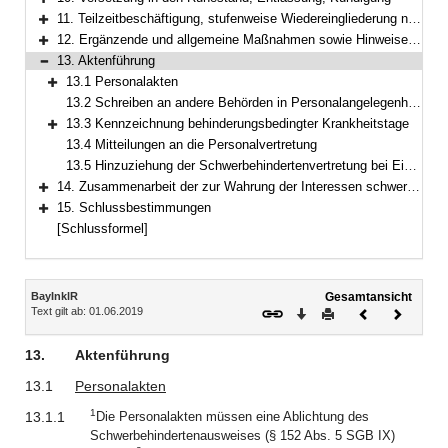
Bereich erweitern
11. Teilzeitbeschäftigung, stufenweise Wiedereingliederung nach längerer Krankheit, Altersteilzeit
Bereich erweitern
12. Ergänzende und allgemeine Maßnahmen sowie Hinweise zur Inklusion schwerbehinderter Menschen
Bereich erweitern
13. Aktenführung
Bereich reduzieren
13.1 Personalakten
Bereich erweitern
13.2 Schreiben an andere Behörden in Personalangelegenheiten
13.3 Kennzeichnung behinderungsbedingter Krankheitstage
Bereich erweitern
13.4 Mitteilungen an die Personalvertretung
13.5 Hinzuziehung der Schwerbehindertenvertretung bei Einsicht in die Personalakten
14. Zusammenarbeit der zur Wahrung der Interessen schwerbehinderter Menschen besonders berufenen Stellen
Bereich erweitern
15. Schlussbestimmungen
Bereich erweitern
[Schlussformel]
Inhalt
BayInklR
Gesamtansicht
Text gilt ab: 01.06.2019
Download
Drucken
Vorheriges
Nächste
Dokument
Dokume
13.
Aktenführung
13.1
Personalakten
1
13.1.1
Die Personalakten müssen eine Ablichtung des
Schwerbehindertenausweises (§ 152 Abs. 5 SGB IX)