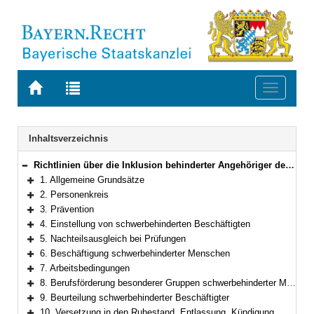
Zur
Zur
Toggle
Startseite
Trefferliste
navigati
von
der
BAYERN.RECHT
letzten
Navigation
Inhaltsverzeichnis
Suche
Richtlinien über die Inklusion behinderter Angehöriger des Öffentlichen Dienstes in Bayern
Bereich reduzieren
1. Allgemeine Grundsätze
Bereich erweitern
2. Personenkreis
Bereich erweitern
3. Prävention
Bereich erweitern
4. Einstellung von schwerbehinderten Beschäftigten
Bereich erweitern
5. Nachteilsausgleich bei Prüfungen
Bereich erweitern
6. Beschäftigung schwerbehinderter Menschen
Bereich erweitern
7. Arbeitsbedingungen
Bereich erweitern
8. Berufsförderung besonderer Gruppen schwerbehinderter Menschen (§ 155 SGB IX)
Bereich erweitern
9. Beurteilung schwerbehinderter Beschäftigter
Bereich erweitern
10. Versetzung in den Ruhestand, Entlassung, Kündigung