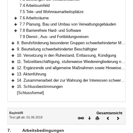
7.4 Arbeitsumfeld
7.5 Tele- und Wohnraumarbeitsplätze
7.6 Arbeitsräume
Bereich erweitern
7.7 Planung, Bau und Umbau von Verwaltungsgebäuden
Bereich erweitern
7.8 Barrierefreie Hard- und Software
Bereich erweitern
7.9 Dienst-, Aus- und Fortbildungsreisen
8. Berufsförderung besonderer Gruppen schwerbehinderter Menschen (§ 155 SGB IX)
Bereich erweitern
9. Beurteilung schwerbehinderter Beschäftigter
Bereich erweitern
10. Versetzung in den Ruhestand, Entlassung, Kündigung
Bereich erweitern
11. Teilzeitbeschäftigung, stufenweise Wiedereingliederung nach längerer Krankheit, Altersteilzeit
Bereich erweitern
12. Ergänzende und allgemeine Maßnahmen sowie Hinweise zur Inklusion schwerbehinderter Menschen
Bereich erweitern
13. Aktenführung
Bereich erweitern
14. Zusammenarbeit der zur Wahrung der Interessen schwerbehinderter Menschen besonders berufenen Stellen
Bereich erweitern
15. Schlussbestimmungen
Bereich erweitern
[Schlussformel]
Inhalt
BayInklR
Gesamtansicht
Text gilt ab: 01.06.2019
Download
Drucken
Vorheriges
Nächste
Dokument
Dokume
7.
Arbeitsbedingungen