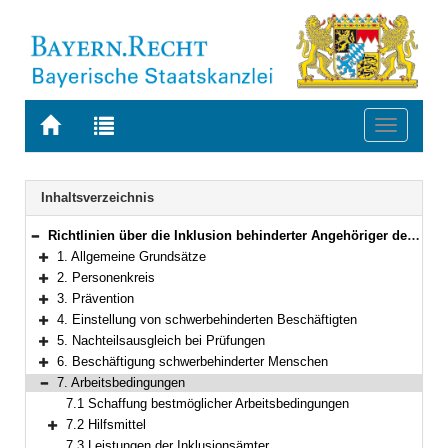
Zur
Zur
Toggle
Startseite
Trefferliste
navigati
von
der
BAYERN.RECHT
letzten
Navigation
Inhaltsverzeichnis
Suche
Richtlinien über die Inklusion behinderter Angehöriger des Öffentlichen Dienstes in Bayern
Bereich reduzieren
1. Allgemeine Grundsätze
Bereich erweitern
2. Personenkreis
Bereich erweitern
3. Prävention
Bereich erweitern
4. Einstellung von schwerbehinderten Beschäftigten
Bereich erweitern
5. Nachteilsausgleich bei Prüfungen
Bereich erweitern
6. Beschäftigung schwerbehinderter Menschen
Bereich erweitern
7. Arbeitsbedingungen
Bereich reduzieren
7.1 Schaffung bestmöglicher Arbeitsbedingungen
7.2 Hilfsmittel
Bereich erweitern
7.3 Leistungen der Inklusionsämter