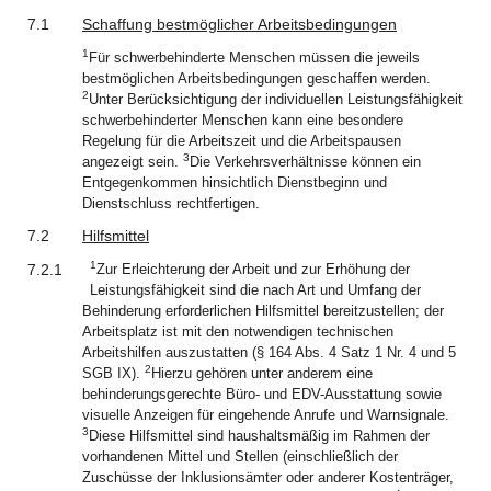
7.1
Schaffung bestmöglicher Arbeitsbedingungen
1
Für schwerbehinderte Menschen müssen die jeweils
bestmöglichen Arbeitsbedingungen geschaffen werden.
2
Unter Berücksichtigung der individuellen Leistungsfähigkeit
schwerbehinderter Menschen kann eine besondere
Regelung für die Arbeitszeit und die Arbeitspausen
3
angezeigt sein.
Die Verkehrsverhältnisse können ein
Entgegenkommen hinsichtlich Dienstbeginn und
Dienstschluss rechtfertigen.
7.2
Hilfsmittel
1
7.2.1
Zur Erleichterung der Arbeit und zur Erhöhung der
Leistungsfähigkeit sind die nach Art und Umfang der
Behinderung erforderlichen Hilfsmittel bereitzustellen; der
Arbeitsplatz ist mit den notwendigen technischen
Arbeitshilfen auszustatten (§ 164 Abs. 4 Satz 1 Nr. 4 und 5
2
SGB IX).
Hierzu gehören unter anderem eine
behinderungsgerechte Büro- und EDV-Ausstattung sowie
visuelle Anzeigen für eingehende Anrufe und Warnsignale.
3
Diese Hilfsmittel sind haushaltsmäßig im Rahmen der
vorhandenen Mittel und Stellen (einschließlich der
Zuschüsse der Inklusionsämter oder anderer Kostenträger,