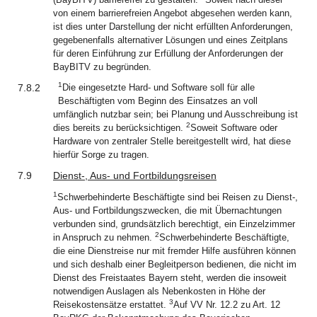
von einem barrierefreien Angebot abgesehen werden kann,
ist dies unter Darstellung der nicht erfüllten Anforderungen,
gegebenenfalls alternativer Lösungen und eines Zeitplans
für deren Einführung zur Erfüllung der Anforderungen der
BayBITV zu begründen.
1
7.8.2
Die eingesetzte Hard- und Software soll für alle
Beschäftigten vom Beginn des Einsatzes an voll
umfänglich nutzbar sein; bei Planung und Ausschreibung ist
2
dies bereits zu berücksichtigen.
Soweit Software oder
Hardware von zentraler Stelle bereitgestellt wird, hat diese
hierfür Sorge zu tragen.
7.9
Dienst-, Aus- und Fortbildungsreisen
1
Schwerbehinderte Beschäftigte sind bei Reisen zu Dienst-,
Aus- und Fortbildungszwecken, die mit Übernachtungen
verbunden sind, grundsätzlich berechtigt, ein Einzelzimmer
2
in Anspruch zu nehmen.
Schwerbehinderte Beschäftigte,
die eine Dienstreise nur mit fremder Hilfe ausführen können
und sich deshalb einer Begleitperson bedienen, die nicht im
Dienst des Freistaates Bayern steht, werden die insoweit
notwendigen Auslagen als Nebenkosten in Höhe der
3
Reisekostensätze erstattet.
Auf VV Nr. 12.2 zu Art. 12