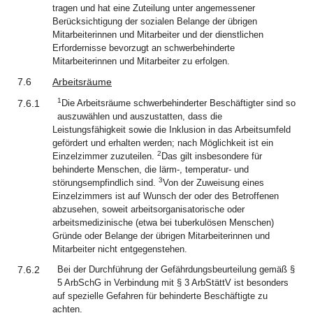
tragen und hat eine Zuteilung unter angemessener
Berücksichtigung der sozialen Belange der übrigen
Mitarbeiterinnen und Mitarbeiter und der dienstlichen
Erfordernisse bevorzugt an schwerbehinderte
Mitarbeiterinnen und Mitarbeiter zu erfolgen.
7.6
Arbeitsräume
1
7.6.1
Die Arbeitsräume schwerbehinderter Beschäftigter sind so
auszuwählen und auszustatten, dass die
Leistungsfähigkeit sowie die Inklusion in das Arbeitsumfeld
gefördert und erhalten werden; nach Möglichkeit ist ein
2
Einzelzimmer zuzuteilen.
Das gilt insbesondere für
behinderte Menschen, die lärm-, temperatur- und
3
störungsempfindlich sind.
Von der Zuweisung eines
Einzelzimmers ist auf Wunsch der oder des Betroffenen
abzusehen, soweit arbeitsorganisatorische oder
arbeitsmedizinische (etwa bei tuberkulösen Menschen)
Gründe oder Belange der übrigen Mitarbeiterinnen und
Mitarbeiter nicht entgegenstehen.
7.6.2
Bei der Durchführung der Gefährdungsbeurteilung gemäß §
5 ArbSchG in Verbindung mit § 3 ArbStättV ist besonders
auf spezielle Gefahren für behinderte Beschäftigte zu
achten.