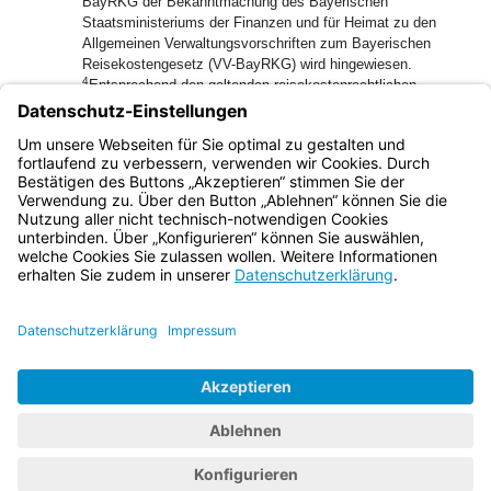
BayRKG der Bekanntmachung des Bayerischen
Staatsministeriums der Finanzen und für Heimat zu den
Allgemeinen Verwaltungsvorschriften zum Bayerischen
Reisekostengesetz (VV-BayRKG) wird hingewiesen.
4
Entsprechend den geltenden reisekostenrechtlichen
Regelungen kommt gegebenenfalls auch bei Aus- und
Fortbildungsreisen von schwerbehinderten (nicht
gleichgestellten) Beschäftigten eine Fahrkostenerstattung
nach Art. 5 Abs. 1 BayRKG in Betracht.
Bayern.de
BayernPortal
Datenschutz
Impressum
Barrierefreiheit
Hilfe
Kontakt
Kontrastwechsel
Schriftgröße