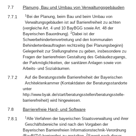
7.7
Planung, Bau und Umbau von Verwaltungsgebäuden
1
7.7.1
Bei der Planung, beim Bau und beim Umbau von
Verwaltungsgebäuden ist auf Barrierefreiheit zu achten
(vergleiche Art. 4 und 10 BayBGG sowie Art. 48 der
2
Bayerischen Bauordnung).
Dabei ist der
Schwerbehindertenvertretung und den kommunalen
Behindertenbeauftragten rechtzeitig (bei Planungsbeginn)
Gelegenheit zur Stellungnahme zu geben, insbesondere zu
Fragen der barrierefreien Gestaltung des Gebäudezugangs,
der Parkmöglichkeiten, der sanitären Anlagen sowie von
Arbeits- und Sozialräumen.
7.7.2
Auf die Beratungsstelle Barrierefreiheit der Bayerischen
Architektenkammer (Kontaktdaten der Beratungsstandorte
unter
http://www.byak.de/start/beratungsstellen/beratungsstelle-
barrierefreiheit) wird hingewiesen.
7.8
Barrierefreie Hard- und Software
1
7.8.1
Alle Verfahren der bayerischen Staatsverwaltung und ihrer
Geschäftsbereiche sind nach den Vorgaben der
Bayerischen Barrierefreien Informationstechnik-Verordnung
2
(BayBITV) barrierefrei zu gestalten.
Soweit nach dieser