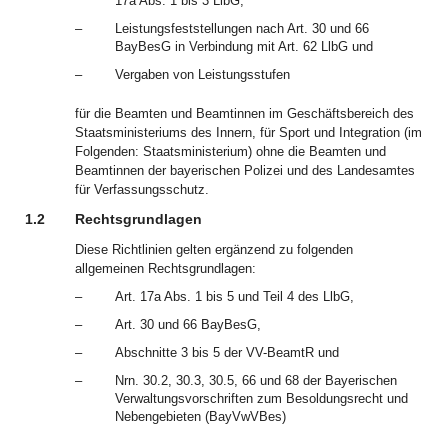
17a Abs. 1 bis 3 LlbG,
–
Leistungsfeststellungen nach Art. 30 und 66
BayBesG in Verbindung mit Art. 62 LlbG und
–
Vergaben von Leistungsstufen
für die Beamten und Beamtinnen im Geschäftsbereich des
Staatsministeriums des Innern, für Sport und Integration (im
Folgenden: Staatsministerium) ohne die Beamten und
Beamtinnen der bayerischen Polizei und des Landesamtes
für Verfassungsschutz.
1.2
Rechtsgrundlagen
Diese Richtlinien gelten ergänzend zu folgenden
allgemeinen Rechtsgrundlagen:
–
Art. 17a Abs. 1 bis 5 und Teil 4 des LlbG,
–
Art. 30 und 66 BayBesG,
–
Abschnitte 3 bis 5 der VV-BeamtR und
–
Nrn. 30.2, 30.3, 30.5, 66 und 68 der Bayerischen
Verwaltungsvorschriften zum Besoldungsrecht und
Nebengebieten (BayVwVBes)