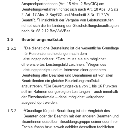
Ansprechpartnerinnen (Art. 15 Abs. 2 BayGlG) am
Beurteilungsverfahren richtet sich nach Art. 18 Abs. 3 Satz
2, Art. 17 Abs. 3 BayGlG und Abschnitt 3 Nr. 11.7 VV-
2
BeamtR.
Hinsichtlich der Vergabe von Leistungsstufen
richtet sich die Einbindung der Gleichstellungsbeauftragten
nach Nr. 68.2.12 BayVwVBes.
1.5
Beurteilungsmaßstab
1
1.5.1
Die dienstliche Beurteilung ist die wesentliche Grundlage
für Personalentscheidungen nach dem
2
Leistungsgrundsatz.
Dazu muss sie ein möglichst
3
differenziertes Leistungsbild zeichnen.
Wegen des
Leistungsprinzips und im Interesse einer gerechten
Beurteilung aller Beamten und Beamtinnen ist von allen
Beurteilenden ein gleicher Beurteilungsmaßstab
4
anzustreben.
Die Bewertungsskala von 1 bis 16 Punkten
soll im Rahmen der gezeigten Leistungen – auch innerhalb
der Einzelmerkmale – dabei möglichst weitgehend
ausgeschöpft werden.
1
1.5.2
Grundlage für jede Beurteilung ist der Vergleich des
Beamten oder der Beamtin mit den anderen Beamten und
Beamtinnen derselben Besoldungsgruppe seiner oder ihrer
Fachlaufbahn bzw. soweit gebildet desselben fachlichen