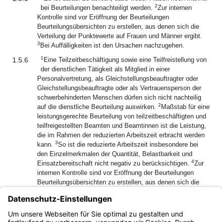
2
bei Beurteilungen benachteiligt werden.
Zur internen
Kontrolle sind vor Eröffnung der Beurteilungen
Beurteilungsübersichten zu erstellen, aus denen sich die
Verteilung der Punktewerte auf Frauen und Männer ergibt.
3
Bei Auffälligkeiten ist den Ursachen nachzugehen.
1
1.5.6
Eine Teilzeitbeschäftigung sowie eine Teilfreistellung von
der dienstlichen Tätigkeit als Mitglied in einer
Personalvertretung, als Gleichstellungsbeauftragter oder
Gleichstellungsbeauftragte oder als Vertrauensperson der
schwerbehinderten Menschen dürfen sich nicht nachteilig
2
auf die dienstliche Beurteilung auswirken.
Maßstab für eine
leistungsgerechte Beurteilung von teilzeitbeschäftigten und
teilfreigestellten Beamten und Beamtinnen ist die Leistung,
die im Rahmen der reduzierten Arbeitszeit erbracht werden
3
kann.
So ist die reduzierte Arbeitszeit insbesondere bei
den Einzelmerkmalen der Quantität, Belastbarkeit und
4
Einsatzbereitschaft nicht negativ zu berücksichtigen.
Zur
internen Kontrolle sind vor Eröffnung der Beurteilungen
Beurteilungsübersichten zu erstellen, aus denen sich die
Verteilung der Punktewerte auf vollzeit- und
teilzeitbeschäftigte sowie teilfreigestellte Beamte und
5
Beamtinnen ergibt.
Bei Auffälligkeiten ist den Ursachen
nachzugehen.