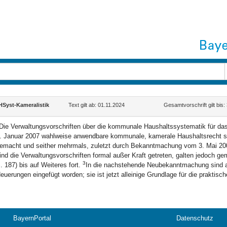
yst-Kameralistik
Text gilt ab: 01.11.2024
Gesamtvorschrift gilt bis
Die Verwaltungsvorschriften über die kommunale Haushaltssystematik für das
. Januar 2007 wahlweise anwendbare kommunale, kamerale Haushaltsrecht 
emacht und seither mehrmals, zuletzt durch Bekanntmachung vom 3. Mai 20
ind die Verwaltungsvorschriften formal außer Kraft getreten, galten jedoch
3
. 187) bis auf Weiteres fort.
In die nachstehende Neubekanntmachung sind al
euerungen eingefügt worden; sie ist jetzt alleinige Grundlage für die praktisch
BayernPortal
Datenschutz