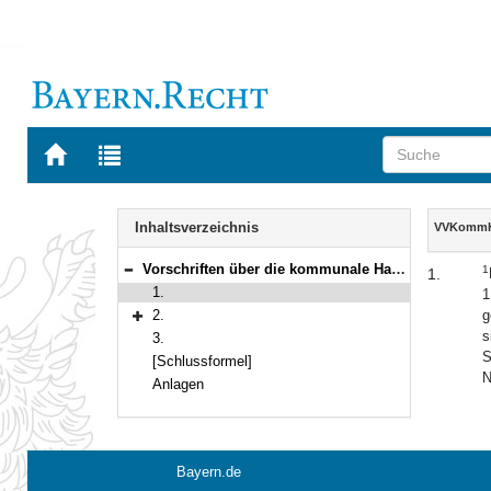
Zur
Zur
Startseite
Trefferliste
von
der
Navigation
BAYERN.RECHT
letzten
Inhalt
Inhaltsverzeichnis
VVKommHS
Suche
Vorschriften über die kommunale Haushaltssystematik nach den Grundsätzen der Kameralistik
1
1.
Bereich reduzieren
1.
1
2.
g
Bereich erweitern
s
3.
S
[Schlussformel]
N
Anlagen
Bayern.de