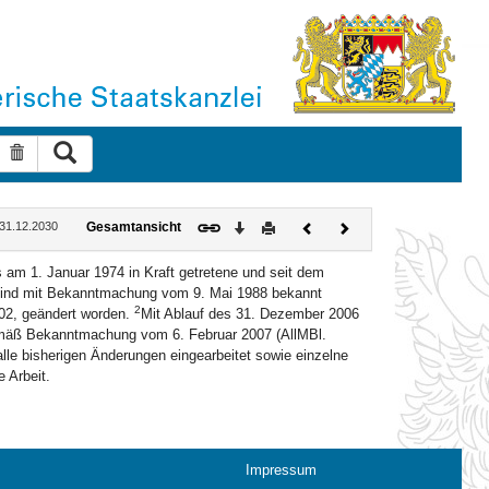
Suche ausführen
Suche zurücksetzen
Download
Drucken
Vorheriges
Nächstes
: 31.12.2030
Gesamtansicht
Dokument
Dokument
 am 1. Januar 1974 in Kraft getretene und seit dem
sind mit Bekanntmachung vom 9. Mai 1988 bekannt
2
02, geändert worden.
Mit Ablauf des 31. Dezember 2006
 gemäß Bekanntmachung vom 6. Februar 2007 (AllMBl.
le bisherigen Änderungen eingearbeitet sowie einzelne
e Arbeit.
Impressum