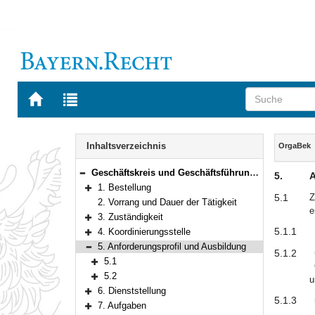
Zur
Zur
Startseite
Trefferliste
von
der
Navigation
BAYERN.RECHT
letzten
Inhalt
Inhaltsverzeichnis
OrgaBek
Suche
Geschäftskreis und Geschäftsführung der Organisationsberaterinnen und Organisationsberater
5.
A
Bereich reduzieren
1. Bestellung
Bereich erweitern
5.1
Z
2. Vorrang und Dauer der Tätigkeit
e
3. Zuständigkeit
Bereich erweitern
5.1.1
4. Koordinierungsstelle
Bereich erweitern
5. Anforderungsprofil und Ausbildung
5.1.2
Bereich reduzieren
5.1
Bereich erweitern
5.2
u
Bereich erweitern
6. Dienststellung
Bereich erweitern
5.1.3
7. Aufgaben
Bereich erweitern