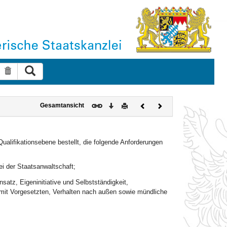
Suche ausführen
Suche zurücksetzen
Download
Drucken
Vorheriges
Nächstes
Gesamtansicht
Dokument
Dokument
alifikationsebene bestellt, die folgende Anforderungen
ei der Staatsanwaltschaft;
satz, Eigeninitiative und Selbstständigkeit,
 mit Vorgesetzten, Verhalten nach außen sowie mündliche