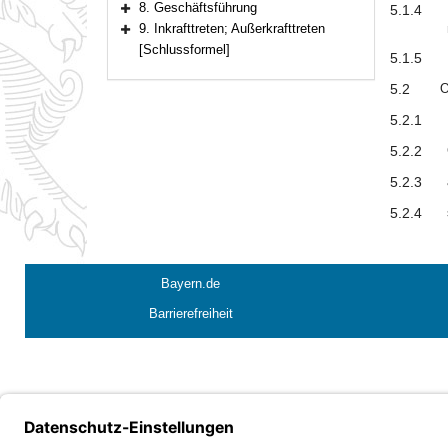
8. Geschäftsführung
5.1.4
Bereich erweitern
9. Inkrafttreten; Außerkrafttreten
Bereich erweitern
[Schlussformel]
5.1.5
5.2
O
5.2.1
5.2.2
5.2.3
5.2.4
Bayern.de
Barrierefreiheit