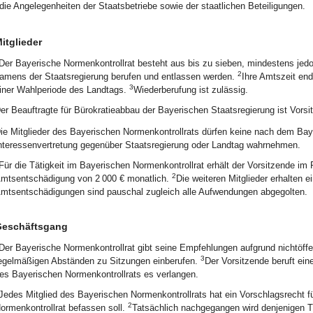
die Angelegenheiten der Staatsbetriebe sowie der staatlichen Beteiligungen.
itglieder
Der Bayerische Normenkontrollrat besteht aus bis zu sieben, mindestens jedo
2
amens der Staatsregierung berufen und entlassen werden.
Ihre Amtszeit en
3
iner Wahlperiode des Landtags.
Wiederberufung ist zulässig.
er Beauftragte für Bürokratieabbau der Bayerischen Staatsregierung ist Vorsi
ie Mitglieder des Bayerischen Normenkontrollrats dürfen keine nach dem Bay
nteressenvertretung gegenüber Staatsregierung oder Landtag wahrnehmen.
Für die Tätigkeit im Bayerischen Normenkontrollrat erhält der Vorsitzende i
2
mtsentschädigung von 2 000 € monatlich.
Die weiteren Mitglieder erhalten
mtsentschädigungen sind pauschal zugleich alle Aufwendungen abgegolten.
eschäftsgang
Der Bayerische Normenkontrollrat gibt seine Empfehlungen aufgrund nichtöffe
3
egelmäßigen Abständen zu Sitzungen einberufen.
Der Vorsitzende beruft ei
es Bayerischen Normenkontrollrats es verlangen.
Jedes Mitglied des Bayerischen Normenkontrollrats hat ein Vorschlagsrecht 
2
ormenkontrollrat befassen soll.
Tatsächlich nachgegangen wird denjenigen T