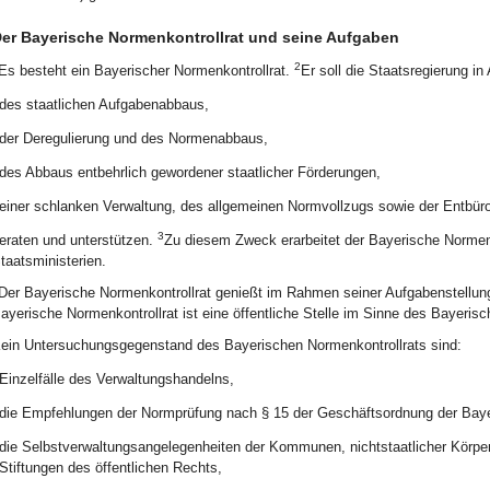
er Bayerische Normenkontrollrat und seine Aufgaben
2
Es besteht ein Bayerischer Normenkontrollrat.
Er soll die Staatsregierung in
des staatlichen Aufgabenabbaus,
der Deregulierung und des Normenabbaus,
des Abbaus entbehrlich gewordener staatlicher Förderungen,
einer schlanken Verwaltung, des allgemeinen Normvollzugs sowie der Entbürok
3
eraten und unterstützen.
Zu diesem Zweck erarbeitet der Bayerische Normenk
taatsministerien.
Der Bayerische Normenkontrollrat genießt im Rahmen seiner Aufgabenstellung
ayerische Normenkontrollrat ist eine öffentliche Stelle im Sinne des Bayeri
ein Untersuchungsgegenstand des Bayerischen Normenkontrollrats sind:
Einzelfälle des Verwaltungshandelns,
die Empfehlungen der Normprüfung nach § 15 der Geschäftsordnung der Baye
die Selbstverwaltungsangelegenheiten der Kommunen, nichtstaatlicher Körper
Stiftungen des öffentlichen Rechts,