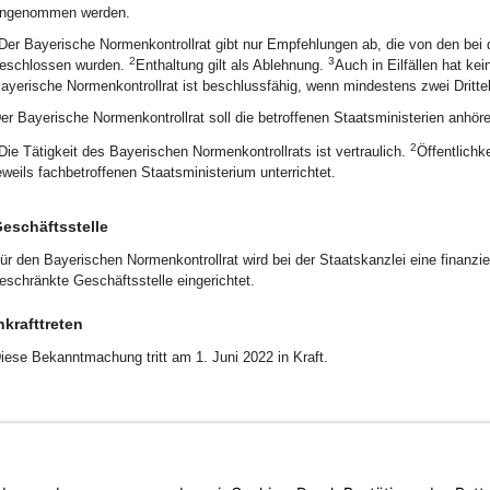
ngenommen werden.
Der Bayerische Normenkontrollrat gibt nur Empfehlungen ab, die von den bei
2
3
eschlossen wurden.
Enthaltung gilt als Ablehnung.
Auch in Eilfällen hat ke
ayerische Normenkontrollrat ist beschlussfähig, wenn mindestens zwei Dritte
er Bayerische Normenkontrollrat soll die betroffenen Staatsministerien anhöre
2
Die Tätigkeit des Bayerischen Normenkontrollrats ist vertraulich.
Öffentlich
eweils fachbetroffenen Staatsministerium unterrichtet.
eschäftsstelle
ür den Bayerischen Normenkontrollrat wird bei der Staatskanzlei eine finanz
eschränkte Geschäftsstelle eingerichtet.
nkrafttreten
iese Bekanntmachung tritt am 1. Juni 2022 in Kraft.
er Bayerische Ministerpräsident
r. Markus Söder