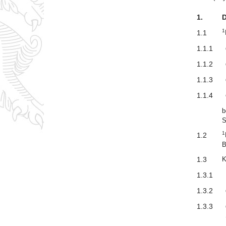
1.
D
1
1.1
1.1.1
1.1.2
1.1.3
1.1.4
b
S
1
1.2
B
1.3
K
1.3.1
1.3.2
1.3.3