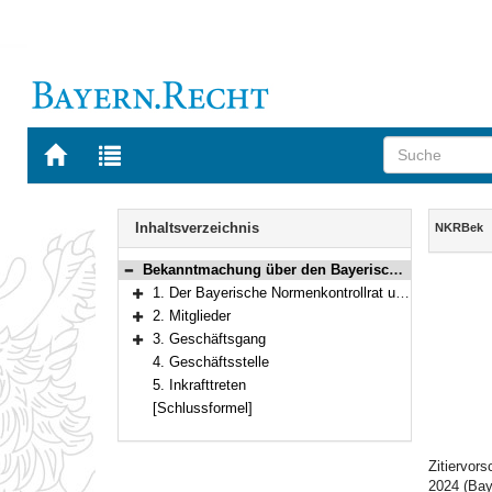
Zur
Zur
Startseite
Trefferliste
von
der
Navigation
BAYERN.RECHT
letzten
Inhalt
Inhaltsverzeichnis
NKRBek
Suche
Bekanntmachung über den Bayerischen Normenkontrollrat
Bereich reduzieren
1. Der Bayerische Normenkontrollrat und seine Aufgaben
Bereich erweitern
2. Mitglieder
Bereich erweitern
3. Geschäftsgang
Bereich erweitern
4. Geschäftsstelle
5. Inkrafttreten
[Schlussformel]
Zitiervor
2024 (Bay