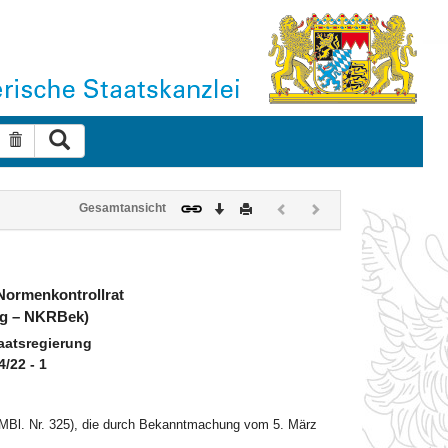
Suche ausführen
Suche zurücksetzen
Download
Drucken
Vorheriges
Nächstes
Gesamtansicht
Dokument
Dokument
(inaktiv)
(inaktiv)
ormenkontrollrat
ng – NKRBek)
aatsregierung
4/22 - 1
MBl. Nr. 325), die durch Bekanntmachung vom 5. März