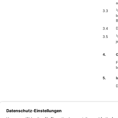
a
1
3.3
b
B
3.4
D
1
3.5
j
4.
G
F
b
5.
I
D
D
D