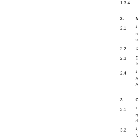
1.3.4
2.
M
1
2.1
n
e
2.2
D
2.3
D
I
1
2.4
A
A
3.
G
1
3.1
r
d
1
3.2
N